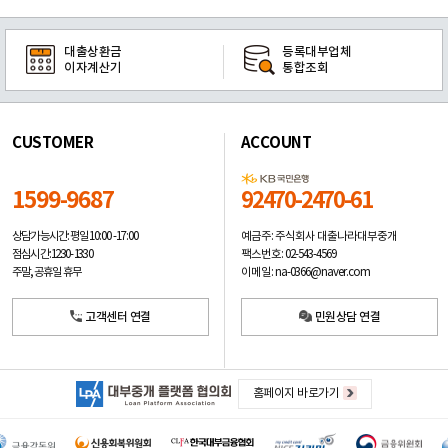
대출상환금
등록대부업체
이자계산기
통합조회
CUSTOMER
ACCOUNT
1599-9687
92470-2470-61
예금주: 주식회사 대출나라대부중개
상담가능시간: 평일
10:00 -17:00
팩스번호: 02-543-4569
점심시간: 12:30 - 13:30
이메일: na-0366@naver.com
주말, 공휴일 휴무
고객센터 연결
민원상담 연결
홈페이지 바로가기