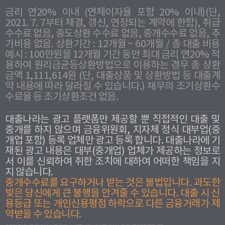
금리 연20% 이내 (연체이자율 포함 20% 이내)(단,
2021. 7. 7부터 체결, 갱신, 연장되는 계약에 한함), 취급
수수료 없음, 중도상환 수수료 없음, 중개수수료 없음, 추
가비용 없음. 상환기간 : 12개월 ~ 60개월 / 총 대출 비용
예시 : 100만원을 12개월 기간 동안 최대 금리 연20% 적
용하여 원리금균등상환방법으로 이용하는 경우 총 상환
금액 1,111,614원 (단, 대출상품 및 상환방법 등 대출계
약 내용에 따라 달라질 수 있습니다.) 채무의 조기상환수
수료율 등 조기상환조건 없음.
대출나라는 광고 플랫폼만 제공할 뿐 직접적인 대출 및
중개를 하지 않으며 금융위원회, 지자체 정식 대부업(중
개업 포함) 등록 업체만 광고 등록 합니다. 대출나라에 기
재된 광고 내용은 대부(중개업) 업체가 제공하는 정보로
서 이를 신뢰하여 취한 조치에 대하여 어떠한 책임을 지
지 않습니다.
중개수수료를 요구하거나 받는 것은 불법입니다. 과도한
빛은 당신에게 큰 불행을 안겨줄 수 있습니다. 대출 시 신
용등급 또는 개인신용평점 하락으로 다른 금융거래가 제
약받을 수 있습니다.