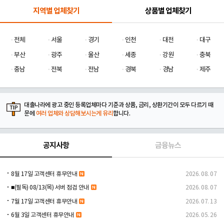
지역별 업체찾기
상품별 업체찾기
전체
서울
경기
인천
대전
대구
부산
광주
울산
세종
강원
충북
충남
전북
전남
경북
경남
제주
대출나라에 광고 중인 등록업체마다 기준과 상품, 금리, 상환기간이 모두 다르기 때
문에
여러 업체와 상담해보시는게 유리
합니다.
공지사항
금융뉴스
8월 17일 고객센터 휴무안내
2026. 08. 07
■(필독) 08/13(목) 서버 점검 안내
2026. 08. 07
7월 17일 고객센터 휴무안내
2026. 07. 13
6월 3일 고객센터 휴무안내
2026. 05. 26