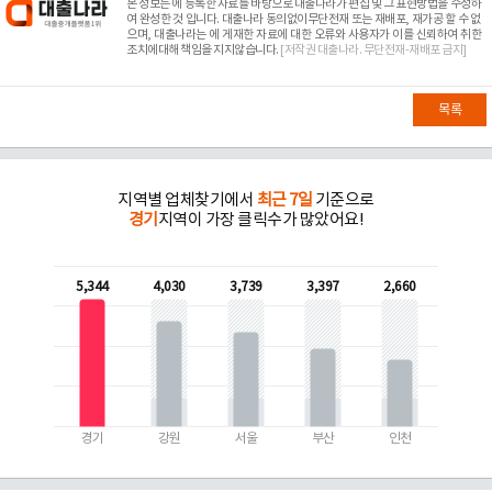
본 정보는
에 등록한 자료를 바탕으로 대출나라가 편집 및 그 표현방법을 수정하
여 완성한 것 입니다. 대출나라 동의없이무단전재 또는 재배포, 재가공 할 수 없
으며, 대출나라는
에 게재한 자료에 대한 오류와 사용자가 이를 신뢰하여 취한
조치에대해 책임을 지지않습니다.
[저작권 대출나라. 무단전재-재배포 금지]
목록
지역별 업체찾기에서
최근 7일
기준으로
경기
지역이 가장 클릭수가 많았어요!
5,344
4,030
3,739
3,397
2,660
경기
강원
서울
부산
인천