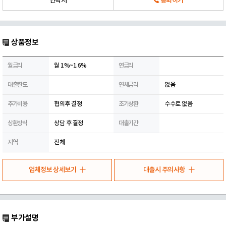
연락처
통화하기
상품정보
월금리
월 1%~1.6%
연금리
대출한도
연체금리
없음
추가비용
협의후 결정
조기상환
수수료 없음
상환방식
상담 후 결정
대출기간
지역
전체
업체정보 상세보기
대출시 주의사항
부가설명