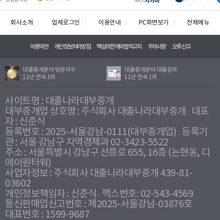
회사소개
업체로그인
이용안내
PC화면보기
전체메뉴
이용약관
개인정보처리방침
책임의한계와법적고지
주의사항
오류신고
대출중개분야 방문자수
대출중개분야 대출문의
11년 연속 1위
11년 연속 1위
사이트명 : 대출나라대부중개
대부중개업 상호명 : 주식회사 대출나라대부중개
대표
자 : 신준식
등록번호 : 2025-서울강남-0111(대부중개업)
등록기
관 : 서울 강남구 지역경제과 02-3423-5522
주소 : 서울특별시 강남구 선릉로 655, 16층 (논현동, 디
에이원타워)
사업자정보 : 주식회사 대출나라대부중개 439-81-
03602
개인정보책임자 : 신준식
팩스번호: 02-543-4569
통신판매업신고번호 : 제2025-서울강남-03876호
대표번호 : 1599-9687