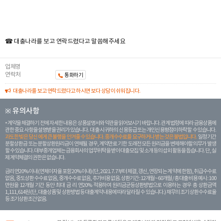
☎ 대출나라를 보고 연락드렸다고 말씀해주세요
업체명
연락처
통화하기
대출나라를 보고 연락드렸다고 하시면 보다 상담이 쉬워집니다.
※ 유의사항
계약을 체결하기 전에 자세한 내용은 상품설명서와 약관을 읽어보시기 바랍니다. 관계 법령에 따라 금융상품에
관한 중요 사항을 설명받을 권리가 있습니다. 대 출 시 귀하의 신용등급 또는 개인신용평점이 하락할 수 있습니다.
과도한 빚은 당신 에게 큰 불행을 안겨줄 수 있습니다. 중개수수료를 요구하거나 받는 것은 불법입니다.
일정 기간
분할상환금 또는 분할상환원리금이 연체될 경우, 계약만료 기한 도래전 모든 원리금을 변제해야할 의무가 발생
할 수 있습니다. 대부중개업체는 금융회사의 업무위탁을 받아 대출모집 및 소개 등의 섭외 활동을 돕습니다. 단, 실
제 계약체결의 권한은 없습니다.
금리 연20% 이내 (연체이자율 포함 20% 이내) (단, 2021. 7. 7부터 체결, 갱신, 연장되는 계 약에 한함), 취급수수료
없음, 중도상환 수수료 없음, 중개수수료 없음, 추가비용 없음. 상환기간 : 12개월 ~ 60개월 / 총 대출 비용 예시 : 100
만원을 12개월 기간 동안 최대 금 리 연20% 적용하여 원리금균등상환방법으로 이용하는 경우 총 상환금액
1,111,614원 (단, 대출상품 및 상환방법 등 대출계약 내용에 따라 달라질 수 있습니다.) 채무의 조기 상환수수료율
등 조기상환조건 없음.