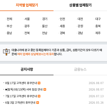
지역별 업체찾기
상품별 업체찾기
전체
서울
경기
인천
대전
대구
부산
광주
울산
세종
강원
충북
충남
전북
전남
경북
경남
제주
대출나라에 광고 중인 등록업체마다 기준과 상품, 금리, 상환기간이 모두 다르기 때
문에
여러 업체와 상담해보시는게 유리
합니다.
공지사항
금융뉴스
8월 17일 고객센터 휴무안내
2026. 08. 07
■(필독) 08/13(목) 서버 점검 안내
2026. 08. 07
7월 17일 고객센터 휴무안내
2026. 07. 13
6월 3일 고객센터 휴무안내
2026. 05. 26