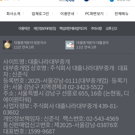
회사소개
업체로그인
이용안내
PC화면보기
전체메뉴
이용약관
개인정보처리방침
책임의한계와법적고지
주의사항
오류신고
대출중개분야 방문자수
대출중개분야 대출문의
11년 연속 1위
11년 연속 1위
사이트명 : 대출나라대부중개
대부중개업 상호명 : 주식회사 대출나라대부중개
대표
자 : 신준식
등록번호 : 2025-서울강남-0111(대부중개업)
등록기
관 : 서울 강남구 지역경제과 02-3423-5522
주소 : 서울특별시 강남구 선릉로 655, 16층 (논현동, 디
에이원타워)
사업자정보 : 주식회사 대출나라대부중개 439-81-
03602
개인정보책임자 : 신준식
팩스번호: 02-543-4569
통신판매업신고번호 : 제2025-서울강남-03876호
대표번호 : 1599-9687