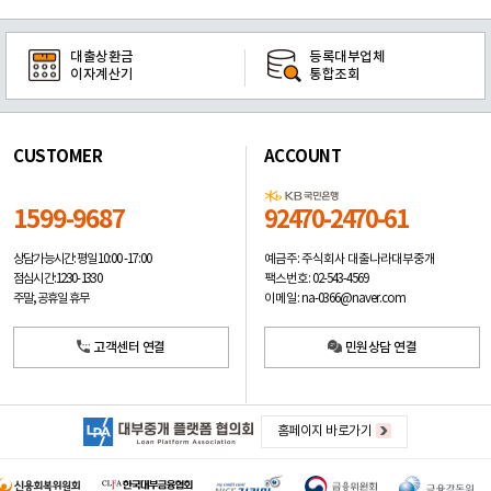
대출상환금
등록대부업체
이자계산기
통합조회
CUSTOMER
ACCOUNT
1599-9687
92470-2470-61
예금주: 주식회사 대출나라대부중개
상담가능시간: 평일
10:00 -17:00
팩스번호: 02-543-4569
점심시간: 12:30 - 13:30
이메일: na-0366@naver.com
주말, 공휴일 휴무
고객센터 연결
민원상담 연결
홈페이지 바로가기