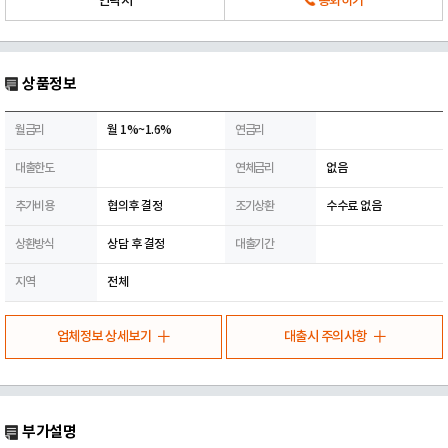
연락처
통화하기
상품정보
월금리
월 1%~1.6%
연금리
대출한도
연체금리
없음
추가비용
협의후 결정
조기상환
수수료 없음
상환방식
상담 후 결정
대출기간
지역
전체
업체정보 상세보기
대출시 주의사항
부가설명