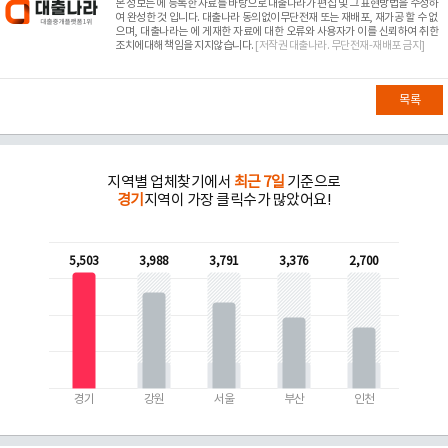
본 정보는
에 등록한 자료를 바탕으로 대출나라가 편집 및 그 표현방법을 수정하
여 완성한 것 입니다. 대출나라 동의없이무단전재 또는 재배포, 재가공 할 수 없
으며, 대출나라는
에 게재한 자료에 대한 오류와 사용자가 이를 신뢰하여 취한
조치에대해 책임을 지지않습니다.
[저작권 대출나라. 무단전재-재배포 금지]
목록
지역별 업체찾기에서
최근 7일
기준으로
경기
지역이 가장 클릭수가 많았어요!
5,503
3,988
3,791
3,376
2,700
경기
강원
서울
부산
인천