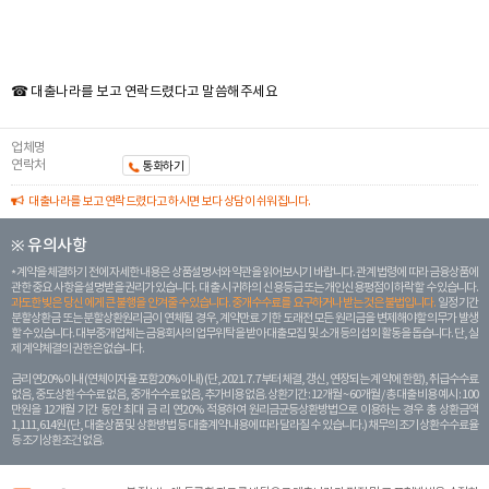
☎ 대출나라를 보고 연락드렸다고 말씀해주세요
업체명
연락처
통화하기
대출나라를 보고 연락드렸다고 하시면 보다 상담이 쉬워집니다.
※ 유의사항
계약을 체결하기 전에 자세한 내용은 상품설명서와 약관을 읽어보시기 바랍니다. 관계 법령에 따라 금융상품에
관한 중요 사항을 설명받을 권리가 있습니다. 대 출 시 귀하의 신용등급 또는 개인신용평점이 하락할 수 있습니다.
과도한 빚은 당신 에게 큰 불행을 안겨줄 수 있습니다. 중개수수료를 요구하거나 받는 것은 불법입니다.
일정 기간
분할상환금 또는 분할상환원리금이 연체될 경우, 계약만료 기한 도래전 모든 원리금을 변제해야할 의무가 발생
할 수 있습니다. 대부중개업체는 금융회사의 업무위탁을 받아 대출모집 및 소개 등의 섭외 활동을 돕습니다. 단, 실
제 계약체결의 권한은 없습니다.
금리 연20% 이내 (연체이자율 포함 20% 이내) (단, 2021. 7. 7부터 체결, 갱신, 연장되는 계 약에 한함), 취급수수료
없음, 중도상환 수수료 없음, 중개수수료 없음, 추가비용 없음. 상환기간 : 12개월 ~ 60개월 / 총 대출 비용 예시 : 100
만원을 12개월 기간 동안 최대 금 리 연20% 적용하여 원리금균등상환방법으로 이용하는 경우 총 상환금액
1,111,614원 (단, 대출상품 및 상환방법 등 대출계약 내용에 따라 달라질 수 있습니다.) 채무의 조기 상환수수료율
등 조기상환조건 없음.