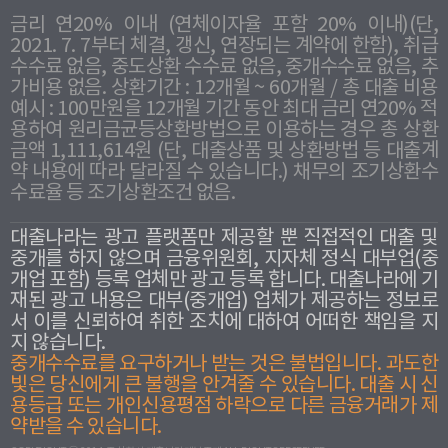
금리 연20% 이내 (연체이자율 포함 20% 이내)(단,
2021. 7. 7부터 체결, 갱신, 연장되는 계약에 한함), 취급
수수료 없음, 중도상환 수수료 없음, 중개수수료 없음, 추
가비용 없음. 상환기간 : 12개월 ~ 60개월 / 총 대출 비용
예시 : 100만원을 12개월 기간 동안 최대 금리 연20% 적
용하여 원리금균등상환방법으로 이용하는 경우 총 상환
금액 1,111,614원 (단, 대출상품 및 상환방법 등 대출계
약 내용에 따라 달라질 수 있습니다.) 채무의 조기상환수
수료율 등 조기상환조건 없음.
대출나라는 광고 플랫폼만 제공할 뿐 직접적인 대출 및
중개를 하지 않으며 금융위원회, 지자체 정식 대부업(중
개업 포함) 등록 업체만 광고 등록 합니다. 대출나라에 기
재된 광고 내용은 대부(중개업) 업체가 제공하는 정보로
서 이를 신뢰하여 취한 조치에 대하여 어떠한 책임을 지
지 않습니다.
중개수수료를 요구하거나 받는 것은 불법입니다. 과도한
빛은 당신에게 큰 불행을 안겨줄 수 있습니다. 대출 시 신
용등급 또는 개인신용평점 하락으로 다른 금융거래가 제
약받을 수 있습니다.