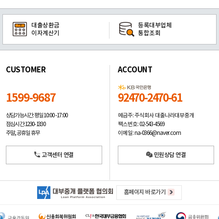
대출상환금
등록대부업체
이자계산기
통합조회
CUSTOMER
ACCOUNT
1599-9687
92470-2470-61
예금주: 주식회사 대출나라대부중개
상담가능시간: 평일
10:00 -17:00
팩스번호: 02-543-4569
점심시간: 12:30 - 13:30
이메일: na-0366@naver.com
주말, 공휴일 휴무
고객센터 연결
민원상담 연결
홈페이지 바로가기