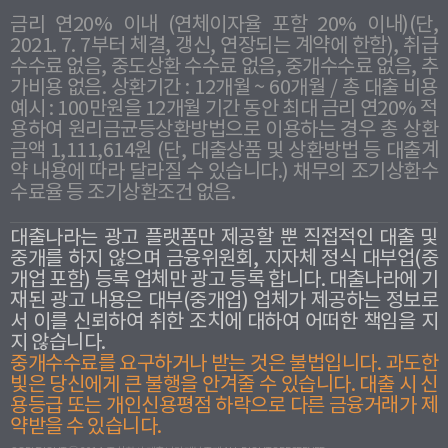
금리 연20% 이내 (연체이자율 포함 20% 이내)(단,
2021. 7. 7부터 체결, 갱신, 연장되는 계약에 한함), 취급
수수료 없음, 중도상환 수수료 없음, 중개수수료 없음, 추
가비용 없음. 상환기간 : 12개월 ~ 60개월 / 총 대출 비용
예시 : 100만원을 12개월 기간 동안 최대 금리 연20% 적
용하여 원리금균등상환방법으로 이용하는 경우 총 상환
금액 1,111,614원 (단, 대출상품 및 상환방법 등 대출계
약 내용에 따라 달라질 수 있습니다.) 채무의 조기상환수
수료율 등 조기상환조건 없음.
대출나라는 광고 플랫폼만 제공할 뿐 직접적인 대출 및
중개를 하지 않으며 금융위원회, 지자체 정식 대부업(중
개업 포함) 등록 업체만 광고 등록 합니다. 대출나라에 기
재된 광고 내용은 대부(중개업) 업체가 제공하는 정보로
서 이를 신뢰하여 취한 조치에 대하여 어떠한 책임을 지
지 않습니다.
중개수수료를 요구하거나 받는 것은 불법입니다. 과도한
빛은 당신에게 큰 불행을 안겨줄 수 있습니다. 대출 시 신
용등급 또는 개인신용평점 하락으로 다른 금융거래가 제
약받을 수 있습니다.