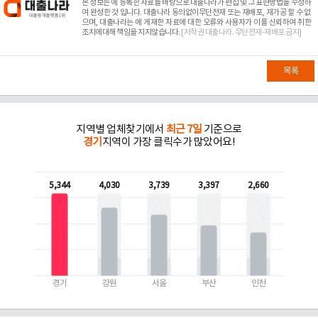
본 정보는
에 등록한 자료를 바탕으로 대출나라가 편집 및 그 표현방법을 수정하
여 완성한 것 입니다. 대출나라 동의없이무단전재 또는 재배포, 재가공 할 수 없
으며, 대출나라는
에 게재한 자료에 대한 오류와 사용자가 이를 신뢰하여 취한
조치에대해 책임을 지지않습니다.
[저작권 대출나라. 무단전재-재배포 금지]
목록
지역별 업체찾기에서
최근 7일
기준으로
경기
지역이 가장 클릭수가 많았어요!
5,344
4,030
3,739
3,397
2,660
경기
강원
서울
부산
인천