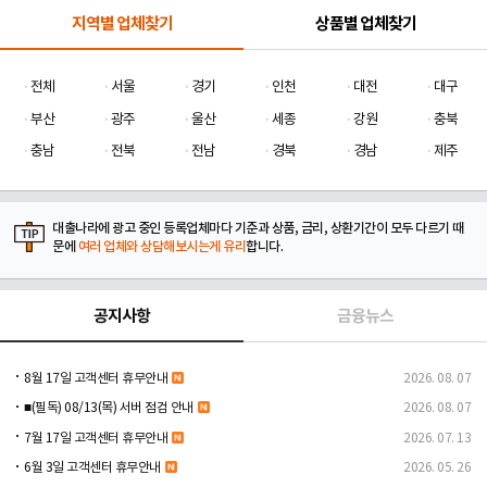
지역별 업체찾기
상품별 업체찾기
전체
서울
경기
인천
대전
대구
부산
광주
울산
세종
강원
충북
충남
전북
전남
경북
경남
제주
대출나라에 광고 중인 등록업체마다 기준과 상품, 금리, 상환기간이 모두 다르기 때
문에
여러 업체와 상담해보시는게 유리
합니다.
공지사항
금융뉴스
8월 17일 고객센터 휴무안내
2026. 08. 07
■(필독) 08/13(목) 서버 점검 안내
2026. 08. 07
7월 17일 고객센터 휴무안내
2026. 07. 13
6월 3일 고객센터 휴무안내
2026. 05. 26