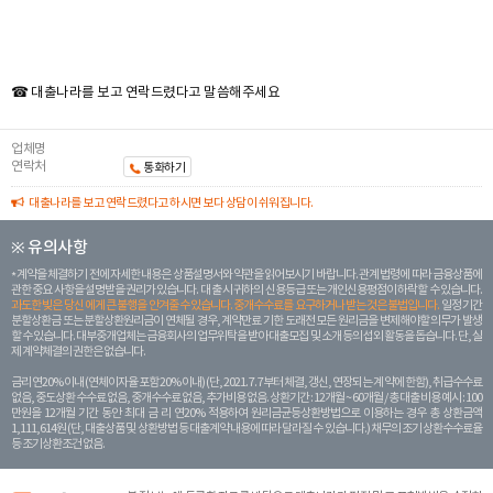
☎ 대출나라를 보고 연락드렸다고 말씀해주세요
업체명
연락처
통화하기
대출나라를 보고 연락드렸다고 하시면 보다 상담이 쉬워집니다.
※ 유의사항
계약을 체결하기 전에 자세한 내용은 상품설명서와 약관을 읽어보시기 바랍니다. 관계 법령에 따라 금융상품에
관한 중요 사항을 설명받을 권리가 있습니다. 대 출 시 귀하의 신용등급 또는 개인신용평점이 하락할 수 있습니다.
과도한 빚은 당신 에게 큰 불행을 안겨줄 수 있습니다. 중개수수료를 요구하거나 받는 것은 불법입니다.
일정 기간
분할상환금 또는 분할상환원리금이 연체될 경우, 계약만료 기한 도래전 모든 원리금을 변제해야할 의무가 발생
할 수 있습니다. 대부중개업체는 금융회사의 업무위탁을 받아 대출모집 및 소개 등의 섭외 활동을 돕습니다. 단, 실
제 계약체결의 권한은 없습니다.
금리 연20% 이내 (연체이자율 포함 20% 이내) (단, 2021. 7. 7부터 체결, 갱신, 연장되는 계 약에 한함), 취급수수료
없음, 중도상환 수수료 없음, 중개수수료 없음, 추가비용 없음. 상환기간 : 12개월 ~ 60개월 / 총 대출 비용 예시 : 100
만원을 12개월 기간 동안 최대 금 리 연20% 적용하여 원리금균등상환방법으로 이용하는 경우 총 상환금액
1,111,614원 (단, 대출상품 및 상환방법 등 대출계약 내용에 따라 달라질 수 있습니다.) 채무의 조기 상환수수료율
등 조기상환조건 없음.