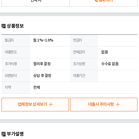
연락처
통화하기
상품정보
월금리
월 1%~1.6%
연금리
대출한도
연체금리
없음
추가비용
협의후 결정
조기상환
수수료 없음
상환방식
상담 후 결정
대출기간
지역
전체
업체정보 상세보기
대출시 주의사항
부가설명