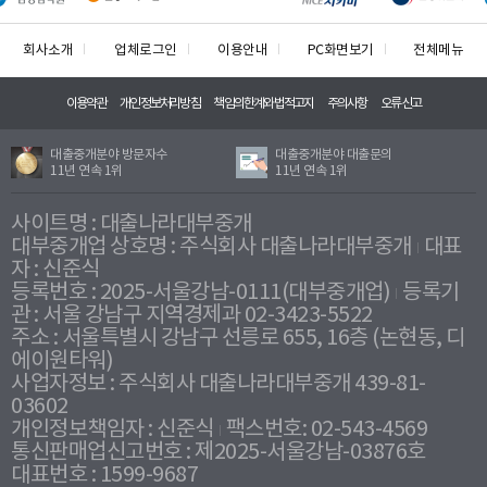
회사소개
업체로그인
이용안내
PC화면보기
전체메뉴
이용약관
개인정보처리방침
책임의한계와법적고지
주의사항
오류신고
대출중개분야 방문자수
대출중개분야 대출문의
11년 연속 1위
11년 연속 1위
사이트명 : 대출나라대부중개
대부중개업 상호명 : 주식회사 대출나라대부중개
대표
자 : 신준식
등록번호 : 2025-서울강남-0111(대부중개업)
등록기
관 : 서울 강남구 지역경제과 02-3423-5522
주소 : 서울특별시 강남구 선릉로 655, 16층 (논현동, 디
에이원타워)
사업자정보 : 주식회사 대출나라대부중개 439-81-
03602
개인정보책임자 : 신준식
팩스번호: 02-543-4569
통신판매업신고번호 : 제2025-서울강남-03876호
대표번호 : 1599-9687