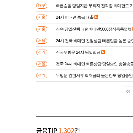
빠른승일 당일지급 무직자 전직종 최대한도 
대구
24시 비대면 특급 대출
서울
신속 당일진행 대면비대면5000정식등록업체
서울
24시 전국 비대면 친절상담 빠른입금 높은 승
서울
전국무방문 24시 당일입금
경기
전국 24시 비대면 빠른상담 당일승인 총알송
서울
무방문 간편서류 최저금리 높은한도 당일승인
경기
금융TIP
1,302
건