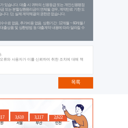
가 있습니다. 대출 시 귀하의 신용등급 또는 개인신용평점
금 또는 분할상환원리금이 연체될 경우, 계약만료 기한 도
니다. 단, 실제 계약체결의 권한은 없습니다.
수수료 없음, 추가비용 없음. 상환기간 : 12개월 ~ 60개월 /
(단, 대출상품 및 상환방법 등 대출계약 내용에 따라 달라질 수
.
 오류와 사용자가 이를 신뢰하여 취한 조치에 대해 책
목록
317
3,610
3,117
2,622
원
서울
부산
인천