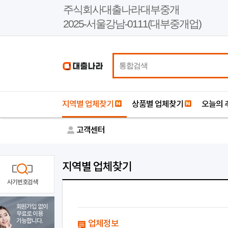
본
주식회사대출나라대부중개
문
2025-서울강남-0111(대부중개업)
바
로
가
기
지역별 업체찾기
상품별 업체찾기
오늘의 
고객센터
지역별 업체찾기
사기번호검색
회원가입 없이
무료로 이용
가능합니다.
업체정보