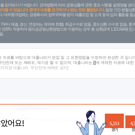
을 읽어보시기 바랍니다. 관계법령에 따라 금융상품에 관한 중요 사항을 설명받을 권리
안겨줄 수 있습니다. 중개수수료를 요구하거나 받는 것은 불법입니다.
일정 기간 분할상환
. 대부중개업체는 금융회사의 업무위탁을 받아 대출모집 및 소개 등의 섭외 활동을 돕습
. 7. 7부터 체결, 갱신, 연장되는 계약에 한함), 취급수수료 없음, 중도상환 수수료 없음, 중개
금리 연20% 적용하여 원리금균등상환방법으로 이용하는 경우 총 상환금액 1,111,614원 
음.
한 자료를 바탕으로 대출나라가 편집 및 그 표현방법을 수정하여 완성한 것 입니다
단전재 또는 재배포, 재가공 할 수 없으며, 대출나라는
[]
에 게재한 자료에 대한
[저작권 대출나라. 무단전재-재배포 금지]
많았어요!
5,153
4,
경기
강