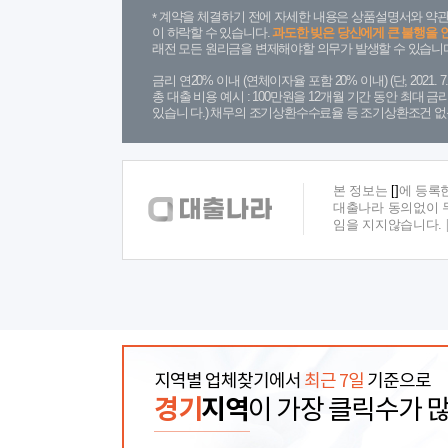
계약을 체결하기 전에 자세한 내용은 상품설명서와 약관
이 하락할 수 있습니다.
과도한 빚은 당신에게 큰 불행을 
래전 모든 원리금을 변제해야할 의무가 발생할 수 있습니다
금리 연20% 이내 (연체이자율 포함 20% 이내) (단, 2021
총 대출 비용 예시 : 100만원을 12개월 기간 동안 최대 
있습니 다.) 채무의 조기상환수수료율 등 조기상환조건 없
본 정보는
[]
에 등록
대출나라 동의없이 무
임을 지지않습니다.
지역별 업체찾기에서
최근 7일
기준으로
경기
지역
이 가장 클릭수가 