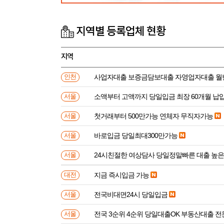
지역별 등록업체 현황
지역
사업자대출 보증금담보대출 자영업자대출 월
인천
소액부터 고액까지 당일입금 최장 60개월 납
서울
첫거래부터 500만가능 연체자 무직자가능
서울
바로입금 당일최대300만가능
서울
24시친절한 여상담사 당일정말빠른 대출 높
서울
지금 즉시입금 가능
대전
전국비대면24시 당일입금
서울
전국 3순위 4순위 당일대출OK 부동산대출 
서울