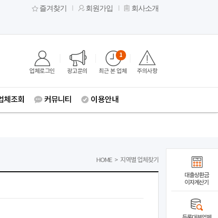
즐겨찾기
회원가입
회사소개
1
업체로그인
광고문의
최근 본 업체
주의사항
업체조회
커뮤니티
이용안내
HOME
>
지역별 업체찾기
대출상환금
이자계산기
등록대부업체