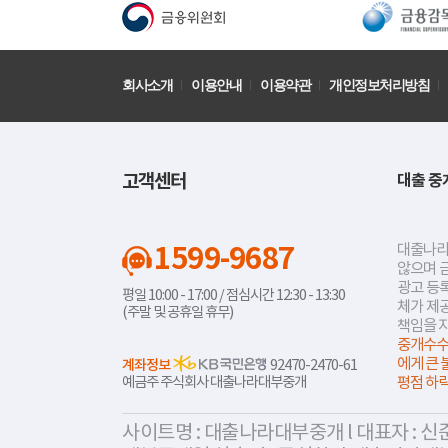
회사소개
이용안내
이용약관
개인정보처리방침
고객센터
대출 중
1599-9687
대출나라
않으며 
광고 등록
평일 10:00 - 17:00 / 점심시간 12:30 - 13:30
체가 제
(주말 및 공휴일 휴무)
책임을 
중개수수
에게 큰 
계좌정보
92470-2470-61
예금주 주식회사 대출나라대부중개
평점 하
사이트명 : 대출나라대부중개 l 대표자 : 신준식