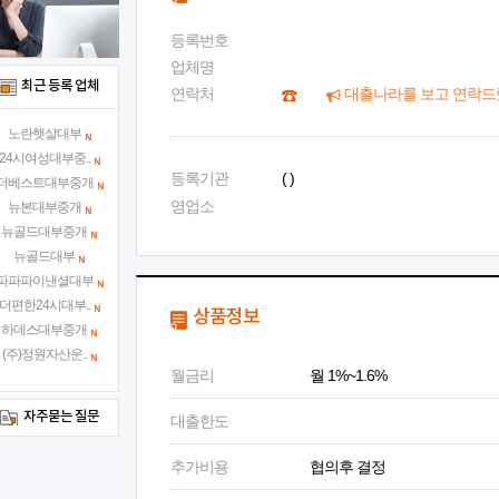
등록번호
업체명
최근 등록 업체
연락처
대출나라를 보고 연락드
노란햇살대부
24시여성대부중..
등록기관
( )
더베스트대부중개
영업소
뉴본대부중개
뉴골드대부중개
뉴골드대부
파파파이낸셜대부
더편한24시대부..
상품정보
하데스대부중개
(주)정원자산운..
월금리
월 1%~1.6%
자주묻는 질문
대출한도
추가비용
협의후 결정