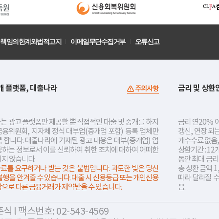
책임의한계와법적고지
이메일무단수집거부
오류신고
개 플랫폼, 대출나라
금리 및 상환
주의사항
는 광고 플랫폼만 제공할 뿐 직접적인 대출 및 중개를 하지
금리 연20% 이
금융위원회, 지자체 정식 대부업(중개업 포함) 등록 업체만
갱신, 연장 되
 합니다. 대출나라에 기재된 광고 내용은 대부(중개업) 업
개수수료 없음,
공하는 정보로서 이를 신뢰하여 취한 조치에 대하여 어떠한
상환기간 : 12
지지 않습니다.
동안 최대 금
료를 요구하거나 받는 것은 불법입니다. 과도한 빚은 당신
총 상환 금액 1
불행을 안겨줄 수 있습니다. 대출 시 신용등급 또는 개인신용
따라 달라질 
락으로 다른 금융거래가 제약받을 수 있습니다.
음.
 l 팩스번호: 02-543-4569