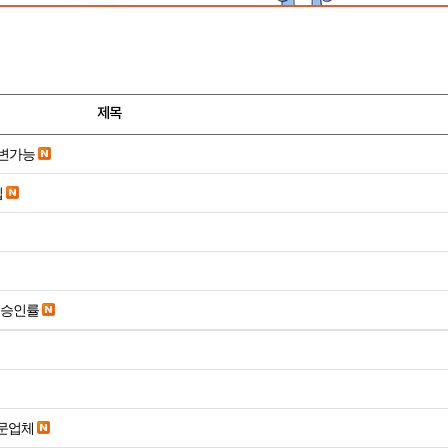
제목
변가능
입
은승인률
전문업체