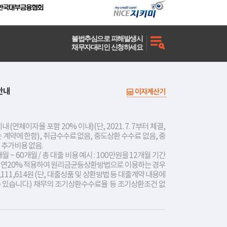
불법추심으로 피해발생시
채무자대리인 신청하세요
안내
이자계산기
내 (연체이자율 포함 20% 이내)(단, 2021. 7. 7부터 체결,
는 계약에 한함), 취급수수료 없음, 중도상환 수수료 없음, 중
 추가비용 없음.
개월 ~ 60개월 / 총 대출 비용 예시 : 100만원을 12개월 기간
리 연20% 적용하여 원리금균등상환방법으로 이용하는 경우
,111,614원 (단, 대출상품 및 상환방법 등 대출계약 내용에
수 있습니다.) 채무의 조기상환수수료율 등 조기상환조건 없