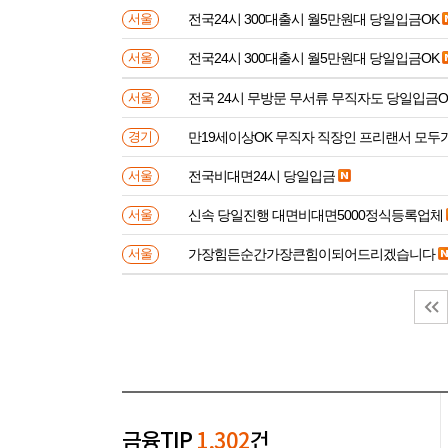
전국24시 300대출시 월5만원대 당일입금OK
서울
전국24시 300대출시 월5만원대 당일입금OK
서울
전국 24시 무방문 무서류 무직자도 당일입금O
서울
만19세이상OK 무직자 직장인 프리랜서 모두
경기
전국비대면24시 당일입금
서울
신속 당일진행 대면비대면5000정식등록업체
서울
가장힘든순간가장큰힘이되어드리겠습니다
서울
금융TIP
1,302
건