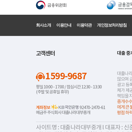
회사소개
이용안내
이용약관
개인정보처리방침
고객센터
대출 중
1599-9687
대출나라
않으며 
광고 등록
평일 10:00 - 17:00 / 점심시간 12:30 - 13:30
체가 제
(주말 및 공휴일 휴무)
책임을 
중개수수
에게 큰 
계좌정보
92470-2470-61
예금주 주식회사 대출나라대부중개
평점 하
사이트명 : 대출나라대부중개 l 대표자 : 신준식