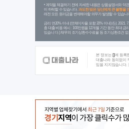
계약을 체결하기 전에 자세한 내용은 상품설명서와 약관
이 하락할 수 있습니다.
과도한 빚은 당신에게 큰 불행을 
래전 모든 원리금을 변제해야할 의무가 발생할 수 있습니다
금리 연20% 이내 (연체이자율 포함 20% 이내) (단, 2021
총 대출 비용 예시 : 100만원을 12개월 기간 동안 최대 
있습니 다.) 채무의 조기상환수수료율 등 조기상환조건 없
본 정보는
[]
에 등록
대출나라 동의없이 무
임을 지지않습니다.
지역별 업체찾기에서
최근 7일
기준으로
경기
지역
이 가장 클릭수가 