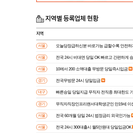
지역별 등록업체 현황
지역
오늘당장급하신분 바로가능 급할수록 안전하
서울
전국 24시 비대면 당일 OK 빠르고 간편하게 
서울
10에서 200 소액대출 무방문 당일즉시입금
서울
전국무방문 24시 당일입금
경기
빠른승일 당일지급 무직자 전직종 최대한도 
대구
무직자직장인프리랜서대학생군인 만
경기
전국 60개월 당일 24시 법정금리 외국인가능
서울
전국 24시 300대출시 월5만원대 당일입금OK
서울