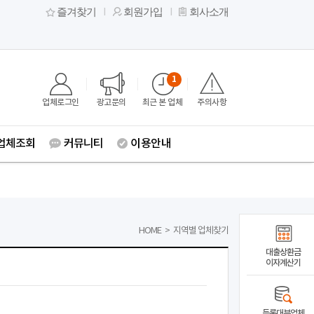
즐겨찾기
회원가입
회사소개
1
업체로그인
광고문의
최근 본 업체
주의사항
업체조회
커뮤니티
이용안내
HOME
>
지역별 업체찾기
대출상환금
이자계산기
등록대부업체