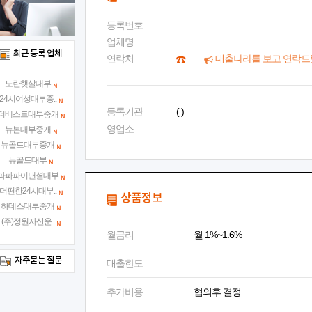
등록번호
업체명
최근 등록 업체
연락처
대출나라를 보고 연락드
노란햇살대부
24시여성대부중..
등록기관
( )
더베스트대부중개
영업소
뉴본대부중개
뉴골드대부중개
뉴골드대부
파파파이낸셜대부
더편한24시대부..
상품정보
하데스대부중개
(주)정원자산운..
월금리
월 1%~1.6%
자주묻는 질문
대출한도
추가비용
협의후 결정