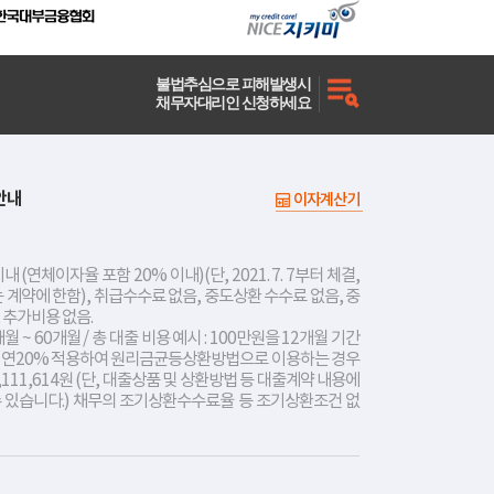
불법추심으로 피해발생시
채무자대리인 신청하세요
안내
이자계산기
내 (연체이자율 포함 20% 이내)(단, 2021. 7. 7부터 체결,
는 계약에 한함), 취급수수료 없음, 중도상환 수수료 없음, 중
 추가비용 없음.
개월 ~ 60개월 / 총 대출 비용 예시 : 100만원을 12개월 기간
리 연20% 적용하여 원리금균등상환방법으로 이용하는 경우
,111,614원 (단, 대출상품 및 상환방법 등 대출계약 내용에
수 있습니다.) 채무의 조기상환수수료율 등 조기상환조건 없