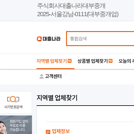
본
주식회사대출나라대부중개
문
2025-서울강남-0111(대부중개업)
바
로
가
기
지역별 업체찾기
상품별 업체찾기
오늘의 
고객센터
지역별 업체찾기
사기번호검색
회원가입 없이
무료로 이용
가능합니다.
업체정보