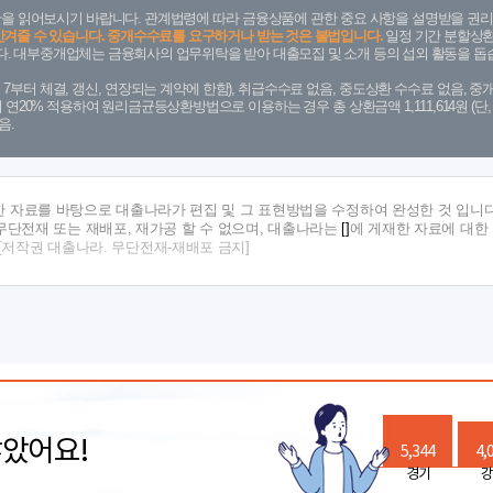
을 읽어보시기 바랍니다. 관계법령에 따라 금융상품에 관한 중요 사항을 설명받을 권리
안겨줄 수 있습니다. 중개수수료를 요구하거나 받는 것은 불법입니다.
일정 기간 분할상환
. 대부중개업체는 금융회사의 업무위탁을 받아 대출모집 및 소개 등의 섭외 활동을 돕습
. 7. 7부터 체결, 갱신, 연장되는 계약에 한함), 취급수수료 없음, 중도상환 수수료 없음, 중개
금리 연20% 적용하여 원리금균등상환방법으로 이용하는 경우 총 상환금액 1,111,614원 
음.
한 자료를 바탕으로 대출나라가 편집 및 그 표현방법을 수정하여 완성한 것 입니다
단전재 또는 재배포, 재가공 할 수 없으며, 대출나라는
[]
에 게재한 자료에 대한
[저작권 대출나라. 무단전재-재배포 금지]
많았어요!
5,344
4,
경기
강