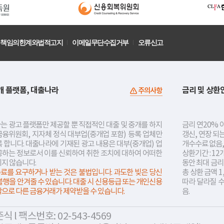
책임의한계와법적고지
이메일무단수집거부
오류신고
개 플랫폼, 대출나라
금리 및 상환
주의사항
는 광고 플랫폼만 제공할 뿐 직접적인 대출 및 중개를 하지
금리 연20% 이
금융위원회, 지자체 정식 대부업(중개업 포함) 등록 업체만
갱신, 연장 되
 합니다. 대출나라에 기재된 광고 내용은 대부(중개업) 업
개수수료 없음,
공하는 정보로서 이를 신뢰하여 취한 조치에 대하여 어떠한
상환기간 : 12
지지 않습니다.
동안 최대 금
료를 요구하거나 받는 것은 불법입니다. 과도한 빚은 당신
총 상환 금액 1
불행을 안겨줄 수 있습니다. 대출 시 신용등급 또는 개인신용
따라 달라질 
락으로 다른 금융거래가 제약받을 수 있습니다.
음.
 l 팩스번호: 02-543-4569