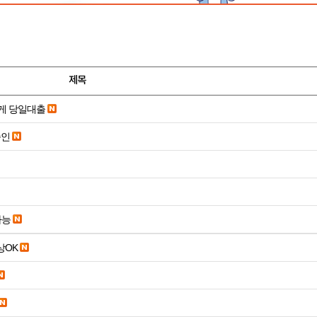
제목
게 당일대출
승인
가능
19세 이상OK