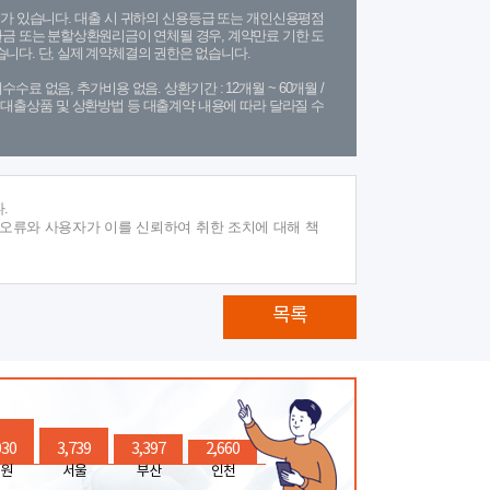
가 있습니다. 대출 시 귀하의 신용등급 또는 개인신용평점
금 또는 분할상환원리금이 연체될 경우, 계약만료 기한 도
니다. 단, 실제 계약체결의 권한은 없습니다.
수수료 없음, 추가비용 없음. 상환기간 : 12개월 ~ 60개월 /
(단, 대출상품 및 상환방법 등 대출계약 내용에 따라 달라질 수
.
 오류와 사용자가 이를 신뢰하여 취한 조치에 대해 책
목록
030
3,739
3,397
2,660
원
서울
부산
인천