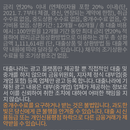
금리 연20% 이내 (연체이자율 포함 20% 이내)(단,
2021. 7. 7부터 체결, 갱신, 연장되는 계약에 한함), 취급
수수료 없음, 중도상환 수수료 없음, 중개수수료 없음, 추
가비용 없음. 상환기간 : 12개월 ~ 60개월 / 총 대출 비용
예시 : 100만원을 12개월 기간 동안 최대 금리 연20% 적
용하여 원리금균등상환방법으로 이용하는 경우 총 상환
금액 1,111,614원 (단, 대출상품 및 상환방법 등 대출계
약 내용에 따라 달라질 수 있습니다.) 채무의 조기상환수
수료율 등 조기상환조건 없음.
대출나라는 광고 플랫폼만 제공할 뿐 직접적인 대출 및
중개를 하지 않으며 금융위원회, 지자체 정식 대부업(중
개업 포함) 등록 업체만 광고 등록 합니다. 대출나라에 기
재된 광고 내용은 대부(중개업) 업체가 제공하는 정보로
서 이를 신뢰하여 취한 조치에 대하여 어떠한 책임을 지
지 않습니다.
중개수수료를 요구하거나 받는 것은 불법입니다. 과도한
빛은 당신에게 큰 불행을 안겨줄 수 있습니다. 대출 시 신
용등급 또는 개인신용평점 하락으로 다른 금융거래가 제
약받을 수 있습니다.