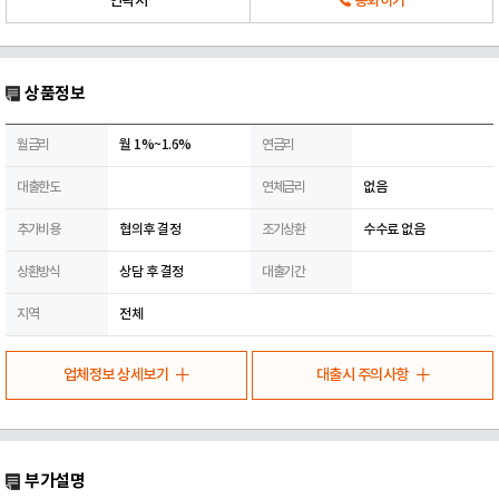
연락처
통화하기
상품정보
월금리
월 1%~1.6%
연금리
대출한도
연체금리
없음
추가비용
협의후 결정
조기상환
수수료 없음
상환방식
상담 후 결정
대출기간
지역
전체
업체정보 상세보기
대출시 주의사항
부가설명