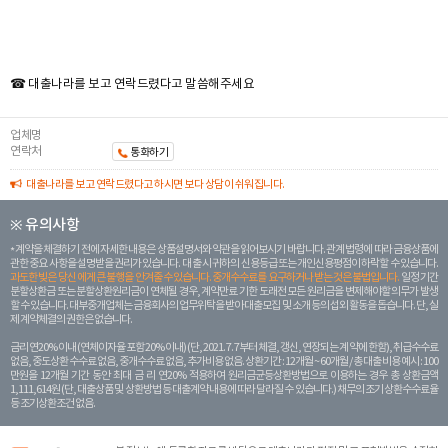
☎ 대출나라를 보고 연락드렸다고 말씀해주세요
업체명
연락처
통화하기
대출나라를 보고 연락드렸다고 하시면 보다 상담이 쉬워집니다.
※ 유의사항
계약을 체결하기 전에 자세한 내용은 상품설명서와 약관을 읽어보시기 바랍니다. 관계 법령에 따라 금융상품에
관한 중요 사항을 설명받을 권리가 있습니다. 대 출 시 귀하의 신용등급 또는 개인신용평점이 하락할 수 있습니다.
과도한 빚은 당신 에게 큰 불행을 안겨줄 수 있습니다. 중개수수료를 요구하거나 받는 것은 불법입니다.
일정 기간
분할상환금 또는 분할상환원리금이 연체될 경우, 계약만료 기한 도래전 모든 원리금을 변제해야할 의무가 발생
할 수 있습니다. 대부중개업체는 금융회사의 업무위탁을 받아 대출모집 및 소개 등의 섭외 활동을 돕습니다. 단, 실
제 계약체결의 권한은 없습니다.
금리 연20% 이내 (연체이자율 포함 20% 이내) (단, 2021. 7. 7부터 체결, 갱신, 연장되는 계 약에 한함), 취급수수료
없음, 중도상환 수수료 없음, 중개수수료 없음, 추가비용 없음. 상환기간 : 12개월 ~ 60개월 / 총 대출 비용 예시 : 100
만원을 12개월 기간 동안 최대 금 리 연20% 적용하여 원리금균등상환방법으로 이용하는 경우 총 상환금액
1,111,614원 (단, 대출상품 및 상환방법 등 대출계약 내용에 따라 달라질 수 있습니다.) 채무의 조기 상환수수료율
등 조기상환조건 없음.