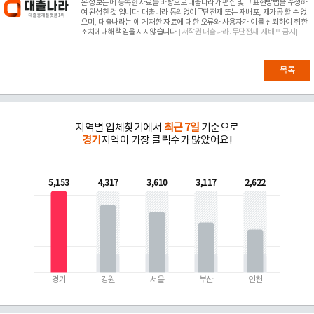
본 정보는
에 등록한 자료를 바탕으로 대출나라가 편집 및 그 표현방법을 수정하
여 완성한 것 입니다. 대출나라 동의없이무단전재 또는 재배포, 재가공 할 수 없
으며, 대출나라는
에 게재한 자료에 대한 오류와 사용자가 이를 신뢰하여 취한
조치에대해 책임을 지지않습니다.
[저작권 대출나라. 무단전재-재배포 금지]
목록
지역별 업체찾기에서
최근 7일
기준으로
경기
지역이 가장 클릭수가 많았어요!
5,153
4,317
3,610
3,117
2,622
경기
강원
서울
부산
인천