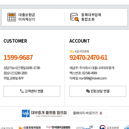
대출상환금
등록대부업체
이자계산기
통합조회
CUSTOMER
ACCOUNT
1599-9687
92470-2470-61
예금주: 주식회사 대출나라대부중개
상담가능시간: 평일
10:00 -17:00
팩스번호: 02-543-4569
점심시간: 12:30 - 13:30
이메일: na-0366@naver.com
주말, 공휴일 휴무
고객센터 연결
민원상담 연결
홈페이지 바로가기