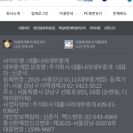
회사소개
업체로그인
이용안내
PC화면보기
전체메뉴
이용약관
개인정보처리방침
책임의한계와법적고지
주의사항
오류신고
대출중개분야 방문자수
대출중개분야 대출문의
11년 연속 1위
11년 연속 1위
사이트명 : 대출나라대부중개
대부중개업 상호명 : 주식회사 대출나라대부중개
대표
자 : 신준식
등록번호 : 2025-서울강남-0111(대부중개업)
등록기
관 : 서울 강남구 지역경제과 02-3423-5522
주소 : 서울특별시 강남구 선릉로 655, 16층 (논현동, 디
에이원타워)
사업자정보 : 주식회사 대출나라대부중개 439-81-
03602
개인정보책임자 : 신준식
팩스번호: 02-543-4569
통신판매업신고번호 : 제2025-서울강남-03876호
대표번호 : 1599-9687