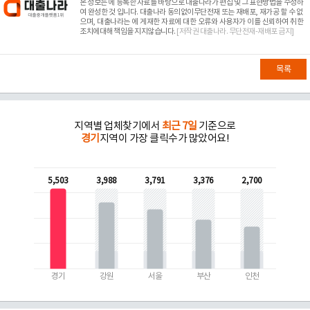
본 정보는
에 등록한 자료를 바탕으로 대출나라가 편집 및 그 표현방법을 수정하
여 완성한 것 입니다. 대출나라 동의없이무단전재 또는 재배포, 재가공 할 수 없
으며, 대출나라는
에 게재한 자료에 대한 오류와 사용자가 이를 신뢰하여 취한
조치에대해 책임을 지지않습니다.
[저작권 대출나라. 무단전재-재배포 금지]
목록
지역별 업체찾기에서
최근 7일
기준으로
경기
지역이 가장 클릭수가 많았어요!
5,503
3,988
3,791
3,376
2,700
경기
강원
서울
부산
인천