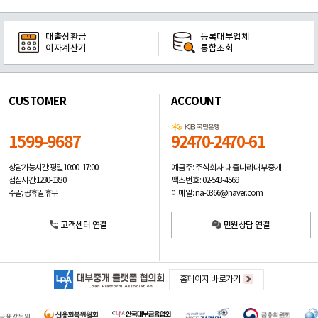
대출상환금
등록대부업체
이자계산기
통합조회
CUSTOMER
ACCOUNT
1599-9687
92470-2470-61
예금주: 주식회사 대출나라대부중개
상담가능시간: 평일
10:00 -17:00
팩스번호: 02-543-4569
점심시간: 12:30 - 13:30
이메일: na-0366@naver.com
주말, 공휴일 휴무
고객센터 연결
민원상담 연결
홈페이지 바로가기