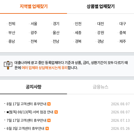
지역별 업체찾기
상품별 업체찾기
전체
서울
경기
인천
대전
대구
부산
광주
울산
세종
강원
충북
충남
전북
전남
경북
경남
제주
대출나라에 광고 중인 등록업체마다 기준과 상품, 금리, 상환기간이 모두 다르기 때
문에
여러 업체와 상담해보시는게 유리
합니다.
공지사항
금융뉴스
8월 17일 고객센터 휴무안내
2026. 08. 07
■(필독) 08/13(목) 서버 점검 안내
2026. 08. 07
7월 17일 고객센터 휴무안내
2026. 07. 13
6월 3일 고객센터 휴무안내
2026. 05. 26