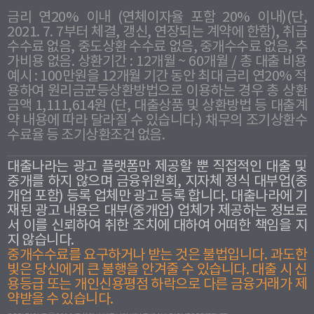
금리 연20% 이내 (연체이자율 포함 20% 이내)(단,
2021. 7. 7부터 체결, 갱신, 연장되는 계약에 한함), 취급
수수료 없음, 중도상환 수수료 없음, 중개수수료 없음, 추
가비용 없음. 상환기간 : 12개월 ~ 60개월 / 총 대출 비용
예시 : 100만원을 12개월 기간 동안 최대 금리 연20% 적
용하여 원리금균등상환방법으로 이용하는 경우 총 상환
금액 1,111,614원 (단, 대출상품 및 상환방법 등 대출계
약 내용에 따라 달라질 수 있습니다.) 채무의 조기상환수
수료율 등 조기상환조건 없음.
대출나라는 광고 플랫폼만 제공할 뿐 직접적인 대출 및
중개를 하지 않으며 금융위원회, 지자체 정식 대부업(중
개업 포함) 등록 업체만 광고 등록 합니다. 대출나라에 기
재된 광고 내용은 대부(중개업) 업체가 제공하는 정보로
서 이를 신뢰하여 취한 조치에 대하여 어떠한 책임을 지
지 않습니다.
중개수수료를 요구하거나 받는 것은 불법입니다. 과도한
빛은 당신에게 큰 불행을 안겨줄 수 있습니다. 대출 시 신
용등급 또는 개인신용평점 하락으로 다른 금융거래가 제
약받을 수 있습니다.