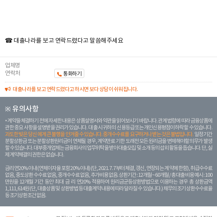
☎ 대출나라를 보고 연락드렸다고 말씀해주세요
업체명
연락처
통화하기
대출나라를 보고 연락드렸다고 하시면 보다 상담이 쉬워집니다.
※ 유의사항
계약을 체결하기 전에 자세한 내용은 상품설명서와 약관을 읽어보시기 바랍니다. 관계 법령에 따라 금융상품에
관한 중요 사항을 설명받을 권리가 있습니다. 대 출 시 귀하의 신용등급 또는 개인신용평점이 하락할 수 있습니다.
과도한 빚은 당신 에게 큰 불행을 안겨줄 수 있습니다. 중개수수료를 요구하거나 받는 것은 불법입니다.
일정 기간
분할상환금 또는 분할상환원리금이 연체될 경우, 계약만료 기한 도래전 모든 원리금을 변제해야할 의무가 발생
할 수 있습니다. 대부중개업체는 금융회사의 업무위탁을 받아 대출모집 및 소개 등의 섭외 활동을 돕습니다. 단, 실
제 계약체결의 권한은 없습니다.
금리 연20% 이내 (연체이자율 포함 20% 이내) (단, 2021. 7. 7부터 체결, 갱신, 연장되는 계 약에 한함), 취급수수료
없음, 중도상환 수수료 없음, 중개수수료 없음, 추가비용 없음. 상환기간 : 12개월 ~ 60개월 / 총 대출 비용 예시 : 100
만원을 12개월 기간 동안 최대 금 리 연20% 적용하여 원리금균등상환방법으로 이용하는 경우 총 상환금액
1,111,614원 (단, 대출상품 및 상환방법 등 대출계약 내용에 따라 달라질 수 있습니다.) 채무의 조기 상환수수료율
등 조기상환조건 없음.