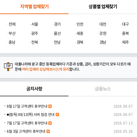
지역별 업체찾기
상품별 업체찾기
전체
서울
경기
인천
대전
대구
부산
광주
울산
세종
강원
충북
충남
전북
전남
경북
경남
제주
대출나라에 광고 중인 등록업체마다 기준과 상품, 금리, 상환기간이 모두 다르기 때
문에
여러 업체와 상담해보시는게 유리
합니다.
공지사항
금융뉴스
8월 17일 고객센터 휴무안내
2026. 08. 07
■(필독) 08/13(목) 서버 점검 안내
2026. 08. 07
7월 17일 고객센터 휴무안내
2026. 07. 13
6월 3일 고객센터 휴무안내
2026. 05. 26