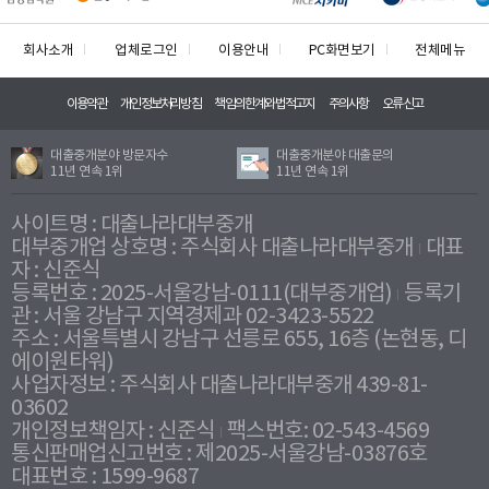
회사소개
업체로그인
이용안내
PC화면보기
전체메뉴
이용약관
개인정보처리방침
책임의한계와법적고지
주의사항
오류신고
대출중개분야 방문자수
대출중개분야 대출문의
11년 연속 1위
11년 연속 1위
사이트명 : 대출나라대부중개
대부중개업 상호명 : 주식회사 대출나라대부중개
대표
자 : 신준식
등록번호 : 2025-서울강남-0111(대부중개업)
등록기
관 : 서울 강남구 지역경제과 02-3423-5522
주소 : 서울특별시 강남구 선릉로 655, 16층 (논현동, 디
에이원타워)
사업자정보 : 주식회사 대출나라대부중개 439-81-
03602
개인정보책임자 : 신준식
팩스번호: 02-543-4569
통신판매업신고번호 : 제2025-서울강남-03876호
대표번호 : 1599-9687