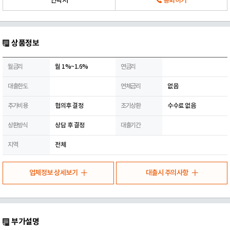
연락처
통화하기
상품정보
월금리
월 1%~1.6%
연금리
대출한도
연체금리
없음
추가비용
협의후 결정
조기상환
수수료 없음
상환방식
상담 후 결정
대출기간
지역
전체
업체정보 상세보기
대출시 주의사항
부가설명