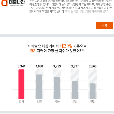
본 정보는
에 등록한 자료를 바탕으로 대출나라가 편집 및 그 표현방법을 수정하
여 완성한 것 입니다. 대출나라 동의없이무단전재 또는 재배포, 재가공 할 수 없
으며, 대출나라는
에 게재한 자료에 대한 오류와 사용자가 이를 신뢰하여 취한
조치에대해 책임을 지지않습니다.
[저작권 대출나라. 무단전재-재배포 금지]
목록
지역별 업체찾기에서
최근 7일
기준으로
경기
지역이 가장 클릭수가 많았어요!
5,344
4,030
3,739
3,397
2,660
경기
강원
서울
부산
인천