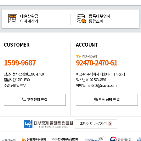
대출상환금
등록대부업체
이자계산기
통합조회
CUSTOMER
ACCOUNT
1599-9687
92470-2470-61
예금주: 주식회사 대출나라대부중개
상담가능시간: 평일
10:00 -17:00
팩스번호: 02-543-4569
점심시간: 12:30 - 13:30
이메일: na-0366@naver.com
주말, 공휴일 휴무
고객센터 연결
민원상담 연결
홈페이지 바로가기