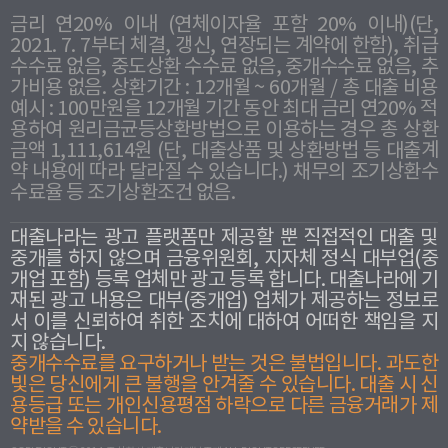
금리 연20% 이내 (연체이자율 포함 20% 이내)(단,
2021. 7. 7부터 체결, 갱신, 연장되는 계약에 한함), 취급
수수료 없음, 중도상환 수수료 없음, 중개수수료 없음, 추
가비용 없음. 상환기간 : 12개월 ~ 60개월 / 총 대출 비용
예시 : 100만원을 12개월 기간 동안 최대 금리 연20% 적
용하여 원리금균등상환방법으로 이용하는 경우 총 상환
금액 1,111,614원 (단, 대출상품 및 상환방법 등 대출계
약 내용에 따라 달라질 수 있습니다.) 채무의 조기상환수
수료율 등 조기상환조건 없음.
대출나라는 광고 플랫폼만 제공할 뿐 직접적인 대출 및
중개를 하지 않으며 금융위원회, 지자체 정식 대부업(중
개업 포함) 등록 업체만 광고 등록 합니다. 대출나라에 기
재된 광고 내용은 대부(중개업) 업체가 제공하는 정보로
서 이를 신뢰하여 취한 조치에 대하여 어떠한 책임을 지
지 않습니다.
중개수수료를 요구하거나 받는 것은 불법입니다. 과도한
빛은 당신에게 큰 불행을 안겨줄 수 있습니다. 대출 시 신
용등급 또는 개인신용평점 하락으로 다른 금융거래가 제
약받을 수 있습니다.