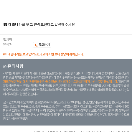
☎ 대출나라를 보고 연락드렸다고 말씀해주세요
업체명
연락처
통화하기
대출나라를 보고 연락드렸다고 하시면 보다 상담이 쉬워집니다.
※ 유의사항
계약을 체결하기 전에 자세한 내용은 상품설명서와 약관을 읽어보시기 바랍니다. 관계 법령에 따라 금융상품에
관한 중요 사항을 설명받을 권리가 있습니다. 대 출 시 귀하의 신용등급 또는 개인신용평점이 하락할 수 있습니다.
과도한 빚은 당신 에게 큰 불행을 안겨줄 수 있습니다. 중개수수료를 요구하거나 받는 것은 불법입니다.
일정 기간
분할상환금 또는 분할상환원리금이 연체될 경우, 계약만료 기한 도래전 모든 원리금을 변제해야할 의무가 발생
할 수 있습니다. 대부중개업체는 금융회사의 업무위탁을 받아 대출모집 및 소개 등의 섭외 활동을 돕습니다. 단, 실
제 계약체결의 권한은 없습니다.
금리 연20% 이내 (연체이자율 포함 20% 이내) (단, 2021. 7. 7부터 체결, 갱신, 연장되는 계 약에 한함), 취급수수료
없음, 중도상환 수수료 없음, 중개수수료 없음, 추가비용 없음. 상환기간 : 12개월 ~ 60개월 / 총 대출 비용 예시 : 100
만원을 12개월 기간 동안 최대 금 리 연20% 적용하여 원리금균등상환방법으로 이용하는 경우 총 상환금액
1,111,614원 (단, 대출상품 및 상환방법 등 대출계약 내용에 따라 달라질 수 있습니다.) 채무의 조기 상환수수료율
등 조기상환조건 없음.