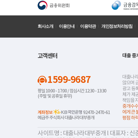
회사소개
이용안내
이용약관
개인정보처리방침
고객센터
대출 중
1599-9687
대출나라
않으며 
광고 등록
평일 10:00 - 17:00 / 점심시간 12:30 - 13:30
체가 제
(주말 및 공휴일 휴무)
책임을 
중개수수
에게 큰 
계좌정보
92470-2470-61
예금주 주식회사 대출나라대부중개
평점 하
사이트명 : 대출나라대부중개 l 대표자 : 신준식