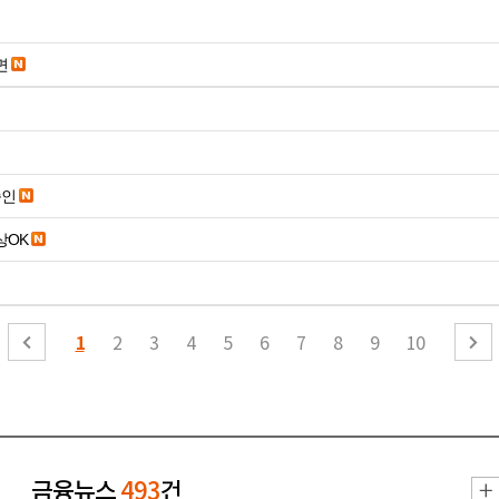
면
승인
19세 이상OK
1
2
3
4
5
6
7
8
9
10
금융뉴스
493
건