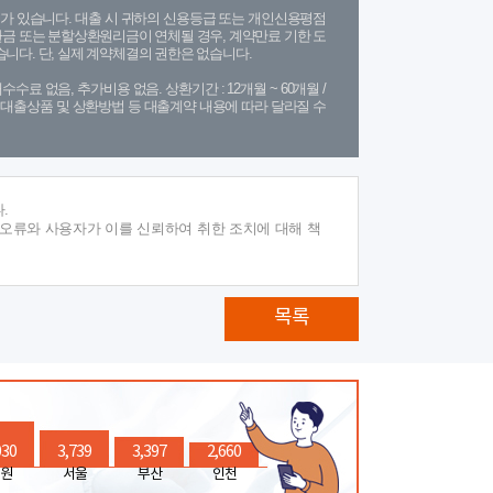
가 있습니다. 대출 시 귀하의 신용등급 또는 개인신용평점
금 또는 분할상환원리금이 연체될 경우, 계약만료 기한 도
니다. 단, 실제 계약체결의 권한은 없습니다.
수수료 없음, 추가비용 없음. 상환기간 : 12개월 ~ 60개월 /
(단, 대출상품 및 상환방법 등 대출계약 내용에 따라 달라질 수
.
 오류와 사용자가 이를 신뢰하여 취한 조치에 대해 책
목록
030
3,739
3,397
2,660
원
서울
부산
인천