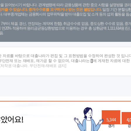
을 읽어보시기 바랍니다. 관계법령에 따라 금융상품에 관한 중요 사항을 설명받을 권리
안겨줄 수 있습니다. 중개수수료를 요구하거나 받는 것은 불법입니다.
일정 기간 분할상환
. 대부중개업체는 금융회사의 업무위탁을 받아 대출모집 및 소개 등의 섭외 활동을 돕습
. 7. 7부터 체결, 갱신, 연장되는 계약에 한함), 취급수수료 없음, 중도상환 수수료 없음, 중개
금리 연20% 적용하여 원리금균등상환방법으로 이용하는 경우 총 상환금액 1,111,614원 
음.
한 자료를 바탕으로 대출나라가 편집 및 그 표현방법을 수정하여 완성한 것 입니다
단전재 또는 재배포, 재가공 할 수 없으며, 대출나라는
[]
에 게재한 자료에 대한
[저작권 대출나라. 무단전재-재배포 금지]
많았어요!
5,344
4,
경기
강