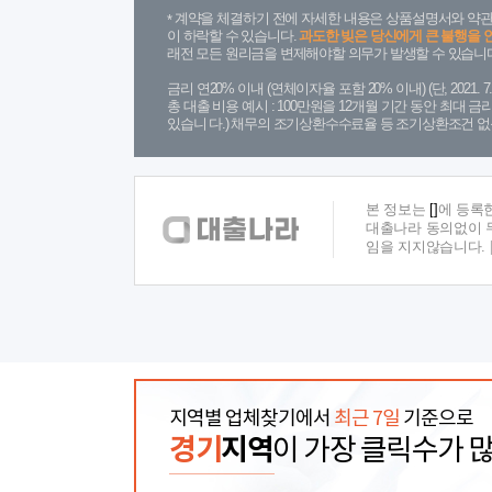
계약을 체결하기 전에 자세한 내용은 상품설명서와 약관
이 하락할 수 있습니다.
과도한 빚은 당신에게 큰 불행을 
래전 모든 원리금을 변제해야할 의무가 발생할 수 있습니다
금리 연20% 이내 (연체이자율 포함 20% 이내) (단, 2021
총 대출 비용 예시 : 100만원을 12개월 기간 동안 최대 
있습니 다.) 채무의 조기상환수수료율 등 조기상환조건 없
본 정보는
[]
에 등록
대출나라 동의없이 무
임을 지지않습니다.
지역별 업체찾기에서
최근 7일
기준으로
경기
지역
이 가장 클릭수가 