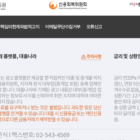
책임의한계와법적고지
이메일무단수집거부
오류신고
개 플랫폼, 대출나라
금리 및 상환
주의사항
는 광고 플랫폼만 제공할 뿐 직접적인 대출 및 중개를 하지
금리 연20% 이
금융위원회, 지자체 정식 대부업(중개업 포함) 등록 업체만
갱신, 연장 되
 합니다. 대출나라에 기재된 광고 내용은 대부(중개업) 업
개수수료 없음,
공하는 정보로서 이를 신뢰하여 취한 조치에 대하여 어떠한
상환기간 : 12
지지 않습니다.
동안 최대 금
료를 요구하거나 받는 것은 불법입니다. 과도한 빚은 당신
총 상환 금액 1
불행을 안겨줄 수 있습니다. 대출 시 신용등급 또는 개인신용
따라 달라질 
락으로 다른 금융거래가 제약받을 수 있습니다.
음.
 l 팩스번호: 02-543-4569