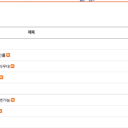
제목
인률
당일입금 수수료x 사업자우대
변가능