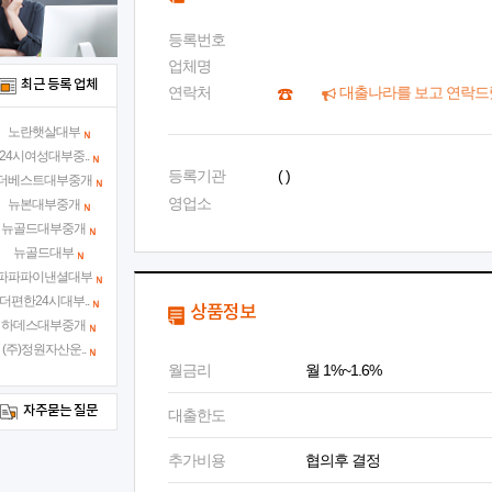
등록번호
업체명
최근 등록 업체
연락처
대출나라를 보고 연락드
노란햇살대부
24시여성대부중..
등록기관
( )
더베스트대부중개
영업소
뉴본대부중개
뉴골드대부중개
뉴골드대부
파파파이낸셜대부
더편한24시대부..
상품정보
하데스대부중개
(주)정원자산운..
월금리
월 1%~1.6%
자주묻는 질문
대출한도
추가비용
협의후 결정