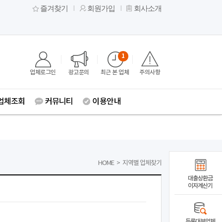
즐겨찾기
회원가입
회사소개
1
업체로그인
광고문의
최근 본 업체
주의사항
업체조회
커뮤니티
이용안내
HOME
>
지역별 업체찾기
대출상환금
이자계산기
등록대부업체