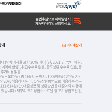
불법추심으로 피해발생시
채무자대리인 신청하세요
안내
이자계산기
내 (연체이자율 포함 20% 이내)(단, 2021. 7. 7부터 체결,
는 계약에 한함), 취급수수료 없음, 중도상환 수수료 없음, 중
 추가비용 없음.
개월 ~ 60개월 / 총 대출 비용 예시 : 100만원을 12개월 기간
리 연20% 적용하여 원리금균등상환방법으로 이용하는 경우
,111,614원 (단, 대출상품 및 상환방법 등 대출계약 내용에
수 있습니다.) 채무의 조기상환수수료율 등 조기상환조건 없