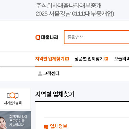
본
주식회사대출나라대부중개
문
2025-서울강남-0111(대부중개업)
바
로
가
기
지역별 업체찾기
상품별 업체찾기
오늘의 
고객센터
지역별 업체찾기
사기번호검색
회원가입 없이
무료로 이용
가능합니다.
업체정보