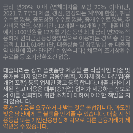
금리 연20% 이내 (연체이자율 포함 20% 이내)(단,
2021. 7. 7부터 체결, 갱신, 연장되는 계약에 한함), 취급
수수료 없음, 중도상환 수수료 없음, 중개수수료 없음, 추
가비용 없음. 상환기간 : 12개월 ~ 60개월 / 총 대출 비용
예시 : 100만원을 12개월 기간 동안 최대 금리 연20% 적
용하여 원리금균등상환방법으로 이용하는 경우 총 상환
금액 1,111,614원 (단, 대출상품 및 상환방법 등 대출계
약 내용에 따라 달라질 수 있습니다.) 채무의 조기상환수
수료율 등 조기상환조건 없음.
대출나라는 광고 플랫폼만 제공할 뿐 직접적인 대출 및
중개를 하지 않으며 금융위원회, 지자체 정식 대부업(중
개업 포함) 등록 업체만 광고 등록 합니다. 대출나라에 기
재된 광고 내용은 대부(중개업) 업체가 제공하는 정보로
서 이를 신뢰하여 취한 조치에 대하여 어떠한 책임을 지
지 않습니다.
중개수수료를 요구하거나 받는 것은 불법입니다. 과도한
빛은 당신에게 큰 불행을 안겨줄 수 있습니다. 대출 시 신
용등급 또는 개인신용평점 하락으로 다른 금융거래가 제
약받을 수 있습니다.