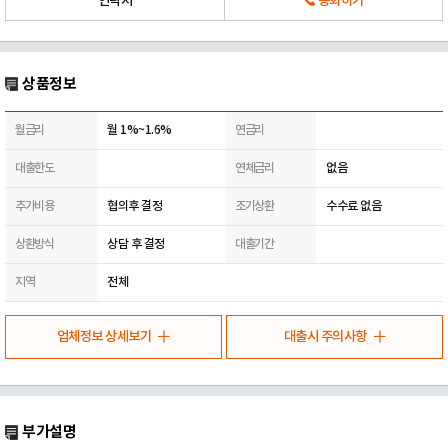
연락처
통화하기
상품정보
월금리
월 1%~1.6%
연금리
대출한도
연체금리
없음
추가비용
협의후 결정
조기상환
수수료 없음
상환방식
상담 후 결정
대출기간
지역
전체
업체정보 상세보기
대출시 주의사항
부가설명