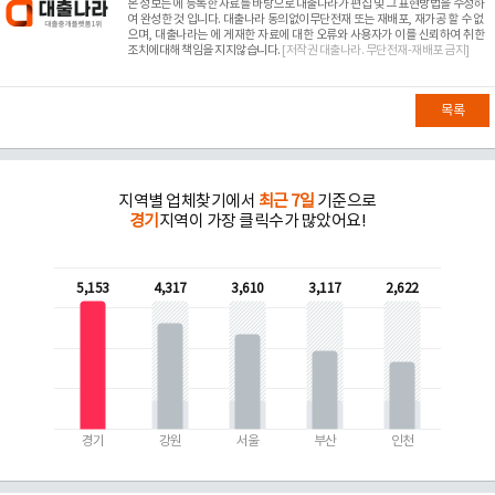
본 정보는
에 등록한 자료를 바탕으로 대출나라가 편집 및 그 표현방법을 수정하
여 완성한 것 입니다. 대출나라 동의없이무단전재 또는 재배포, 재가공 할 수 없
으며, 대출나라는
에 게재한 자료에 대한 오류와 사용자가 이를 신뢰하여 취한
조치에대해 책임을 지지않습니다.
[저작권 대출나라. 무단전재-재배포 금지]
목록
지역별 업체찾기에서
최근 7일
기준으로
경기
지역이 가장 클릭수가 많았어요!
5,153
4,317
3,610
3,117
2,622
경기
강원
서울
부산
인천