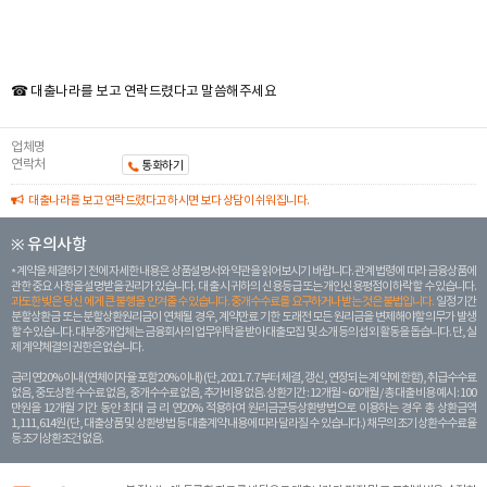
☎ 대출나라를 보고 연락드렸다고 말씀해주세요
업체명
연락처
통화하기
대출나라를 보고 연락드렸다고 하시면 보다 상담이 쉬워집니다.
※ 유의사항
계약을 체결하기 전에 자세한 내용은 상품설명서와 약관을 읽어보시기 바랍니다. 관계 법령에 따라 금융상품에
관한 중요 사항을 설명받을 권리가 있습니다. 대 출 시 귀하의 신용등급 또는 개인신용평점이 하락할 수 있습니다.
과도한 빚은 당신 에게 큰 불행을 안겨줄 수 있습니다. 중개수수료를 요구하거나 받는 것은 불법입니다.
일정 기간
분할상환금 또는 분할상환원리금이 연체될 경우, 계약만료 기한 도래전 모든 원리금을 변제해야할 의무가 발생
할 수 있습니다. 대부중개업체는 금융회사의 업무위탁을 받아 대출모집 및 소개 등의 섭외 활동을 돕습니다. 단, 실
제 계약체결의 권한은 없습니다.
금리 연20% 이내 (연체이자율 포함 20% 이내) (단, 2021. 7. 7부터 체결, 갱신, 연장되는 계 약에 한함), 취급수수료
없음, 중도상환 수수료 없음, 중개수수료 없음, 추가비용 없음. 상환기간 : 12개월 ~ 60개월 / 총 대출 비용 예시 : 100
만원을 12개월 기간 동안 최대 금 리 연20% 적용하여 원리금균등상환방법으로 이용하는 경우 총 상환금액
1,111,614원 (단, 대출상품 및 상환방법 등 대출계약 내용에 따라 달라질 수 있습니다.) 채무의 조기 상환수수료율
등 조기상환조건 없음.