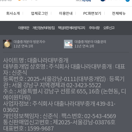
회사소개
업체로그인
이용안내
PC화면보기
전체메뉴
이용약관
개인정보처리방침
책임의한계와법적고지
주의사항
오류신고
대출중개분야 방문자수
대출중개분야 대출문의
11년 연속 1위
11년 연속 1위
사이트명 : 대출나라대부중개
대부중개업 상호명 : 주식회사 대출나라대부중개
대표
자 : 신준식
등록번호 : 2025-서울강남-0111(대부중개업)
등록기
관 : 서울 강남구 지역경제과 02-3423-5522
주소 : 서울특별시 강남구 선릉로 655, 16층 (논현동, 디
에이원타워)
사업자정보 : 주식회사 대출나라대부중개 439-81-
03602
개인정보책임자 : 신준식
팩스번호: 02-543-4569
통신판매업신고번호 : 제2025-서울강남-03876호
대표번호 : 1599-9687