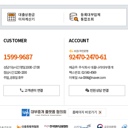
대출상환금
등록대부업체
이자계산기
통합조회
CUSTOMER
ACCOUNT
1599-9687
92470-2470-61
예금주: 주식회사 대출나라대부중개
상담가능시간: 평일
10:00 -17:00
팩스번호: 02-543-4569
점심시간: 12:30 - 13:30
이메일: na-0366@naver.com
주말, 공휴일 휴무
고객센터 연결
민원상담 연결
홈페이지 바로가기