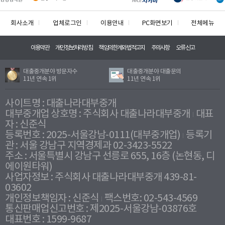
회사소개
업체로그인
이용안내
PC화면보기
전체메뉴
이용약관
개인정보처리방침
책임의한계와법적고지
주의사항
오류신고
대출중개분야 방문자수
대출중개분야 대출문의
11년 연속 1위
11년 연속 1위
사이트명 : 대출나라대부중개
대부중개업 상호명 : 주식회사 대출나라대부중개
대표
자 : 신준식
등록번호 : 2025-서울강남-0111(대부중개업)
등록기
관 : 서울 강남구 지역경제과 02-3423-5522
주소 : 서울특별시 강남구 선릉로 655, 16층 (논현동, 디
에이원타워)
사업자정보 : 주식회사 대출나라대부중개 439-81-
03602
개인정보책임자 : 신준식
팩스번호: 02-543-4569
통신판매업신고번호 : 제2025-서울강남-03876호
대표번호 : 1599-9687