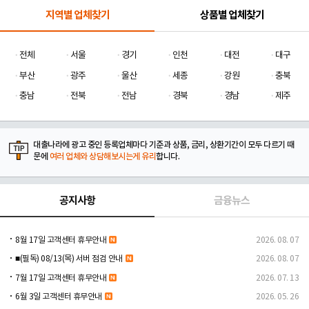
지역별 업체찾기
상품별 업체찾기
전체
서울
경기
인천
대전
대구
부산
광주
울산
세종
강원
충북
충남
전북
전남
경북
경남
제주
대출나라에 광고 중인 등록업체마다 기준과 상품, 금리, 상환기간이 모두 다르기 때
문에
여러 업체와 상담해보시는게 유리
합니다.
공지사항
금융뉴스
8월 17일 고객센터 휴무안내
2026. 08. 07
■(필독) 08/13(목) 서버 점검 안내
2026. 08. 07
7월 17일 고객센터 휴무안내
2026. 07. 13
6월 3일 고객센터 휴무안내
2026. 05. 26