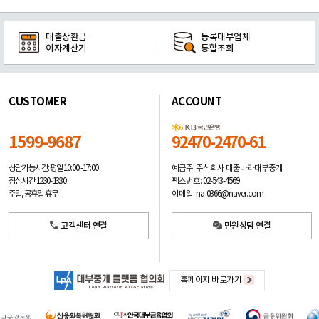
대출상환금
등록대부업체
이자계산기
통합조회
CUSTOMER
ACCOUNT
1599-9687
92470-2470-61
예금주: 주식회사 대출나라대부중개
상담가능시간: 평일
10:00 -17:00
팩스번호: 02-543-4569
점심시간: 12:30 - 13:30
이메일: na-0366@naver.com
주말, 공휴일 휴무
고객센터 연결
민원상담 연결
홈페이지 바로가기