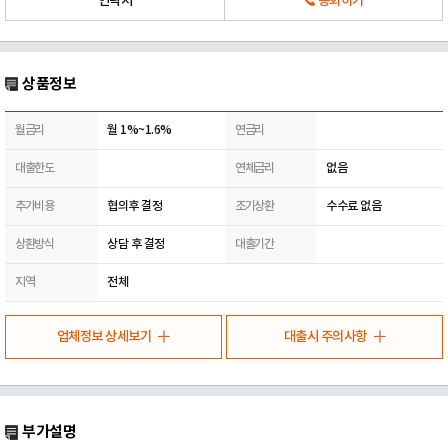
연락처
통화하기
상품정보
월금리
월 1%~1.6%
연금리
대출한도
연체금리
없음
추가비용
협의후 결정
조기상환
수수료 없음
상환방식
상담 후 결정
대출기간
지역
전체
업체정보 상세보기
대출시 주의사항
부가설명