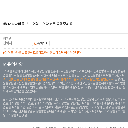
☎ 대출나라를 보고 연락드렸다고 말씀해주세요
업체명
연락처
통화하기
대출나라를 보고 연락드렸다고 하시면 보다 상담이 쉬워집니다.
※ 유의사항
계약을 체결하기 전에 자세한 내용은 상품설명서와 약관을 읽어보시기 바랍니다. 관계 법령에 따라 금융상품에
관한 중요 사항을 설명받을 권리가 있습니다. 대 출 시 귀하의 신용등급 또는 개인신용평점이 하락할 수 있습니다.
과도한 빚은 당신 에게 큰 불행을 안겨줄 수 있습니다. 중개수수료를 요구하거나 받는 것은 불법입니다.
일정 기간
분할상환금 또는 분할상환원리금이 연체될 경우, 계약만료 기한 도래전 모든 원리금을 변제해야할 의무가 발생
할 수 있습니다. 대부중개업체는 금융회사의 업무위탁을 받아 대출모집 및 소개 등의 섭외 활동을 돕습니다. 단, 실
제 계약체결의 권한은 없습니다.
금리 연20% 이내 (연체이자율 포함 20% 이내) (단, 2021. 7. 7부터 체결, 갱신, 연장되는 계 약에 한함), 취급수수료
없음, 중도상환 수수료 없음, 중개수수료 없음, 추가비용 없음. 상환기간 : 12개월 ~ 60개월 / 총 대출 비용 예시 : 100
만원을 12개월 기간 동안 최대 금 리 연20% 적용하여 원리금균등상환방법으로 이용하는 경우 총 상환금액
1,111,614원 (단, 대출상품 및 상환방법 등 대출계약 내용에 따라 달라질 수 있습니다.) 채무의 조기 상환수수료율
등 조기상환조건 없음.