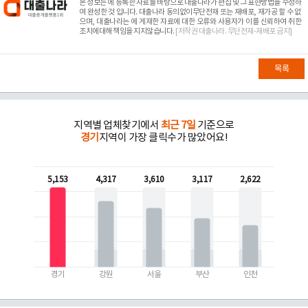
본 정보는
에 등록한 자료를 바탕으로 대출나라가 편집 및 그 표현방법을 수정하
여 완성한 것 입니다. 대출나라 동의없이무단전재 또는 재배포, 재가공 할 수 없
으며, 대출나라는
에 게재한 자료에 대한 오류와 사용자가 이를 신뢰하여 취한
조치에대해 책임을 지지않습니다.
[저작권 대출나라. 무단전재-재배포 금지]
목록
지역별 업체찾기에서
최근 7일
기준으로
경기
지역이 가장 클릭수가 많았어요!
5,153
4,317
3,610
3,117
2,622
경기
강원
서울
부산
인천