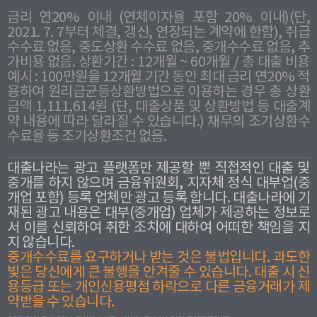
금리 연20% 이내 (연체이자율 포함 20% 이내)(단,
2021. 7. 7부터 체결, 갱신, 연장되는 계약에 한함), 취급
수수료 없음, 중도상환 수수료 없음, 중개수수료 없음, 추
가비용 없음. 상환기간 : 12개월 ~ 60개월 / 총 대출 비용
예시 : 100만원을 12개월 기간 동안 최대 금리 연20% 적
용하여 원리금균등상환방법으로 이용하는 경우 총 상환
금액 1,111,614원 (단, 대출상품 및 상환방법 등 대출계
약 내용에 따라 달라질 수 있습니다.) 채무의 조기상환수
수료율 등 조기상환조건 없음.
대출나라는 광고 플랫폼만 제공할 뿐 직접적인 대출 및
중개를 하지 않으며 금융위원회, 지자체 정식 대부업(중
개업 포함) 등록 업체만 광고 등록 합니다. 대출나라에 기
재된 광고 내용은 대부(중개업) 업체가 제공하는 정보로
서 이를 신뢰하여 취한 조치에 대하여 어떠한 책임을 지
지 않습니다.
중개수수료를 요구하거나 받는 것은 불법입니다. 과도한
빛은 당신에게 큰 불행을 안겨줄 수 있습니다. 대출 시 신
용등급 또는 개인신용평점 하락으로 다른 금융거래가 제
약받을 수 있습니다.