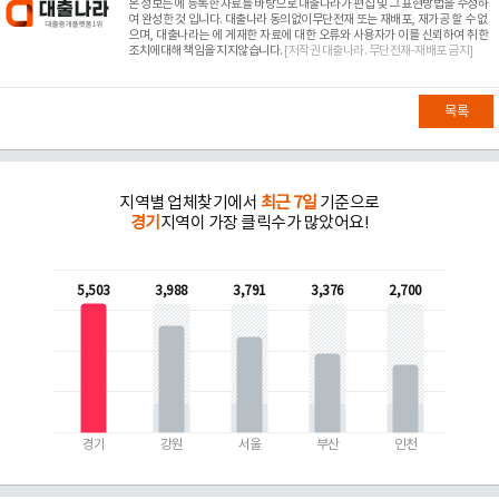
본 정보는
에 등록한 자료를 바탕으로 대출나라가 편집 및 그 표현방법을 수정하
여 완성한 것 입니다. 대출나라 동의없이무단전재 또는 재배포, 재가공 할 수 없
으며, 대출나라는
에 게재한 자료에 대한 오류와 사용자가 이를 신뢰하여 취한
조치에대해 책임을 지지않습니다.
[저작권 대출나라. 무단전재-재배포 금지]
목록
지역별 업체찾기에서
최근 7일
기준으로
경기
지역이 가장 클릭수가 많았어요!
5,503
3,988
3,791
3,376
2,700
경기
강원
서울
부산
인천