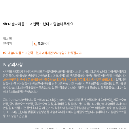
☎ 대출나라를 보고 연락드렸다고 말씀해주세요
업체명
연락처
통화하기
대출나라를 보고 연락드렸다고 하시면 보다 상담이 쉬워집니다.
※ 유의사항
계약을 체결하기 전에 자세한 내용은 상품설명서와 약관을 읽어보시기 바랍니다. 관계 법령에 따라 금융상품에
관한 중요 사항을 설명받을 권리가 있습니다. 대 출 시 귀하의 신용등급 또는 개인신용평점이 하락할 수 있습니다.
과도한 빚은 당신 에게 큰 불행을 안겨줄 수 있습니다. 중개수수료를 요구하거나 받는 것은 불법입니다.
일정 기간
분할상환금 또는 분할상환원리금이 연체될 경우, 계약만료 기한 도래전 모든 원리금을 변제해야할 의무가 발생
할 수 있습니다. 대부중개업체는 금융회사의 업무위탁을 받아 대출모집 및 소개 등의 섭외 활동을 돕습니다. 단, 실
제 계약체결의 권한은 없습니다.
금리 연20% 이내 (연체이자율 포함 20% 이내) (단, 2021. 7. 7부터 체결, 갱신, 연장되는 계 약에 한함), 취급수수료
없음, 중도상환 수수료 없음, 중개수수료 없음, 추가비용 없음. 상환기간 : 12개월 ~ 60개월 / 총 대출 비용 예시 : 100
만원을 12개월 기간 동안 최대 금 리 연20% 적용하여 원리금균등상환방법으로 이용하는 경우 총 상환금액
1,111,614원 (단, 대출상품 및 상환방법 등 대출계약 내용에 따라 달라질 수 있습니다.) 채무의 조기 상환수수료율
등 조기상환조건 없음.