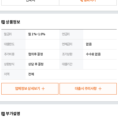
연락처
통화하기
상품정보
월금리
월 1%~1.6%
연금리
대출한도
연체금리
없음
추가비용
협의후 결정
조기상환
수수료 없음
상환방식
상담 후 결정
대출기간
지역
전체
업체정보 상세보기
대출시 주의사항
부가설명