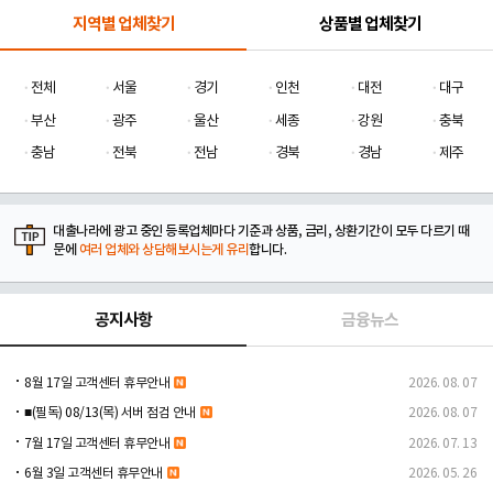
지역별 업체찾기
상품별 업체찾기
전체
서울
경기
인천
대전
대구
부산
광주
울산
세종
강원
충북
충남
전북
전남
경북
경남
제주
대출나라에 광고 중인 등록업체마다 기준과 상품, 금리, 상환기간이 모두 다르기 때
문에
여러 업체와 상담해보시는게 유리
합니다.
공지사항
금융뉴스
8월 17일 고객센터 휴무안내
2026. 08. 07
■(필독) 08/13(목) 서버 점검 안내
2026. 08. 07
7월 17일 고객센터 휴무안내
2026. 07. 13
6월 3일 고객센터 휴무안내
2026. 05. 26