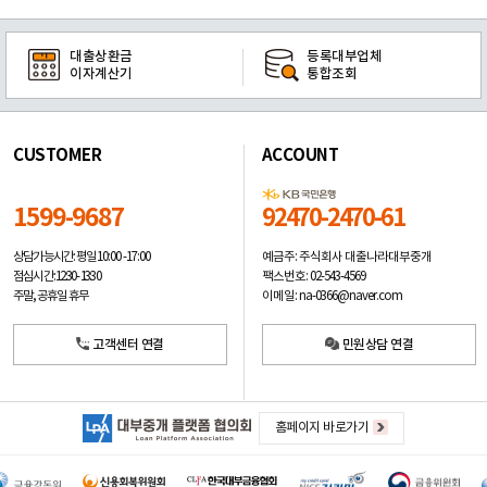
대출상환금
등록대부업체
이자계산기
통합조회
CUSTOMER
ACCOUNT
1599-9687
92470-2470-61
예금주: 주식회사 대출나라대부중개
상담가능시간: 평일
10:00 -17:00
팩스번호: 02-543-4569
점심시간: 12:30 - 13:30
이메일: na-0366@naver.com
주말, 공휴일 휴무
고객센터 연결
민원상담 연결
홈페이지 바로가기