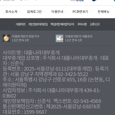
회사소개
업체로그인
이용안내
PC화면보기
전체메뉴
이용약관
개인정보처리방침
책임의한계와법적고지
주의사항
오류신고
대출중개분야 방문자수
대출중개분야 대출문의
11년 연속 1위
11년 연속 1위
사이트명 : 대출나라대부중개
대부중개업 상호명 : 주식회사 대출나라대부중개
대표
자 : 신준식
등록번호 : 2025-서울강남-0111(대부중개업)
등록기
관 : 서울 강남구 지역경제과 02-3423-5522
주소 : 서울특별시 강남구 선릉로 655, 16층 (논현동, 디
에이원타워)
사업자정보 : 주식회사 대출나라대부중개 439-81-
03602
개인정보책임자 : 신준식
팩스번호: 02-543-4569
통신판매업신고번호 : 제2025-서울강남-03876호
대표번호 : 1599-9687