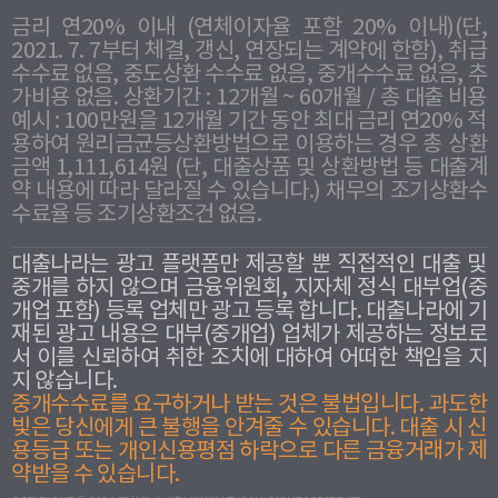
금리 연20% 이내 (연체이자율 포함 20% 이내)(단,
2021. 7. 7부터 체결, 갱신, 연장되는 계약에 한함), 취급
수수료 없음, 중도상환 수수료 없음, 중개수수료 없음, 추
가비용 없음. 상환기간 : 12개월 ~ 60개월 / 총 대출 비용
예시 : 100만원을 12개월 기간 동안 최대 금리 연20% 적
용하여 원리금균등상환방법으로 이용하는 경우 총 상환
금액 1,111,614원 (단, 대출상품 및 상환방법 등 대출계
약 내용에 따라 달라질 수 있습니다.) 채무의 조기상환수
수료율 등 조기상환조건 없음.
대출나라는 광고 플랫폼만 제공할 뿐 직접적인 대출 및
중개를 하지 않으며 금융위원회, 지자체 정식 대부업(중
개업 포함) 등록 업체만 광고 등록 합니다. 대출나라에 기
재된 광고 내용은 대부(중개업) 업체가 제공하는 정보로
서 이를 신뢰하여 취한 조치에 대하여 어떠한 책임을 지
지 않습니다.
중개수수료를 요구하거나 받는 것은 불법입니다. 과도한
빛은 당신에게 큰 불행을 안겨줄 수 있습니다. 대출 시 신
용등급 또는 개인신용평점 하락으로 다른 금융거래가 제
약받을 수 있습니다.