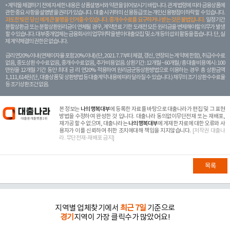
계약을 체결하기 전에 자세한 내용은 상품설명서와 약관을 읽어보시기 바랍니다. 관계 법령에 따라 금융상품에
관한 중요 사항을 설명받을 권리가 있습니다. 대 출 시 귀하의 신용등급 또는 개인신용평점이 하락할 수 있습니다.
과도한 빚은 당신 에게 큰 불행을 안겨줄 수 있습니다. 중개수수료를 요구하거나 받는 것은 불법입니다.
일정 기간
분할상환금 또는 분할상환원리금이 연체될 경우, 계약만료 기한 도래전 모든 원리금을 변제해야할 의무가 발생
할 수 있습니다. 대부중개업체는 금융회사의 업무위탁을 받아 대출모집 및 소개 등의 섭외 활동을 돕습니다. 단, 실
제 계약체결의 권한은 없습니다.
금리 연20% 이내 (연체이자율 포함 20% 이내) (단, 2021. 7. 7부터 체결, 갱신, 연장되는 계 약에 한함), 취급수수료
없음, 중도상환 수수료 없음, 중개수수료 없음, 추가비용 없음. 상환기간 : 12개월 ~ 60개월 / 총 대출 비용 예시 : 100
만원을 12개월 기간 동안 최대 금 리 연20% 적용하여 원리금균등상환방법으로 이용하는 경우 총 상환금액
1,111,614원 (단, 대출상품 및 상환방법 등 대출계약 내용에 따라 달라질 수 있습니다.) 채무의 조기 상환수수료율
등 조기상환조건 없음.
본 정보는
나의행복대부
에 등록한 자료를 바탕으로 대출나라가 편집 및 그 표현
방법을 수정하여 완성한 것 입니다. 대출나라 동의없이무단전재 또는 재배포,
재가공 할 수 없으며, 대출나라는
나의행복대부
에 게재한 자료에 대한 오류와 사
용자가 이를 신뢰하여 취한 조치에대해 책임을 지지않습니다.
[저작권 대출나
라. 무단전재-재배포 금지]
목록
지역별 업체찾기에서
최근 7일
기준으로
경기
지역이 가장 클릭수가 많았어요!