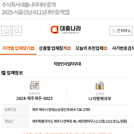
주식회사대출나라대부중개
2025-서울강남-0111(대부중개업)
전체메뉴
지역별 업체찾기
상품별 업체찾기
오늘의 추천업체
사기번호검
직장인 사업자 우대
업체정보
등록번호
업체명
2024-제주제주-0023
나의행복대부
등록기관
제주 제주시 경제소상공인과 064-728-2795
영업소
제주특별자치도 제주시 연북로 45, 메르헨하우스2 12층 1211호 (노형동)