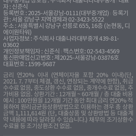
대부중개업 상호명 : 주식회사 대출나라대부중개
대표
자 : 신준식
등록번호 : 2025-서울강남-0111(대부중개업)
등록기
관 : 서울 강남구 지역경제과 02-3423-5522
주소 : 서울특별시 강남구 선릉로 655, 16층 (논현동, 디
에이원타워)
사업자정보 : 주식회사 대출나라대부중개 439-81-
03602
개인정보책임자 : 신준식
팩스번호: 02-543-4569
통신판매업신고번호 : 제2025-서울강남-03876호
대표번호 : 1599-9687
금리 연20% 이내 (연체이자율 포함 20% 이내)(단,
2021. 7. 7부터 체결, 갱신, 연장되는 계약에 한함), 취급
수수료 없음, 중도상환 수수료 없음, 중개수수료 없음, 추
가비용 없음. 상환기간 : 12개월 ~ 60개월 / 총 대출 비용
예시 : 100만원을 12개월 기간 동안 최대 금리 연20% 적
용하여 원리금균등상환방법으로 이용하는 경우 총 상환
금액 1,111,614원 (단, 대출상품 및 상환방법 등 대출계
약 내용에 따라 달라질 수 있습니다.) 채무의 조기상환수
수료율 등 조기상환조건 없음.