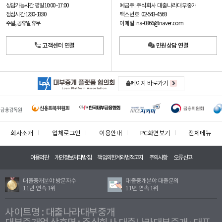
예금주: 주식회사 대출나라대부중개
상담가능시간: 평일
10:00 -17:00
팩스번호: 02-543-4569
점심시간: 12:30 - 13:30
이메일: na-0366@naver.com
주말, 공휴일 휴무
고객센터 연결
민원상담 연결
홈페이지 바로가기
회사소개
업체로그인
이용안내
PC화면보기
전체메뉴
이용약관
개인정보처리방침
책임의한계와법적고지
주의사항
오류신고
대출중개분야 방문자수
대출중개분야 대출문의
11년 연속 1위
11년 연속 1위
사이트명 : 대출나라대부중개