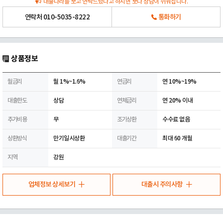
대출나라를 보고 연락드렸다고 하시면 보다 상담이 쉬워집니다.
연락처
010-5035-8222
통화하기
상품정보
월금리
월 1%~1.6%
연금리
연 10%~19%
대출한도
상담
연체금리
연 20% 이내
추가비용
무
조기상환
수수료 없음
상환방식
만기일시상환
대출기간
최대 60 개월
지역
강원
업체정보 상세보기
대출시 주의사항