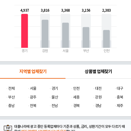
4,937
3,816
3,368
3,156
2,383
경기
강원
서울
부산
인천
지역별 업체찾기
상품별 업체찾기
전체
서울
경기
인천
대전
대구
부산
광주
울산
세종
강원
충북
충남
전북
전남
경북
경남
제주
대출나라에 광고 중인 등록업체마다 기준과 상품, 금리, 상환기간이 모두 다르기 때