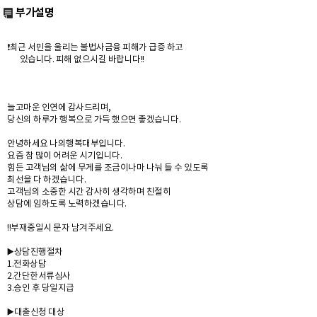
부가설명
❗️최근 서민을 울리는 불법사금융 피해가 급증 하고
있습니다. 피해 없으시길 바랍니다!!
늘고마운 인연에 감사드리며,
당신의 하루가 행복으로 가득 했으면 좋겠습니다.
안녕하세요 나의행복대부입니다.
요즘 참 많이 어려운 시기입니다.
힘든 고객님의 삶에 무게를 조금이나마 나눠 들 수 있도록
최선을 다 하겠습니다.
고객님의 소중한 시간 감사히 생각하며 친절히
상담에 임하도록 노력하겠습니다.
!!부재중일시 문자 남겨주세요.
▶️상담진행절차
1.전화상담
2.간단한서류심사
3.승인 후 당일지급
▶️대출신청 대상