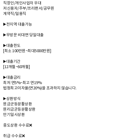
직장인/개인사업자 우대
저신용자/주부/프리랜서/공무원
계약직/일용직
▶️전지역 대출가능
▶️무방문 비대면 당일대출
▶️대출한도
[최소 100만원~최대5000만원]
▶️대출기간
[12개월~60개월]
▶️대출금리
최저 연5%~최고 연19%
법정최고이자율(연20%)을 초과하지 않습니다.
▶️상환방식
원금균등분활상환
원리금균등분활상환
만기일시상환
중도상환 수수료❌️
취급 수수료❌️