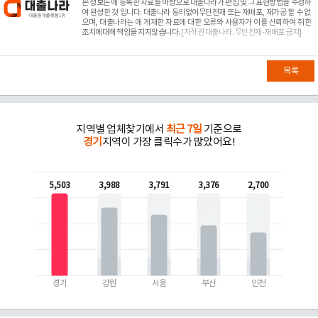
본 정보는
에 등록한 자료를 바탕으로 대출나라가 편집 및 그 표현방법을 수정하
여 완성한 것 입니다. 대출나라 동의없이무단전재 또는 재배포, 재가공 할 수 없
으며, 대출나라는
에 게재한 자료에 대한 오류와 사용자가 이를 신뢰하여 취한
조치에대해 책임을 지지않습니다.
[저작권 대출나라. 무단전재-재배포 금지]
목록
지역별 업체찾기에서
최근 7일
기준으로
경기
지역이 가장 클릭수가 많았어요!
5,503
3,988
3,791
3,376
2,700
경기
강원
서울
부산
인천