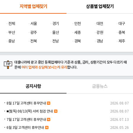
지역별 업체찾기
상품별 업체찾기
전체
서울
경기
인천
대전
대구
부산
광주
울산
세종
강원
충북
충남
전북
전남
경북
경남
제주
대출나라에 광고 중인 등록업체마다 기준과 상품, 금리, 상환기간이 모두 다르기 때
문에
여러 업체와 상담해보시는게 유리
합니다.
공지사항
금융뉴스
8월 17일 고객센터 휴무안내
2026. 08. 07
■(필독) 08/13(목) 서버 점검 안내
2026. 08. 07
7월 17일 고객센터 휴무안내
2026. 07. 13
6월 3일 고객센터 휴무안내
2026. 05. 26