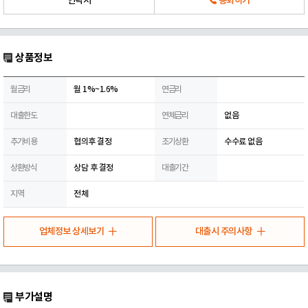
연락처
통화하기
상품정보
월금리
월 1%~1.6%
연금리
대출한도
연체금리
없음
추가비용
협의후 결정
조기상환
수수료 없음
상환방식
상담 후 결정
대출기간
지역
전체
업체정보 상세보기
대출시 주의사항
부가설명