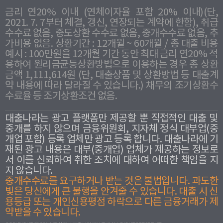
금리 연20% 이내 (연체이자율 포함 20% 이내)(단,
2021. 7. 7부터 체결, 갱신, 연장되는 계약에 한함), 취급
수수료 없음, 중도상환 수수료 없음, 중개수수료 없음, 추
가비용 없음. 상환기간 : 12개월 ~ 60개월 / 총 대출 비용
예시 : 100만원을 12개월 기간 동안 최대 금리 연20% 적
용하여 원리금균등상환방법으로 이용하는 경우 총 상환
금액 1,111,614원 (단, 대출상품 및 상환방법 등 대출계
약 내용에 따라 달라질 수 있습니다.) 채무의 조기상환수
수료율 등 조기상환조건 없음.
대출나라는 광고 플랫폼만 제공할 뿐 직접적인 대출 및
중개를 하지 않으며 금융위원회, 지자체 정식 대부업(중
개업 포함) 등록 업체만 광고 등록 합니다. 대출나라에 기
재된 광고 내용은 대부(중개업) 업체가 제공하는 정보로
서 이를 신뢰하여 취한 조치에 대하여 어떠한 책임을 지
지 않습니다.
중개수수료를 요구하거나 받는 것은 불법입니다. 과도한
빛은 당신에게 큰 불행을 안겨줄 수 있습니다. 대출 시 신
용등급 또는 개인신용평점 하락으로 다른 금융거래가 제
약받을 수 있습니다.