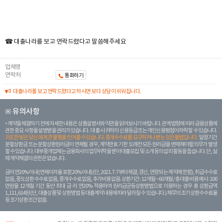
☎ 대출나라를 보고 연락드렸다고 말씀해주세요
업체명
연락처
통화하기
대출나라를 보고 연락드렸다고 하시면 보다 상담이 쉬워집니다.
※ 유의사항
계약을 체결하기 전에 자세한 내용은 상품설명서와 약관을 읽어보시기 바랍니다. 관계 법령에 따라 금융상품에
관한 중요 사항을 설명받을 권리가 있습니다. 대 출 시 귀하의 신용등급 또는 개인신용평점이 하락할 수 있습니다.
과도한 빚은 당신 에게 큰 불행을 안겨줄 수 있습니다. 중개수수료를 요구하거나 받는 것은 불법입니다.
일정 기간
분할상환금 또는 분할상환원리금이 연체될 경우, 계약만료 기한 도래전 모든 원리금을 변제해야할 의무가 발생
할 수 있습니다. 대부중개업체는 금융회사의 업무위탁을 받아 대출모집 및 소개 등의 섭외 활동을 돕습니다. 단, 실
제 계약체결의 권한은 없습니다.
금리 연20% 이내 (연체이자율 포함 20% 이내) (단, 2021. 7. 7부터 체결, 갱신, 연장되는 계 약에 한함), 취급수수료
없음, 중도상환 수수료 없음, 중개수수료 없음, 추가비용 없음. 상환기간 : 12개월 ~ 60개월 / 총 대출 비용 예시 : 100
만원을 12개월 기간 동안 최대 금 리 연20% 적용하여 원리금균등상환방법으로 이용하는 경우 총 상환금액
1,111,614원 (단, 대출상품 및 상환방법 등 대출계약 내용에 따라 달라질 수 있습니다.) 채무의 조기 상환수수료율
등 조기상환조건 없음.