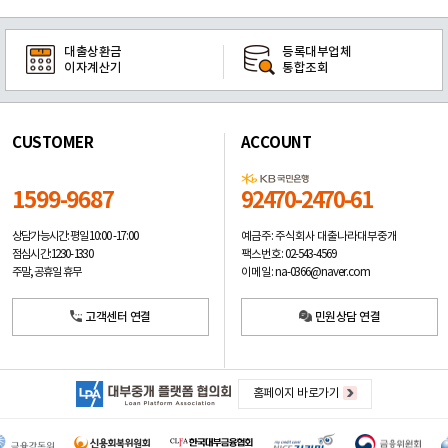
대출상환금
등록대부업체
이자계산기
통합조회
CUSTOMER
ACCOUNT
1599-9687
92470-2470-61
예금주: 주식회사 대출나라대부중개
상담가능시간: 평일
10:00 -17:00
팩스번호: 02-543-4569
점심시간: 12:30 - 13:30
이메일: na-0366@naver.com
주말, 공휴일 휴무
고객센터 연결
민원상담 연결
홈페이지 바로가기