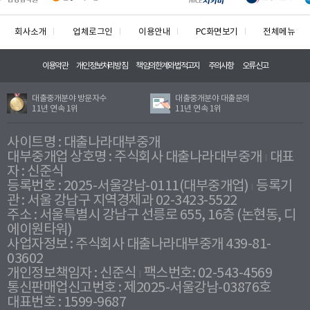
회사소개
업체로그인
이용안내
PC화면보기
전체메뉴
이용약관
개인정보처리방침
책임의한계와법적고지
주의사항
오류신고
대출중개분야 방문자수
대출중개분야 대출문의
11년 연속 1위
11년 연속 1위
사이트명 : 대출나라대부중개
대부중개업 상호명 : 주식회사 대출나라대부중개
대표
자 : 신준식
등록번호 : 2025-서울강남-0111(대부중개업)
등록기
관 : 서울 강남구 지역경제과 02-3423-5522
주소 : 서울특별시 강남구 선릉로 655, 16층 (논현동, 디
에이원타워)
사업자정보 : 주식회사 대출나라대부중개 439-81-
03602
개인정보책임자 : 신준식
팩스번호: 02-543-4569
통신판매업신고번호 : 제2025-서울강남-03876호
대표번호 : 1599-9687