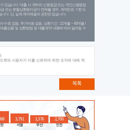
가 있습니다. 대출 시 귀하의 신용등급 또는 개인신용평점
금 또는 분할상환원리금이 연체될 경우, 계약만료 기한 도
니다. 단, 실제 계약체결의 권한은 없습니다.
수수료 없음, 추가비용 없음. 상환기간 : 12개월 ~ 60개월 /
(단, 대출상품 및 상환방법 등 대출계약 내용에 따라 달라질 수
.
 오류와 사용자가 이를 신뢰하여 취한 조치에 대해 책
목록
988
3,791
3,376
2,700
원
서울
부산
인천