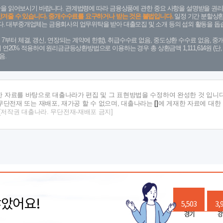
을 읽어보시기 바랍니다. 관계법령에 따라 금융상품에 관한 중요 사항을 설명받을 권리
안겨줄 수 있습니다. 중개수수료를 요구하거나 받는 것은 불법입니다.
일정 기간 분할상환
. 대부중개업체는 금융회사의 업무위탁을 받아 대출모집 및 소개 등의 섭외 활동을 돕습
. 7. 7부터 체결, 갱신, 연장되는 계약에 한함), 취급수수료 없음, 중도상환 수수료 없음, 중개
금리 연20% 적용하여 원리금균등상환방법으로 이용하는 경우 총 상환금액 1,111,614원 
음.
한 자료를 바탕으로 대출나라가 편집 및 그 표현방법을 수정하여 완성한 것 입니다
단전재 또는 재배포, 재가공 할 수 없으며, 대출나라는
[]
에 게재한 자료에 대한
[저작권 대출나라. 무단전재-재배포 금지]
많았어요!
5,503
3,
경기
강