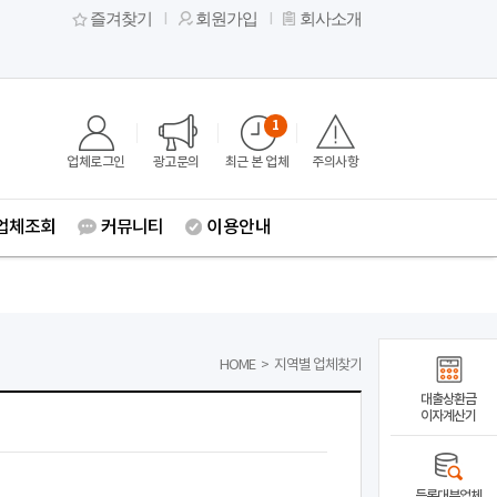
즐겨찾기
회원가입
회사소개
1
업체로그인
광고문의
최근 본 업체
주의사항
업체조회
커뮤니티
이용안내
HOME
>
지역별 업체찾기
대출상환금
이자계산기
등록대부업체