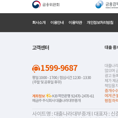
회사소개
이용안내
이용약관
개인정보처리방침
고객센터
대출 중
1599-9687
대출나라
않으며 
광고 등록
평일 10:00 - 17:00 / 점심시간 12:30 - 13:30
체가 제
(주말 및 공휴일 휴무)
책임을 
중개수수
에게 큰 
계좌정보
92470-2470-61
예금주 주식회사 대출나라대부중개
평점 하
사이트명 : 대출나라대부중개 l 대표자 : 신준식