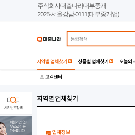
본
주식회사대출나라대부중개
문
2025-서울강남-0111(대부중개업)
바
로
가
기
지역별 업체찾기
상품별 업체찾기
오늘의 
고객센터
지역별 업체찾기
사기번호검색
회원가입 없이
무료로 이용
가능합니다.
업체정보