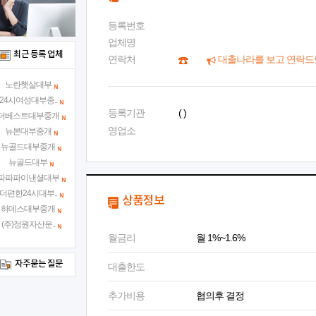
등록번호
업체명
최근 등록 업체
연락처
대출나라를 보고 연락드
노란햇살대부
24시여성대부중..
등록기관
( )
더베스트대부중개
영업소
뉴본대부중개
뉴골드대부중개
뉴골드대부
파파파이낸셜대부
더편한24시대부..
상품정보
하데스대부중개
(주)정원자산운..
월금리
월 1%~1.6%
자주묻는 질문
대출한도
추가비용
협의후 결정