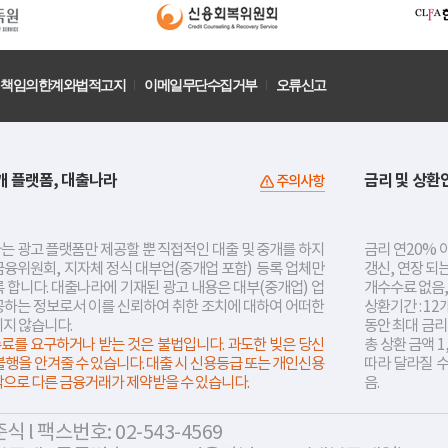
책임의한계와법적고지
이메일무단수집거부
오류신고
개 플랫폼, 대출나라
금리 및 상환
주의사항
는 광고 플랫폼만 제공할 뿐 직접적인 대출 및 중개를 하지
금리 연20% 이
금융위원회, 지자체 정식 대부업(중개업 포함) 등록 업체만
갱신, 연장 되
 합니다. 대출나라에 기재된 광고 내용은 대부(중개업) 업
개수수료 없음,
공하는 정보로서 이를 신뢰하여 취한 조치에 대하여 어떠한
상환기간 : 12
지지 않습니다.
동안 최대 금
료를 요구하거나 받는 것은 불법입니다. 과도한 빚은 당신
총 상환 금액 1
불행을 안겨줄 수 있습니다. 대출 시 신용등급 또는 개인신용
따라 달라질 
락으로 다른 금융거래가 제약받을 수 있습니다.
음.
 l 팩스번호: 02-543-4569