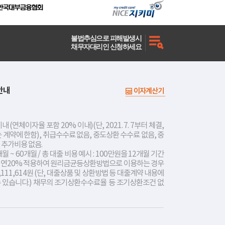
불법추심으로 피해발생시
채무자대리인 신청하세요
안내
이자계산기
내 (연체이자율 포함 20% 이내)(단, 2021. 7. 7부터 체결,
는 계약에 한함), 취급수수료 없음, 중도상환 수수료 없음, 중
 추가비용 없음.
개월 ~ 60개월 / 총 대출 비용 예시 : 100만원을 12개월 기간
리 연20% 적용하여 원리금균등상환방법으로 이용하는 경우
,111,614원 (단, 대출상품 및 상환방법 등 대출계약 내용에
수 있습니다.) 채무의 조기상환수수료율 등 조기상환조건 없