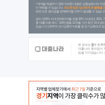
계약을 체결하기 전에 자세한 내용은 상품설명서와 약관
이 하락할 수 있습니다.
과도한 빚은 당신에게 큰 불행을 
래전 모든 원리금을 변제해야할 의무가 발생할 수 있습니다
금리 연20% 이내 (연체이자율 포함 20% 이내) (단, 2021
총 대출 비용 예시 : 100만원을 12개월 기간 동안 최대 
있습니 다.) 채무의 조기상환수수료율 등 조기상환조건 없
본 정보는
[]
에 등록
대출나라 동의없이 무
임을 지지않습니다.
지역별 업체찾기에서
최근 7일
기준으로
경기
지역
이 가장 클릭수가 