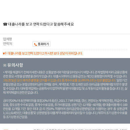
☎ 대출나라를 보고 연락드렸다고 말씀해주세요
업체명
연락처
통화하기
대출나라를 보고 연락드렸다고 하시면 보다 상담이 쉬워집니다.
※ 유의사항
계약을 체결하기 전에 자세한 내용은 상품설명서와 약관을 읽어보시기 바랍니다. 관계 법령에 따라 금융상품에
관한 중요 사항을 설명받을 권리가 있습니다. 대 출 시 귀하의 신용등급 또는 개인신용평점이 하락할 수 있습니다.
과도한 빚은 당신 에게 큰 불행을 안겨줄 수 있습니다. 중개수수료를 요구하거나 받는 것은 불법입니다.
일정 기간
분할상환금 또는 분할상환원리금이 연체될 경우, 계약만료 기한 도래전 모든 원리금을 변제해야할 의무가 발생
할 수 있습니다. 대부중개업체는 금융회사의 업무위탁을 받아 대출모집 및 소개 등의 섭외 활동을 돕습니다. 단, 실
제 계약체결의 권한은 없습니다.
금리 연20% 이내 (연체이자율 포함 20% 이내) (단, 2021. 7. 7부터 체결, 갱신, 연장되는 계 약에 한함), 취급수수료
없음, 중도상환 수수료 없음, 중개수수료 없음, 추가비용 없음. 상환기간 : 12개월 ~ 60개월 / 총 대출 비용 예시 : 100
만원을 12개월 기간 동안 최대 금 리 연20% 적용하여 원리금균등상환방법으로 이용하는 경우 총 상환금액
1,111,614원 (단, 대출상품 및 상환방법 등 대출계약 내용에 따라 달라질 수 있습니다.) 채무의 조기 상환수수료율
등 조기상환조건 없음.