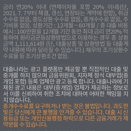
금리 연20% 이내 (연체이자율 포함 20% 이내)(단,
2021. 7. 7부터 체결, 갱신, 연장되는 계약에 한함), 취급
수수료 없음, 중도상환 수수료 없음, 중개수수료 없음, 추
가비용 없음. 상환기간 : 12개월 ~ 60개월 / 총 대출 비용
예시 : 100만원을 12개월 기간 동안 최대 금리 연20% 적
용하여 원리금균등상환방법으로 이용하는 경우 총 상환
금액 1,111,614원 (단, 대출상품 및 상환방법 등 대출계
약 내용에 따라 달라질 수 있습니다.) 채무의 조기상환수
수료율 등 조기상환조건 없음.
대출나라는 광고 플랫폼만 제공할 뿐 직접적인 대출 및
중개를 하지 않으며 금융위원회, 지자체 정식 대부업(중
개업 포함) 등록 업체만 광고 등록 합니다. 대출나라에 기
재된 광고 내용은 대부(중개업) 업체가 제공하는 정보로
서 이를 신뢰하여 취한 조치에 대하여 어떠한 책임을 지
지 않습니다.
중개수수료를 요구하거나 받는 것은 불법입니다. 과도한
빛은 당신에게 큰 불행을 안겨줄 수 있습니다. 대출 시 신
용등급 또는 개인신용평점 하락으로 다른 금융거래가 제
약받을 수 있습니다.