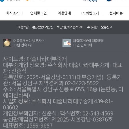
회사소개
업체로그인
이용안내
PC화면보기
전체메뉴
이용약관
개인정보처리방침
책임의한계와법적고지
주의사항
오류신고
대출중개분야 방문자수
대출중개분야 대출문의
11년 연속 1위
11년 연속 1위
사이트명 : 대출나라대부중개
대부중개업 상호명 : 주식회사 대출나라대부중개
대표
자 : 신준식
등록번호 : 2025-서울강남-0111(대부중개업)
등록기
관 : 서울 강남구 지역경제과 02-3423-5522
주소 : 서울특별시 강남구 선릉로 655, 16층 (논현동, 디
에이원타워)
사업자정보 : 주식회사 대출나라대부중개 439-81-
03602
개인정보책임자 : 신준식
팩스번호: 02-543-4569
통신판매업신고번호 : 제2025-서울강남-03876호
대표번호 : 1599-9687