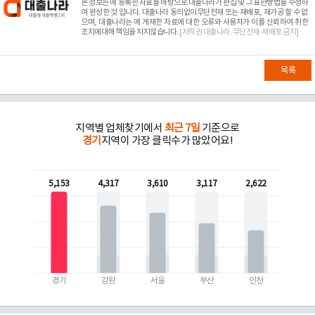
본 정보는
에 등록한 자료를 바탕으로 대출나라가 편집 및 그 표현방법을 수정하
여 완성한 것 입니다. 대출나라 동의없이무단전재 또는 재배포, 재가공 할 수 없
으며, 대출나라는
에 게재한 자료에 대한 오류와 사용자가 이를 신뢰하여 취한
조치에대해 책임을 지지않습니다.
[저작권 대출나라. 무단전재-재배포 금지]
목록
지역별 업체찾기에서
최근 7일
기준으로
경기
지역이 가장 클릭수가 많았어요!
5,153
4,317
3,610
3,117
2,622
경기
강원
서울
부산
인천