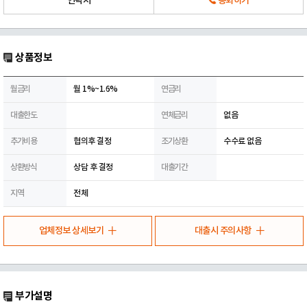
연락처
통화하기
상품정보
월금리
월 1%~1.6%
연금리
대출한도
연체금리
없음
추가비용
협의후 결정
조기상환
수수료 없음
상환방식
상담 후 결정
대출기간
지역
전체
업체정보 상세보기
대출시 주의사항
부가설명