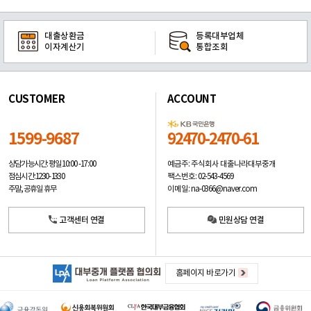
대출상환금
등록대부업체
이자계산기
통합조회
CUSTOMER
ACCOUNT
1599-9687
92470-2470-61
예금주: 주식회사 대출나라대부중개
상담가능시간: 평일
10:00 -17:00
팩스번호: 02-543-4569
점심시간: 12:30 - 13:30
이메일: na-0366@naver.com
주말, 공휴일 휴무
고객센터 연결
민원상담 연결
홈페이지 바로가기