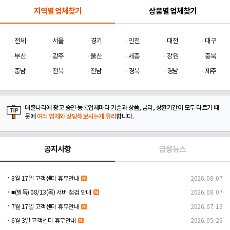
지역별 업체찾기
상품별 업체찾기
전체
서울
경기
인천
대전
대구
부산
광주
울산
세종
강원
충북
충남
전북
전남
경북
경남
제주
대출나라에 광고 중인 등록업체마다 기준과 상품, 금리, 상환기간이 모두 다르기 때
문에
여러 업체와 상담해보시는게 유리
합니다.
공지사항
금융뉴스
8월 17일 고객센터 휴무안내
2026. 08. 07
■(필독) 08/13(목) 서버 점검 안내
2026. 08. 07
7월 17일 고객센터 휴무안내
2026. 07. 13
6월 3일 고객센터 휴무안내
2026. 05. 26