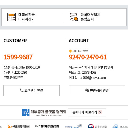
대출상환금
등록대부업체
이자계산기
통합조회
CUSTOMER
ACCOUNT
1599-9687
92470-2470-61
예금주: 주식회사 대출나라대부중개
상담가능시간: 평일
10:00 -17:00
팩스번호: 02-543-4569
점심시간: 12:30 - 13:30
이메일: na-0366@naver.com
주말, 공휴일 휴무
고객센터 연결
민원상담 연결
홈페이지 바로가기