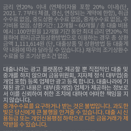
금리 연20% 이내 (연체이자율 포함 20% 이내)(단,
2021. 7. 7부터 체결, 갱신, 연장되는 계약에 한함), 취급
수수료 없음, 중도상환 수수료 없음, 중개수수료 없음, 추
가비용 없음. 상환기간 : 12개월 ~ 60개월 / 총 대출 비용
예시 : 100만원을 12개월 기간 동안 최대 금리 연20% 적
용하여 원리금균등상환방법으로 이용하는 경우 총 상환
금액 1,111,614원 (단, 대출상품 및 상환방법 등 대출계
약 내용에 따라 달라질 수 있습니다.) 채무의 조기상환수
수료율 등 조기상환조건 없음.
대출나라는 광고 플랫폼만 제공할 뿐 직접적인 대출 및
중개를 하지 않으며 금융위원회, 지자체 정식 대부업(중
개업 포함) 등록 업체만 광고 등록 합니다. 대출나라에 기
재된 광고 내용은 대부(중개업) 업체가 제공하는 정보로
서 이를 신뢰하여 취한 조치에 대하여 어떠한 책임을 지
지 않습니다.
중개수수료를 요구하거나 받는 것은 불법입니다. 과도한
빛은 당신에게 큰 불행을 안겨줄 수 있습니다. 대출 시 신
용등급 또는 개인신용평점 하락으로 다른 금융거래가 제
약받을 수 있습니다.