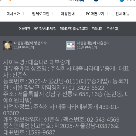
회사소개
업체로그인
이용안내
PC화면보기
전체메뉴
이용약관
개인정보처리방침
책임의한계와법적고지
주의사항
오류신고
대출중개분야 방문자수
대출중개분야 대출문의
11년 연속 1위
11년 연속 1위
사이트명 : 대출나라대부중개
대부중개업 상호명 : 주식회사 대출나라대부중개
대표
자 : 신준식
등록번호 : 2025-서울강남-0111(대부중개업)
등록기
관 : 서울 강남구 지역경제과 02-3423-5522
주소 : 서울특별시 강남구 선릉로 655, 16층 (논현동, 디
에이원타워)
사업자정보 : 주식회사 대출나라대부중개 439-81-
03602
개인정보책임자 : 신준식
팩스번호: 02-543-4569
통신판매업신고번호 : 제2025-서울강남-03876호
대표번호 : 1599-9687