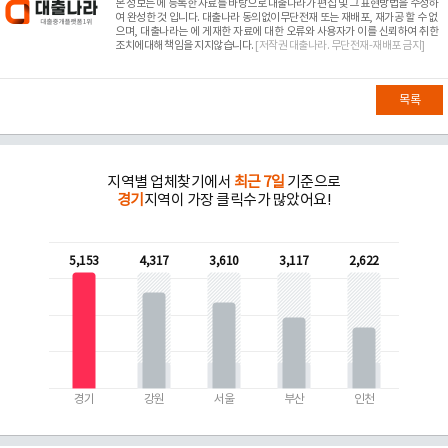
본 정보는
에 등록한 자료를 바탕으로 대출나라가 편집 및 그 표현방법을 수정하
여 완성한 것 입니다. 대출나라 동의없이무단전재 또는 재배포, 재가공 할 수 없
으며, 대출나라는
에 게재한 자료에 대한 오류와 사용자가 이를 신뢰하여 취한
조치에대해 책임을 지지않습니다.
[저작권 대출나라. 무단전재-재배포 금지]
목록
지역별 업체찾기에서
최근 7일
기준으로
경기
지역이 가장 클릭수가 많았어요!
5,153
4,317
3,610
3,117
2,622
경기
강원
서울
부산
인천