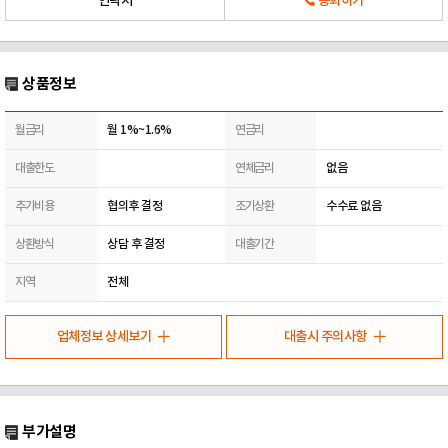
연락처
통화하기
상품정보
월금리
월 1%~1.6%
연금리
대출한도
연체금리
없음
추가비용
협의후 결정
조기상환
수수료 없음
상환방식
상담 후 결정
대출기간
지역
전체
업체정보 상세보기
대출시 주의사항
부가설명