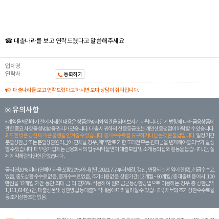
☎ 대출나라를 보고 연락드렸다고 말씀해주세요
업체명
연락처
통화하기
대출나라를 보고 연락드렸다고 하시면 보다 상담이 쉬워집니다.
※ 유의사항
계약을 체결하기 전에 자세한 내용은 상품설명서와 약관을 읽어보시기 바랍니다. 관계 법령에 따라 금융상품에
관한 중요 사항을 설명받을 권리가 있습니다. 대 출 시 귀하의 신용등급 또는 개인신용평점이 하락할 수 있습니다.
과도한 빚은 당신 에게 큰 불행을 안겨줄 수 있습니다. 중개수수료를 요구하거나 받는 것은 불법입니다.
일정 기간
분할상환금 또는 분할상환원리금이 연체될 경우, 계약만료 기한 도래전 모든 원리금을 변제해야할 의무가 발생
할 수 있습니다. 대부중개업체는 금융회사의 업무위탁을 받아 대출모집 및 소개 등의 섭외 활동을 돕습니다. 단, 실
제 계약체결의 권한은 없습니다.
금리 연20% 이내 (연체이자율 포함 20% 이내) (단, 2021. 7. 7부터 체결, 갱신, 연장되는 계 약에 한함), 취급수수료
없음, 중도상환 수수료 없음, 중개수수료 없음, 추가비용 없음. 상환기간 : 12개월 ~ 60개월 / 총 대출 비용 예시 : 100
만원을 12개월 기간 동안 최대 금 리 연20% 적용하여 원리금균등상환방법으로 이용하는 경우 총 상환금액
1,111,614원 (단, 대출상품 및 상환방법 등 대출계약 내용에 따라 달라질 수 있습니다.) 채무의 조기 상환수수료율
등 조기상환조건 없음.