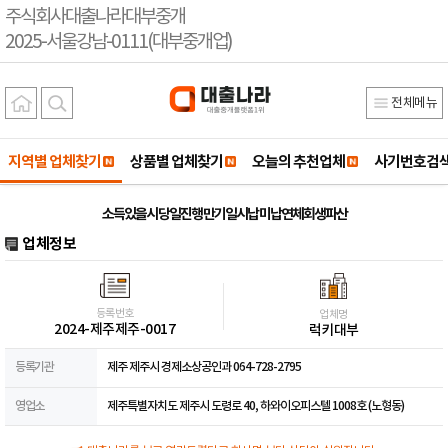
주식회사대출나라대부중개
2025-서울강남-0111(대부중개업)
전체메뉴
지역별 업체찾기
상품별 업체찾기
오늘의 추천업체
사기번호검
소득있을시 당일진행 만기일시납 미납연체회생파산
업체정보
등록번호
업체명
2024-제주제주-0017
럭키대부
등록기관
제주 제주시 경제소상공인과 064-728-2795
영업소
제주특별자치도 제주시 도령로 40, 하와이오피스텔 1008호 (노형동)