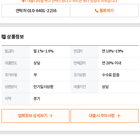
대출나라를 보고 연락드렸다고 하시면 보다 상담이 쉬워집니다.
연락처
010-6401-2236
통화하기
상품정보
월금리
월 1%~1.6%
연금리
연 10%~19%
대출한도
상담
연체금리
연 20% 이내
추가비용
무
조기상환
수수료 없음
상환방식
만기일시상환
대출기간
상담
지역
경기
업체정보 상세보기
대출시 주의사항