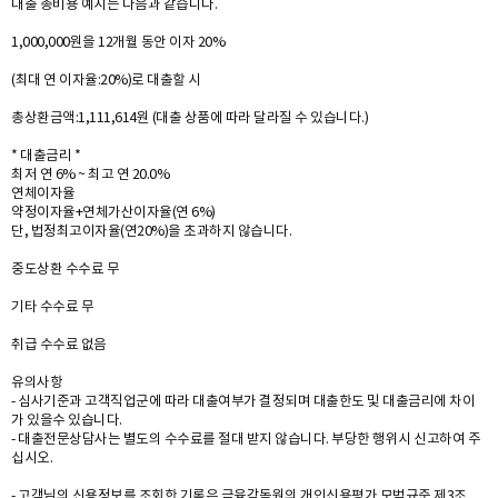
대출 총비용 예시는 다음과 같습니다.
1,000,000원을 12개월 동안 이자 20%
(최대 연 이자율:20%)로 대출할 시
총상환금액:1,111,614원 (대출 상품에 따라 달라질 수 있습니다.)
* 대출금리 *
최저 연 6% ~ 최고 연 20.0%
연체이자율
약정이자율+연체가산이자율(연 6%)
단, 법정최고이자율(연20%)을 초과하지 않습니다.
중도상환 수수료 무
기타 수수료 무
취급 수수료 없음
유의사항
- 심사기준과 고객직업군에 따라 대출여부가 결정되며 대출한도 및 대출금리에 차이
가 있을수 있습니다.
- 대출전문상담사는 별도의 수수료를 절대 받지 않습니다. 부당한 행위시 신고하여 주
십시오.
- 고객님의 신용정보를 조회한 기록은 금융감독원의 개인신용평가 모범규준 제3조