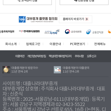
고객센터 연결
민원상담 연결
홈페이지 바로가기
회사소개
업체로그인
이용안내
PC화면보기
전체메뉴
이용약관
개인정보처리방침
책임의한계와법적고지
주의사항
오류신고
대출중개분야 방문자수
대출중개분야 대출문의
11년 연속 1위
11년 연속 1위
사이트명 : 대출나라대부중개
대부중개업 상호명 : 주식회사 대출나라대부중개
대표
자 : 신준식
등록번호 : 2025-서울강남-0111(대부중개업)
등록기
관 : 서울 강남구 지역경제과 02-3423-5522
주소 : 서울특별시 강남구 선릉로 655, 16층 (논현동, 디