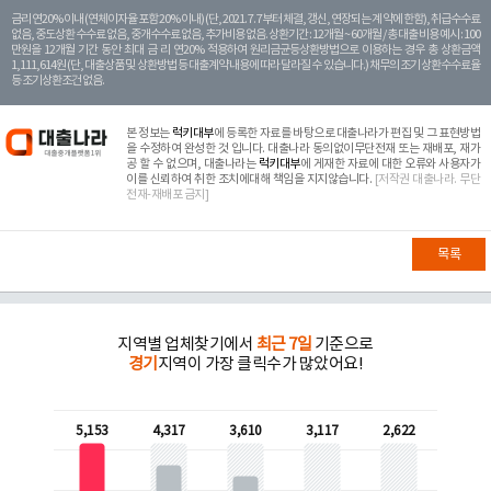
금리 연20% 이내 (연체이자율 포함 20% 이내) (단, 2021. 7. 7부터 체결, 갱신, 연장되는 계 약에 한함), 취급수수료
없음, 중도상환 수수료 없음, 중개수수료 없음, 추가비용 없음. 상환기간 : 12개월 ~ 60개월 / 총 대출 비용 예시 : 100
만원을 12개월 기간 동안 최대 금 리 연20% 적용하여 원리금균등상환방법으로 이용하는 경우 총 상환금액
1,111,614원 (단, 대출상품 및 상환방법 등 대출계약 내용에 따라 달라질 수 있습니다.) 채무의 조기 상환수수료율
등 조기상환조건 없음.
본 정보는
럭키대부
에 등록한 자료를 바탕으로 대출나라가 편집 및 그 표현방법
을 수정하여 완성한 것 입니다. 대출나라 동의없이무단전재 또는 재배포, 재가
공 할 수 없으며, 대출나라는
럭키대부
에 게재한 자료에 대한 오류와 사용자가
이를 신뢰하여 취한 조치에대해 책임을 지지않습니다.
[저작권 대출나라. 무단
전재-재배포 금지]
목록
지역별 업체찾기에서
최근 7일
기준으로
경기
지역이 가장 클릭수가 많았어요!
5,153
4,317
3,610
3,117
2,622