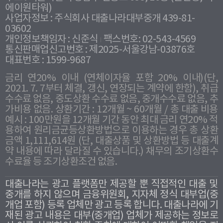
에이원타워)
사업자정보 : 주식회사 대출나라대부중개 439-81-
03602
개인정보책임자 : 신준식
팩스번호: 02-543-4569
통신판매업신고번호 : 제2025-서울강남-03876호
대표번호 : 1599-9687
금리 연20% 이내 (연체이자율 포함 20% 이내)(단,
2021. 7. 7부터 체결, 갱신, 연장되는 계약에 한함), 취급
수수료 없음, 중도상환 수수료 없음, 중개수수료 없음, 추
가비용 없음. 상환기간 : 12개월 ~ 60개월 / 총 대출 비용
예시 : 100만원을 12개월 기간 동안 최대 금리 연20% 적
용하여 원리금균등상환방법으로 이용하는 경우 총 상환
금액 1,111,614원 (단, 대출상품 및 상환방법 등 대출계
약 내용에 따라 달라질 수 있습니다.) 채무의 조기상환수
수료율 등 조기상환조건 없음.
대출나라는 광고 플랫폼만 제공할 뿐 직접적인 대출 및
중개를 하지 않으며 금융위원회, 지자체 정식 대부업(중
개업 포함) 등록 업체만 광고 등록 합니다. 대출나라에 기
재된 광고 내용은 대부(중개업) 업체가 제공하는 정보로