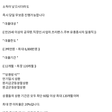
소득이 낮으시더라도
즉시 당일 무보증 진행가능합니다
* 대출대상 *
(( 만25세 이상의 공무원.직장인.사업자.프리랜스.주부.유흥종사자.일용직 ))
* 대출한도 *
(( 3백만원 ~ 최대 8,000만원 ))
* 대출기간 *
(( 12개월 ~ 최장 120개월 ))
**상환방식**
만기일시 상환
원리금균등분할상환
원금균등분할상환
상품들의 상환 기간은 모두 최단 60일 이상 최대 120개월이며
최대 연 이자율은 20%입니다.