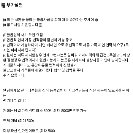
부가설명
((( 최근 서민을 울리는 불법사금융 피핵 더욱 증가하는 추세에 )))
((( 없으시길 기원합니다 )))
@불법업체 사기 확인 요점
@합법적 업채 가장 법적금리 월변제 가능 광고
@법적이자 가능하다며 대면,비대면 으로 우선적으로 서류.가족.지인 연락처 요구 (무
조건 피하셔야 합니다)
@원하는 서류 제시할경우 언제그랫냐는듯 말바꿔 거래내역위해 급전 1주일 2~3회 상
환 잘할경우 법적이자내 월변가능하다 는곳은 피하셔야 불상사를 미연에 방지합니다.
거래잘하시더라도 온갓이유로 법적이자 진행불가
불만표출시 가족들에게 알리겠다 협박 및 겁박을 주니
주의 요합니다.
안녕하세요 한국대부협회 정식 등록업체 이며 고객님들께 작은 행운이 있으시길 원하
는
럭키대부 입니다.
저희는 당일 다이렉트 최소 300만 최대 8000만 진행가능
연체.미납 (최대 500)
회생.파산 인가전이라도 (최대 500)