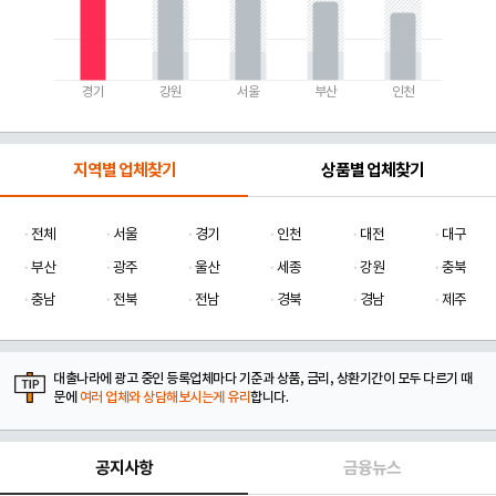
경기
강원
서울
부산
인천
지역별 업체찾기
상품별 업체찾기
전체
서울
경기
인천
대전
대구
부산
광주
울산
세종
강원
충북
충남
전북
전남
경북
경남
제주
대출나라에 광고 중인 등록업체마다 기준과 상품, 금리, 상환기간이 모두 다르기 때
문에
여러 업체와 상담해보시는게 유리
합니다.
공지사항
금융뉴스