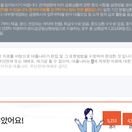
을 읽어보시기 바랍니다. 관계법령에 따라 금융상품에 관한 중요 사항을 설명받을 권리
안겨줄 수 있습니다. 중개수수료를 요구하거나 받는 것은 불법입니다.
일정 기간 분할상환
. 대부중개업체는 금융회사의 업무위탁을 받아 대출모집 및 소개 등의 섭외 활동을 돕습
. 7. 7부터 체결, 갱신, 연장되는 계약에 한함), 취급수수료 없음, 중도상환 수수료 없음, 중개
금리 연20% 적용하여 원리금균등상환방법으로 이용하는 경우 총 상환금액 1,111,614원 
음.
한 자료를 바탕으로 대출나라가 편집 및 그 표현방법을 수정하여 완성한 것 입니다
단전재 또는 재배포, 재가공 할 수 없으며, 대출나라는
[]
에 게재한 자료에 대한
[저작권 대출나라. 무단전재-재배포 금지]
많았어요!
5,153
4,
경기
강