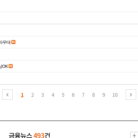
당일입금 수수료x 사업자우대
19세 이상OK
1
2
3
4
5
6
7
8
9
10
금융뉴스
493
건