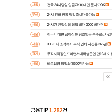
전국 24시당일 입금OK 비대면 문자도OK
서울
24시 전화 한통 당일즉시대출가능
부산
24시간 친절상담 당일 최대 3000 비대면
서울
전국 비대면 급하신분 
서울
300까지 소액즉시 무직 연체 저신용 365일
서울
무직자직장인프리랜서대학생군인 만
경기
바로입금 당일최대300만가능
서울
금융TIP
1,282
건