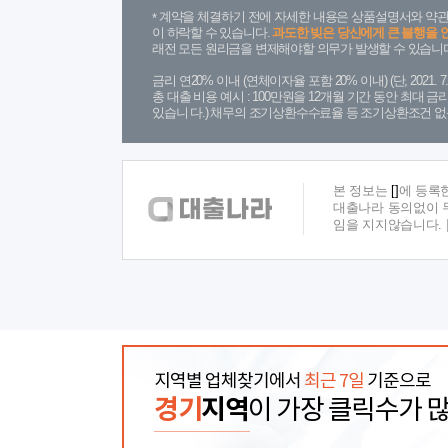
계약을 체결하기 전에 자세한 내용은 상품설명서와 약관
이 하락할 수 있습니다.
과도한 빚은 당신에게 큰 불행을 
래전 모든 원리금을 변제해야할 의무가 발생할 수 있습니다
금리 연20% 이내 (연체이자율 포함 20% 이내) (단, 2021
총 대출 비용 예시 : 100만원을 12개월 기간 동안 최대 
있습니 다.) 채무의 조기상환수수료율 등 조기상환조건 없
본 정보는
[]
에 등록
대출나라 동의없이 무
임을 지지않습니다.
지역별 업체찾기에서
최근 7일
기준으로
경기
지역
이 가장 클릭수가 