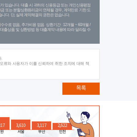
가 있습니다. 대출 시 귀하의 신용등급 또는 개인신용평점
금 또는 분할상환원리금이 연체될 경우, 계약만료 기한 도
니다. 단, 실제 계약체결의 권한은 없습니다.
수수료 없음, 추가비용 없음. 상환기간 : 12개월 ~ 60개월 /
(단, 대출상품 및 상환방법 등 대출계약 내용에 따라 달라질 수
.
 오류와 사용자가 이를 신뢰하여 취한 조치에 대해 책
목록
317
3,610
3,117
2,622
원
서울
부산
인천