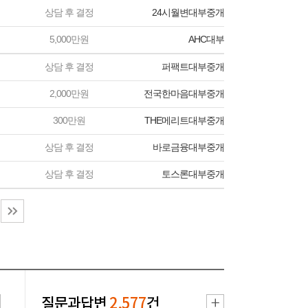
상담 후 결정
24시월변대부중개
5,000만원
AHC대부
상담 후 결정
퍼팩트대부중개
2,000만원
전국한마음대부중개
300만원
THE메리트대부중개
상담 후 결정
바로금융대부중개
상담 후 결정
토스론대부중개
질문과답변
2,577
건