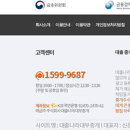
회사소개
이용안내
이용약관
개인정보처리방침
고객센터
대출 중
1599-9687
대출나라
않으며 
광고 등록
평일 10:00 - 17:00 / 점심시간 12:30 - 13:30
체가 제
(주말 및 공휴일 휴무)
책임을 
중개수수
에게 큰 
계좌정보
92470-2470-61
예금주 주식회사 대출나라대부중개
평점 하
사이트명 : 대출나라대부중개 l 대표자 : 신준식