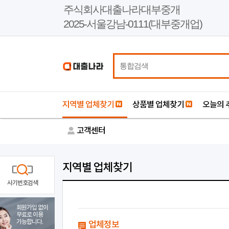
본
주식회사대출나라대부중개
문
2025-서울강남-0111(대부중개업)
바
로
가
기
지역별 업체찾기
상품별 업체찾기
오늘의 
고객센터
지역별 업체찾기
사기번호검색
회원가입 없이
무료로 이용
가능합니다.
업체정보