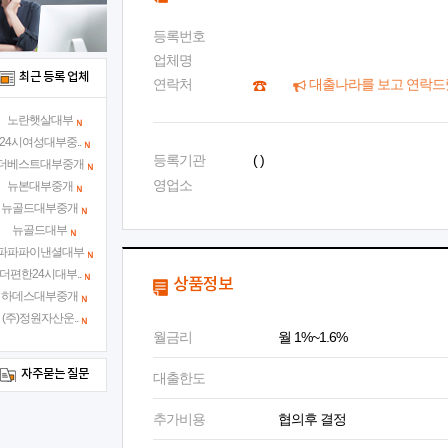
등록번호
업체명
최근 등록 업체
연락처
대출나라를 보고 연락드
노란햇살대부
24시여성대부중..
등록기관
( )
더베스트대부중개
영업소
뉴본대부중개
뉴골드대부중개
뉴골드대부
파파파이낸셜대부
더편한24시대부..
상품정보
하데스대부중개
(주)정원자산운..
월금리
월 1%~1.6%
자주묻는 질문
대출한도
추가비용
협의후 결정