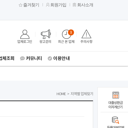
즐겨찾기
회원가입
회사소개
1
업체로그인
광고문의
최근 본 업체
주의사항
업체조회
커뮤니티
이용안내
HOME
>
지역별 업체찾기
대출상환금
이자계산기
등록대부업체