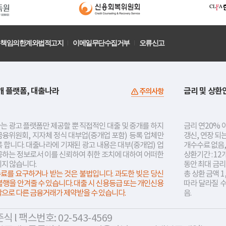
책임의한계와법적고지
이메일무단수집거부
오류신고
개 플랫폼, 대출나라
금리 및 상환
주의사항
는 광고 플랫폼만 제공할 뿐 직접적인 대출 및 중개를 하지
금리 연20% 이
금융위원회, 지자체 정식 대부업(중개업 포함) 등록 업체만
갱신, 연장 되
 합니다. 대출나라에 기재된 광고 내용은 대부(중개업) 업
개수수료 없음,
공하는 정보로서 이를 신뢰하여 취한 조치에 대하여 어떠한
상환기간 : 12
지지 않습니다.
동안 최대 금
료를 요구하거나 받는 것은 불법입니다. 과도한 빚은 당신
총 상환 금액 1
불행을 안겨줄 수 있습니다. 대출 시 신용등급 또는 개인신용
따라 달라질 
락으로 다른 금융거래가 제약받을 수 있습니다.
음.
 l 팩스번호: 02-543-4569