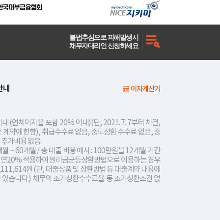
불법추심으로 피해발생시
채무자대리인 신청하세요
안내
이자계산기
내 (연체이자율 포함 20% 이내)(단, 2021. 7. 7부터 체결,
는 계약에 한함), 취급수수료 없음, 중도상환 수수료 없음, 중
 추가비용 없음.
개월 ~ 60개월 / 총 대출 비용 예시 : 100만원을 12개월 기간
리 연20% 적용하여 원리금균등상환방법으로 이용하는 경우
,111,614원 (단, 대출상품 및 상환방법 등 대출계약 내용에
수 있습니다.) 채무의 조기상환수수료율 등 조기상환조건 없