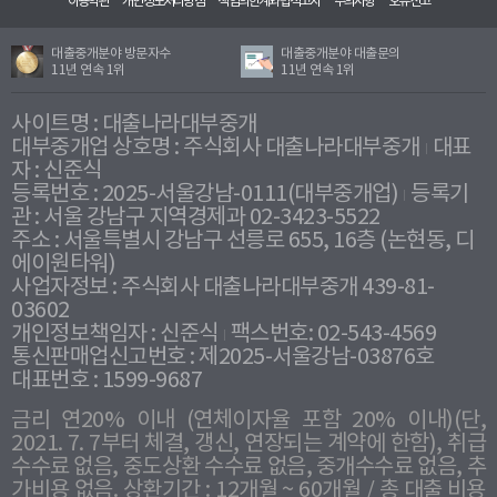
이용약관
개인정보처리방침
책임의한계와법적고지
주의사항
오류신고
대출중개분야 방문자수
대출중개분야 대출문의
11년 연속 1위
11년 연속 1위
사이트명 : 대출나라대부중개
대부중개업 상호명 : 주식회사 대출나라대부중개
대표
자 : 신준식
등록번호 : 2025-서울강남-0111(대부중개업)
등록기
관 : 서울 강남구 지역경제과 02-3423-5522
주소 : 서울특별시 강남구 선릉로 655, 16층 (논현동, 디
에이원타워)
사업자정보 : 주식회사 대출나라대부중개 439-81-
03602
개인정보책임자 : 신준식
팩스번호: 02-543-4569
통신판매업신고번호 : 제2025-서울강남-03876호
대표번호 : 1599-9687
금리 연20% 이내 (연체이자율 포함 20% 이내)(단,
2021. 7. 7부터 체결, 갱신, 연장되는 계약에 한함), 취급
수수료 없음, 중도상환 수수료 없음, 중개수수료 없음, 추
가비용 없음. 상환기간 : 12개월 ~ 60개월 / 총 대출 비용