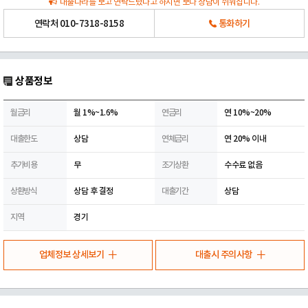
대출나라를 보고 연락드렸다고 하시면 보다 상담이 쉬워집니다.
연락처
010-7318-8158
통화하기
상품정보
월금리
월 1%~1.6%
연금리
연 10%~20%
대출한도
상담
연체금리
연 20% 이내
추가비용
무
조기상환
수수료 없음
상환방식
상담 후 결정
대출기간
상담
지역
경기
업체정보 상세보기
대출시 주의사항