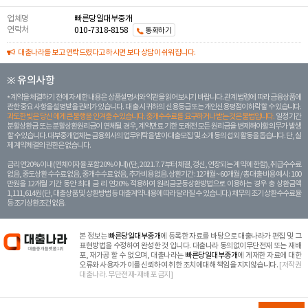
업체명
빠른당일대부중개
연락처
010-7318-8158
통화하기
대출나라를 보고 연락드렸다고 하시면 보다 상담이 쉬워집니다.
※ 유의사항
계약을 체결하기 전에 자세한 내용은 상품설명서와 약관을 읽어보시기 바랍니다. 관계 법령에 따라 금융상품에
관한 중요 사항을 설명받을 권리가 있습니다. 대 출 시 귀하의 신용등급 또는 개인신용평점이 하락할 수 있습니다.
과도한 빚은 당신 에게 큰 불행을 안겨줄 수 있습니다. 중개수수료를 요구하거나 받는 것은 불법입니다.
일정 기간
분할상환금 또는 분할상환원리금이 연체될 경우, 계약만료 기한 도래전 모든 원리금을 변제해야할 의무가 발생
할 수 있습니다. 대부중개업체는 금융회사의 업무위탁을 받아 대출모집 및 소개 등의 섭외 활동을 돕습니다. 단, 실
제 계약체결의 권한은 없습니다.
금리 연20% 이내 (연체이자율 포함 20% 이내) (단, 2021. 7. 7부터 체결, 갱신, 연장되는 계 약에 한함), 취급수수료
없음, 중도상환 수수료 없음, 중개수수료 없음, 추가비용 없음. 상환기간 : 12개월 ~ 60개월 / 총 대출 비용 예시 : 100
만원을 12개월 기간 동안 최대 금 리 연20% 적용하여 원리금균등상환방법으로 이용하는 경우 총 상환금액
1,111,614원 (단, 대출상품 및 상환방법 등 대출계약 내용에 따라 달라질 수 있습니다.) 채무의 조기 상환수수료율
등 조기상환조건 없음.
본 정보는
빠른당일대부중개
에 등록한 자료를 바탕으로 대출나라가 편집 및 그
표현방법을 수정하여 완성한 것 입니다. 대출나라 동의없이무단전재 또는 재배
포, 재가공 할 수 없으며, 대출나라는
빠른당일대부중개
에 게재한 자료에 대한
오류와 사용자가 이를 신뢰하여 취한 조치에대해 책임을 지지않습니다.
[저작권
대출나라. 무단전재-재배포 금지]