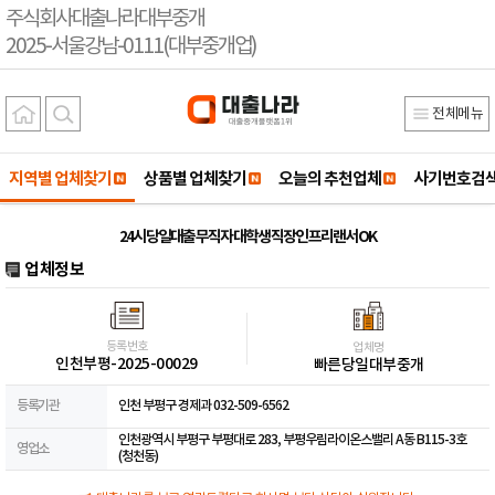
주식회사대출나라대부중개
2025-서울강남-0111(대부중개업)
전체메뉴
지역별 업체찾기
상품별 업체찾기
오늘의 추천업체
사기번호검
24시 당일대출 무직자 대학생 직장인 프리랜서 OK
업체정보
등록번호
업체명
인천부평-2025-00029
빠른당일대부중개
등록기관
인천 부평구 경제과 032-509-6562
인천광역시 부평구 부평대로 283, 부평우림라이온스밸리 A동 B115-3호
영업소
(청천동)