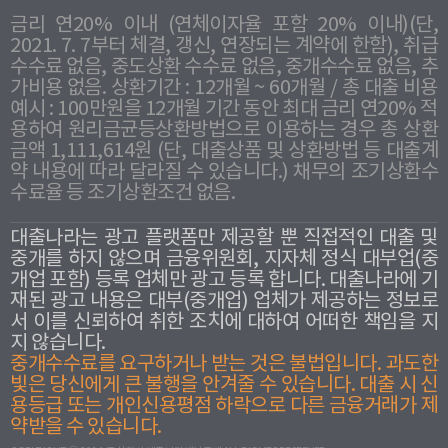
금리 연20% 이내 (연체이자율 포함 20% 이내)(단,
2021. 7. 7부터 체결, 갱신, 연장되는 계약에 한함), 취급
수수료 없음, 중도상환 수수료 없음, 중개수수료 없음, 추
가비용 없음. 상환기간 : 12개월 ~ 60개월 / 총 대출 비용
예시 : 100만원을 12개월 기간 동안 최대 금리 연20% 적
용하여 원리금균등상환방법으로 이용하는 경우 총 상환
금액 1,111,614원 (단, 대출상품 및 상환방법 등 대출계
약 내용에 따라 달라질 수 있습니다.) 채무의 조기상환수
수료율 등 조기상환조건 없음.
대출나라는 광고 플랫폼만 제공할 뿐 직접적인 대출 및
중개를 하지 않으며 금융위원회, 지자체 정식 대부업(중
개업 포함) 등록 업체만 광고 등록 합니다. 대출나라에 기
재된 광고 내용은 대부(중개업) 업체가 제공하는 정보로
서 이를 신뢰하여 취한 조치에 대하여 어떠한 책임을 지
지 않습니다.
중개수수료를 요구하거나 받는 것은 불법입니다. 과도한
빛은 당신에게 큰 불행을 안겨줄 수 있습니다. 대출 시 신
용등급 또는 개인신용평점 하락으로 다른 금융거래가 제
약받을 수 있습니다.