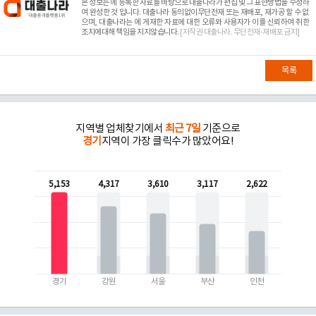
본 정보는
에 등록한 자료를 바탕으로 대출나라가 편집 및 그 표현방법을 수정하
여 완성한 것 입니다. 대출나라 동의없이무단전재 또는 재배포, 재가공 할 수 없
으며, 대출나라는
에 게재한 자료에 대한 오류와 사용자가 이를 신뢰하여 취한
조치에대해 책임을 지지않습니다.
[저작권 대출나라. 무단전재-재배포 금지]
목록
지역별 업체찾기에서
최근 7일
기준으로
경기
지역이 가장 클릭수가 많았어요!
5,153
4,317
3,610
3,117
2,622
경기
강원
서울
부산
인천