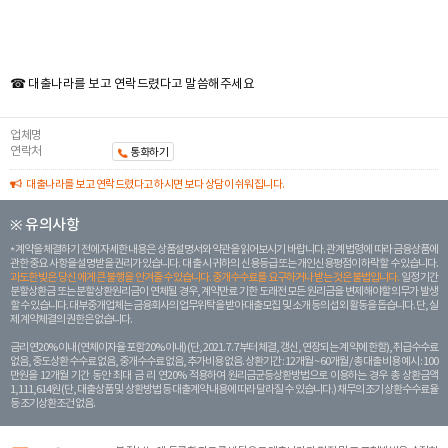
☎ 대출나라를 보고 연락드렸다고 말씀해주세요
업체명
연락처
통화하기
대출나라를 보고 연락드렸다고 하시면 보다 상담이 쉬워집니다.
※ 유의사항
계약을 체결하기 전에 자세한 내용은 상품설명서와 약관을 읽어보시기 바랍니다. 관계 법령에 따라 금융상품에
관한 중요 사항을 설명받을 권리가 있습니다. 대 출 시 귀하의 신용등급 또는 개인신용평점이 하락할 수 있습니다.
과도한 빚은 당신 에게 큰 불행을 안겨줄 수 있습니다. 중개수수료를 요구하거나 받는 것은 불법입니다.
일정 기간
분할상환금 또는 분할상환원리금이 연체될 경우, 계약만료 기한 도래전 모든 원리금을 변제해야할 의무가 발생
할 수 있습니다. 대부중개업체는 금융회사의 업무위탁을 받아 대출모집 및 소개 등의 섭외 활동을 돕습니다. 단, 실
제 계약체결의 권한은 없습니다.
금리 연20% 이내 (연체이자율 포함 20% 이내) (단, 2021. 7. 7부터 체결, 갱신, 연장되는 계 약에 한함), 취급수수료
없음, 중도상환 수수료 없음, 중개수수료 없음, 추가비용 없음. 상환기간 : 12개월 ~ 60개월 / 총 대출 비용 예시 : 100
만원을 12개월 기간 동안 최대 금 리 연20% 적용하여 원리금균등상환방법으로 이용하는 경우 총 상환금액
1,111,614원 (단, 대출상품 및 상환방법 등 대출계약 내용에 따라 달라질 수 있습니다.) 채무의 조기 상환수수료율
등 조기상환조건 없음.