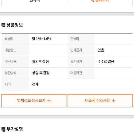
연락처
통화하기
상품정보
월금리
월 1%~1.6%
연금리
대출한도
연체금리
없음
추가비용
협의후 결정
조기상환
수수료 없음
상환방식
상담 후 결정
대출기간
지역
전체
업체정보 상세보기
대출시 주의사항
부가설명