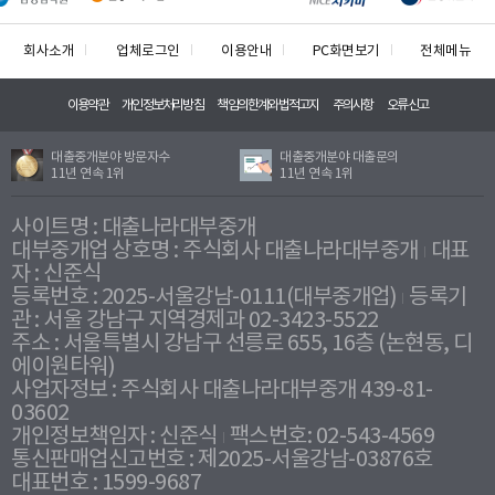
회사소개
업체로그인
이용안내
PC화면보기
전체메뉴
이용약관
개인정보처리방침
책임의한계와법적고지
주의사항
오류신고
대출중개분야 방문자수
대출중개분야 대출문의
11년 연속 1위
11년 연속 1위
사이트명 : 대출나라대부중개
대부중개업 상호명 : 주식회사 대출나라대부중개
대표
자 : 신준식
등록번호 : 2025-서울강남-0111(대부중개업)
등록기
관 : 서울 강남구 지역경제과 02-3423-5522
주소 : 서울특별시 강남구 선릉로 655, 16층 (논현동, 디
에이원타워)
사업자정보 : 주식회사 대출나라대부중개 439-81-
03602
개인정보책임자 : 신준식
팩스번호: 02-543-4569
통신판매업신고번호 : 제2025-서울강남-03876호
대표번호 : 1599-9687