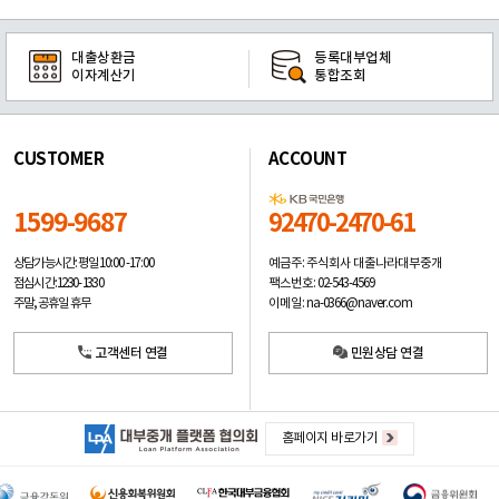
대출상환금
등록대부업체
이자계산기
통합조회
CUSTOMER
ACCOUNT
1599-9687
92470-2470-61
예금주: 주식회사 대출나라대부중개
상담가능시간: 평일
10:00 -17:00
팩스번호: 02-543-4569
점심시간: 12:30 - 13:30
이메일: na-0366@naver.com
주말, 공휴일 휴무
고객센터 연결
민원상담 연결
홈페이지 바로가기