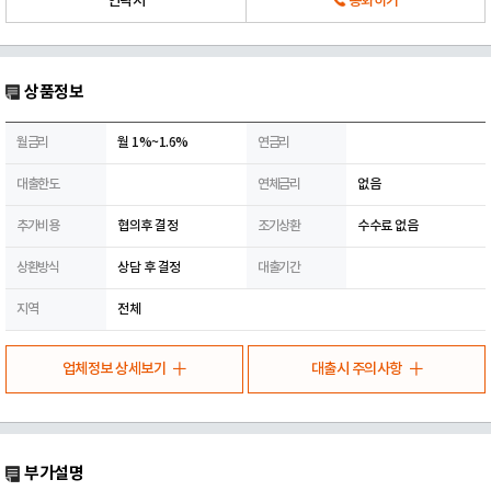
연락처
통화하기
상품정보
월금리
월 1%~1.6%
연금리
대출한도
연체금리
없음
추가비용
협의후 결정
조기상환
수수료 없음
상환방식
상담 후 결정
대출기간
지역
전체
업체정보 상세보기
대출시 주의사항
부가설명