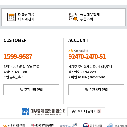
대출상환금
등록대부업체
이자계산기
통합조회
CUSTOMER
ACCOUNT
1599-9687
92470-2470-61
예금주: 주식회사 대출나라대부중개
상담가능시간: 평일
10:00 -17:00
팩스번호: 02-543-4569
점심시간: 12:30 - 13:30
이메일: na-0366@naver.com
주말, 공휴일 휴무
고객센터 연결
민원상담 연결
홈페이지 바로가기