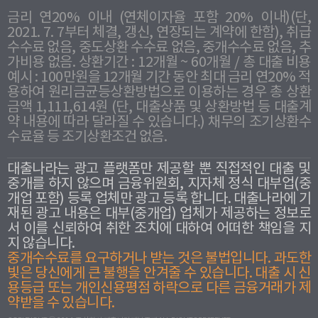
금리 연20% 이내 (연체이자율 포함 20% 이내)(단,
2021. 7. 7부터 체결, 갱신, 연장되는 계약에 한함), 취급
수수료 없음, 중도상환 수수료 없음, 중개수수료 없음, 추
가비용 없음. 상환기간 : 12개월 ~ 60개월 / 총 대출 비용
예시 : 100만원을 12개월 기간 동안 최대 금리 연20% 적
용하여 원리금균등상환방법으로 이용하는 경우 총 상환
금액 1,111,614원 (단, 대출상품 및 상환방법 등 대출계
약 내용에 따라 달라질 수 있습니다.) 채무의 조기상환수
수료율 등 조기상환조건 없음.
대출나라는 광고 플랫폼만 제공할 뿐 직접적인 대출 및
중개를 하지 않으며 금융위원회, 지자체 정식 대부업(중
개업 포함) 등록 업체만 광고 등록 합니다. 대출나라에 기
재된 광고 내용은 대부(중개업) 업체가 제공하는 정보로
서 이를 신뢰하여 취한 조치에 대하여 어떠한 책임을 지
지 않습니다.
중개수수료를 요구하거나 받는 것은 불법입니다. 과도한
빛은 당신에게 큰 불행을 안겨줄 수 있습니다. 대출 시 신
용등급 또는 개인신용평점 하락으로 다른 금융거래가 제
약받을 수 있습니다.