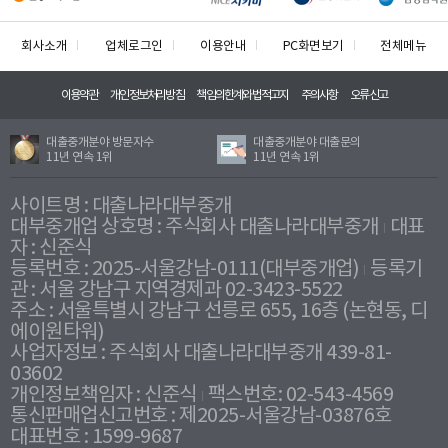
회사소개
업체로그인
이용안내
PC화면보기
전체메뉴
이용약관
개인정보처리방침
책임의한계와법적고지
주의사항
오류신고
대출중개분야 방문자수
대출중개분야 대출문의
11년 연속 1위
11년 연속 1위
사이트명 : 대출나라대부중개
대부중개업 상호명 : 주식회사 대출나라대부중개
대표
자 : 신준식
등록번호 : 2025-서울강남-0111(대부중개업)
등록기
관 : 서울 강남구 지역경제과 02-3423-5522
주소 : 서울특별시 강남구 선릉로 655, 16층 (논현동, 디
에이원타워)
사업자정보 : 주식회사 대출나라대부중개 439-81-
03602
개인정보책임자 : 신준식
팩스번호: 02-543-4569
통신판매업신고번호 : 제2025-서울강남-03876호
대표번호 : 1599-9687