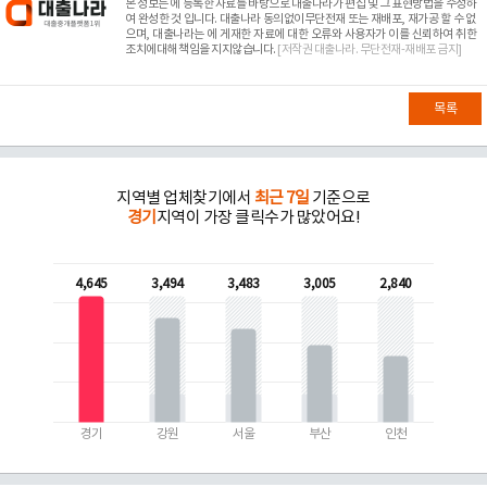
본 정보는
에 등록한 자료를 바탕으로 대출나라가 편집 및 그 표현방법을 수정하
여 완성한 것 입니다. 대출나라 동의없이무단전재 또는 재배포, 재가공 할 수 없
으며, 대출나라는
에 게재한 자료에 대한 오류와 사용자가 이를 신뢰하여 취한
조치에대해 책임을 지지않습니다.
[저작권 대출나라. 무단전재-재배포 금지]
목록
지역별 업체찾기에서
최근 7일
기준으로
경기
지역이 가장 클릭수가 많았어요!
4,645
3,494
3,483
3,005
2,840
경기
강원
서울
부산
인천