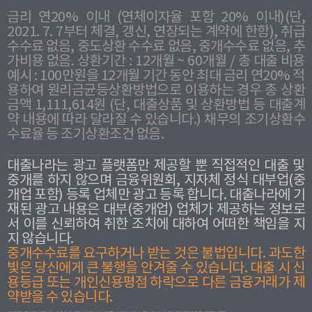
금리 연20% 이내 (연체이자율 포함 20% 이내)(단,
2021. 7. 7부터 체결, 갱신, 연장되는 계약에 한함), 취급
수수료 없음, 중도상환 수수료 없음, 중개수수료 없음, 추
가비용 없음. 상환기간 : 12개월 ~ 60개월 / 총 대출 비용
예시 : 100만원을 12개월 기간 동안 최대 금리 연20% 적
용하여 원리금균등상환방법으로 이용하는 경우 총 상환
금액 1,111,614원 (단, 대출상품 및 상환방법 등 대출계
약 내용에 따라 달라질 수 있습니다.) 채무의 조기상환수
수료율 등 조기상환조건 없음.
대출나라는 광고 플랫폼만 제공할 뿐 직접적인 대출 및
중개를 하지 않으며 금융위원회, 지자체 정식 대부업(중
개업 포함) 등록 업체만 광고 등록 합니다. 대출나라에 기
재된 광고 내용은 대부(중개업) 업체가 제공하는 정보로
서 이를 신뢰하여 취한 조치에 대하여 어떠한 책임을 지
지 않습니다.
중개수수료를 요구하거나 받는 것은 불법입니다. 과도한
빛은 당신에게 큰 불행을 안겨줄 수 있습니다. 대출 시 신
용등급 또는 개인신용평점 하락으로 다른 금융거래가 제
약받을 수 있습니다.