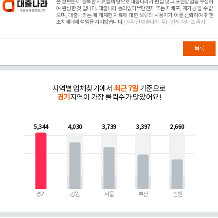
본 정보는
에 등록한 자료를 바탕으로 대출나라가 편집 및 그 표현방법을 수정하
여 완성한 것 입니다. 대출나라 동의없이무단전재 또는 재배포, 재가공 할 수 없
으며, 대출나라는
에 게재한 자료에 대한 오류와 사용자가 이를 신뢰하여 취한
조치에대해 책임을 지지않습니다.
[저작권 대출나라. 무단전재-재배포 금지]
목록
지역별 업체찾기에서
최근 7일
기준으로
경기
지역이 가장 클릭수가 많았어요!
5,344
4,030
3,739
3,397
2,660
경기
강원
서울
부산
인천