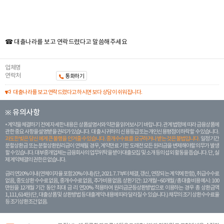
☎ 대출나라를 보고 연락드렸다고 말씀해주세요
업체명
연락처
통화하기
대출나라를 보고 연락드렸다고 하시면 보다 상담이 쉬워집니다.
※ 유의사항
계약을 체결하기 전에 자세한 내용은 상품설명서와 약관을 읽어보시기 바랍니다. 관계 법령에 따라 금융상품에
관한 중요 사항을 설명받을 권리가 있습니다. 대 출 시 귀하의 신용등급 또는 개인신용평점이 하락할 수 있습니다.
과도한 빚은 당신 에게 큰 불행을 안겨줄 수 있습니다. 중개수수료를 요구하거나 받는 것은 불법입니다.
일정 기간
분할상환금 또는 분할상환원리금이 연체될 경우, 계약만료 기한 도래전 모든 원리금을 변제해야할 의무가 발생
할 수 있습니다. 대부중개업체는 금융회사의 업무위탁을 받아 대출모집 및 소개 등의 섭외 활동을 돕습니다. 단, 실
제 계약체결의 권한은 없습니다.
금리 연20% 이내 (연체이자율 포함 20% 이내) (단, 2021. 7. 7부터 체결, 갱신, 연장되는 계 약에 한함), 취급수수료
없음, 중도상환 수수료 없음, 중개수수료 없음, 추가비용 없음. 상환기간 : 12개월 ~ 60개월 / 총 대출 비용 예시 : 100
만원을 12개월 기간 동안 최대 금 리 연20% 적용하여 원리금균등상환방법으로 이용하는 경우 총 상환금액
1,111,614원 (단, 대출상품 및 상환방법 등 대출계약 내용에 따라 달라질 수 있습니다.) 채무의 조기 상환수수료율
등 조기상환조건 없음.