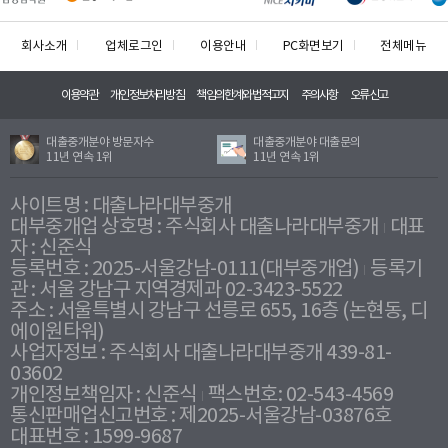
회사소개
업체로그인
이용안내
PC화면보기
전체메뉴
이용약관
개인정보처리방침
책임의한계와법적고지
주의사항
오류신고
대출중개분야 방문자수
대출중개분야 대출문의
11년 연속 1위
11년 연속 1위
사이트명 : 대출나라대부중개
대부중개업 상호명 : 주식회사 대출나라대부중개
대표
자 : 신준식
등록번호 : 2025-서울강남-0111(대부중개업)
등록기
관 : 서울 강남구 지역경제과 02-3423-5522
주소 : 서울특별시 강남구 선릉로 655, 16층 (논현동, 디
에이원타워)
사업자정보 : 주식회사 대출나라대부중개 439-81-
03602
개인정보책임자 : 신준식
팩스번호: 02-543-4569
통신판매업신고번호 : 제2025-서울강남-03876호
대표번호 : 1599-9687