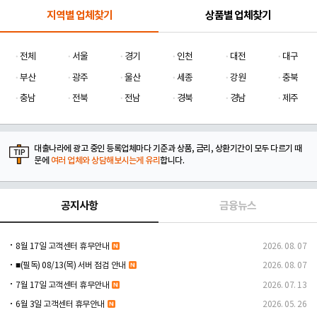
지역별 업체찾기
상품별 업체찾기
전체
서울
경기
인천
대전
대구
부산
광주
울산
세종
강원
충북
충남
전북
전남
경북
경남
제주
대출나라에 광고 중인 등록업체마다 기준과 상품, 금리, 상환기간이 모두 다르기 때
문에
여러 업체와 상담해보시는게 유리
합니다.
공지사항
금융뉴스
8월 17일 고객센터 휴무안내
2026. 08. 07
■(필독) 08/13(목) 서버 점검 안내
2026. 08. 07
7월 17일 고객센터 휴무안내
2026. 07. 13
6월 3일 고객센터 휴무안내
2026. 05. 26