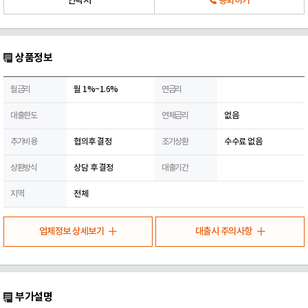
연락처
통화하기
상품정보
월금리
월 1%~1.6%
연금리
대출한도
연체금리
없음
추가비용
협의후 결정
조기상환
수수료 없음
상환방식
상담 후 결정
대출기간
지역
전체
업체정보 상세보기
대출시 주의사항
부가설명