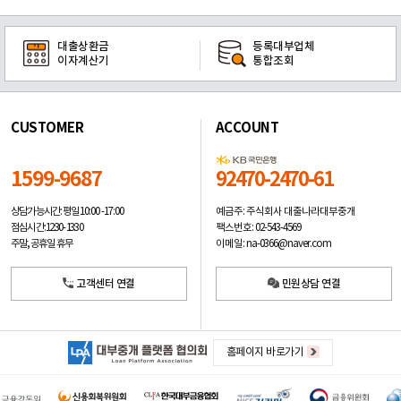
대출상환금
등록대부업체
이자계산기
통합조회
CUSTOMER
ACCOUNT
1599-9687
92470-2470-61
예금주: 주식회사 대출나라대부중개
상담가능시간: 평일
10:00 -17:00
팩스번호: 02-543-4569
점심시간: 12:30 - 13:30
이메일: na-0366@naver.com
주말, 공휴일 휴무
고객센터 연결
민원상담 연결
홈페이지 바로가기