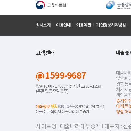
회사소개
이용안내
이용약관
개인정보처리방침
고객센터
대출 중
1599-9687
대출나라
않으며 
광고 등록
평일 10:00 - 17:00 / 점심시간 12:30 - 13:30
체가 제
(주말 및 공휴일 휴무)
책임을 
중개수수
에게 큰 
계좌정보
92470-2470-61
예금주 주식회사 대출나라대부중개
평점 하
사이트명 : 대출나라대부중개 l 대표자 : 신준식