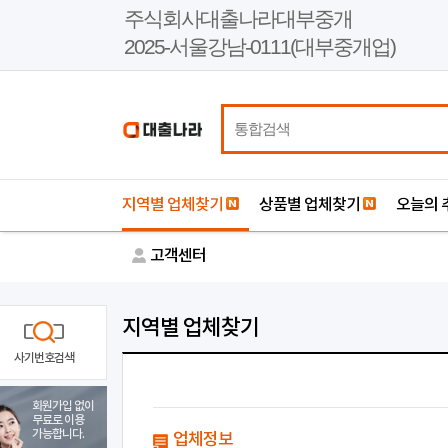
본
주식회사대출나라대부중개
문
2025-서울강남-0111(대부중개업)
바
로
가
기
지역별 업체찾기
상품별 업체찾기
오늘의 
고객센터
지역별 업체찾기
사기번호검색
회원가입 없이
무료로 이용
가능합니다.
업체정보