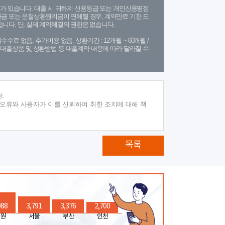
가 있습니다. 대출 시 귀하의 신용등급 또는 개인신용평점
금 또는 분할상환원리금이 연체될 경우, 계약만료 기한 도
니다. 단, 실제 계약체결의 권한은 없습니다.
수수료 없음, 추가비용 없음. 상환기간 : 12개월 ~ 60개월 /
(단, 대출상품 및 상환방법 등 대출계약 내용에 따라 달라질 수
.
 오류와 사용자가 이를 신뢰하여 취한 조치에 대해 책
목록
988
3,791
3,376
2,700
원
서울
부산
인천