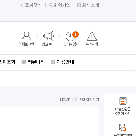
즐겨찾기
회원가입
회사소개
1
업체로그인
광고문의
최근 본 업체
주의사항
업체조회
커뮤니티
이용안내
HOME
>
지역별 업체찾기
대출상환금
이자계산기
등록대부업체