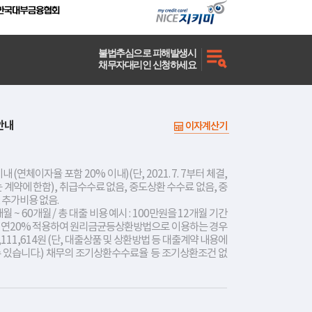
불법추심으로 피해발생시
채무자대리인 신청하세요
안내
이자계산기
내 (연체이자율 포함 20% 이내)(단, 2021. 7. 7부터 체결,
는 계약에 한함), 취급수수료 없음, 중도상환 수수료 없음, 중
 추가비용 없음.
개월 ~ 60개월 / 총 대출 비용 예시 : 100만원을 12개월 기간
리 연20% 적용하여 원리금균등상환방법으로 이용하는 경우
,111,614원 (단, 대출상품 및 상환방법 등 대출계약 내용에
수 있습니다.) 채무의 조기상환수수료율 등 조기상환조건 없