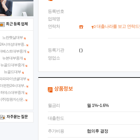
등록번호
업체명
최근 등록 업체
연락처
대출나라를 보고 연락드
노란햇살대부
24시여성대부중..
등록기관
( )
더베스트대부중개
영업소
뉴본대부중개
뉴골드대부중개
뉴골드대부
파파파이낸셜대부
더편한24시대부..
상품정보
하데스대부중개
(주)정원자산운..
월금리
월 1%~1.6%
자주묻는 질문
대출한도
추가비용
협의후 결정