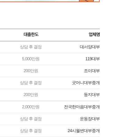
대출한도
업체명
상담 후 결정
대서양대부
5,000만원
119대부
200만원
조이대부
상담 후 결정
굿머니대부중개
200만원
둥지대부
2,000만원
전국한마음대부중개
상담 후 결정
운동장대부
상담 후 결정
24시월변대부중개