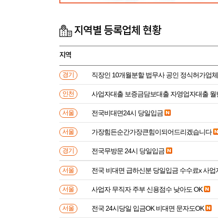
지역별 등록업체 현황
지역
직장인 10개월분할 법무사 공인 정식허가업체
경기
사업자대출 보증금담보대출 자영업자대출 월
인천
전국비대면24시 당일입금
서울
가장힘든순간가장큰힘이되어드리겠습니다
서울
전국무방문 24시 당일입금
경기
전국 비대면 급하신분 
서울
사업자 무직자 주부 신용점수 낮아도 OK
서울
전국 24시당일 입금OK 비대면 문자도OK
서울