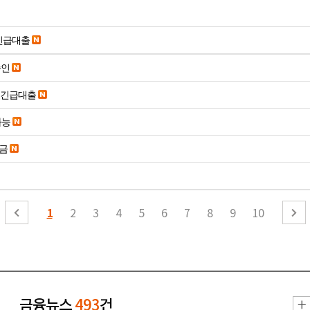
긴급대출
승인
시긴급대출
가능
송금
1
2
3
4
5
6
7
8
9
10
금융뉴스
493
건