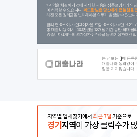
계약을 체결하기 전에 자세한 내용은 상품설명서와 약관
이 하락할 수 있습니다.
과도한 빚은 당신에게 큰 불행을 
래전 모든 원리금을 변제해야할 의무가 발생할 수 있습니다
금리 연20% 이내 (연체이자율 포함 20% 이내) (단, 2021
총 대출 비용 예시 : 100만원을 12개월 기간 동안 최대 
있습니 다.) 채무의 조기상환수수료율 등 조기상환조건 없
본 정보는
[]
에 등록
대출나라 동의없이 무
임을 지지않습니다.
지역별 업체찾기에서
최근 7일
기준으로
경기
지역
이 가장 클릭수가 