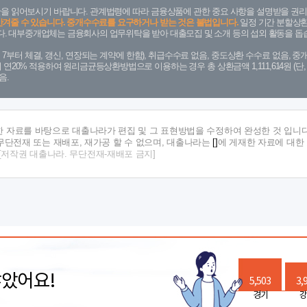
을 읽어보시기 바랍니다. 관계법령에 따라 금융상품에 관한 중요 사항을 설명받을 권리
안겨줄 수 있습니다. 중개수수료를 요구하거나 받는 것은 불법입니다.
일정 기간 분할상환
. 대부중개업체는 금융회사의 업무위탁을 받아 대출모집 및 소개 등의 섭외 활동을 돕습
. 7. 7부터 체결, 갱신, 연장되는 계약에 한함), 취급수수료 없음, 중도상환 수수료 없음, 중개
금리 연20% 적용하여 원리금균등상환방법으로 이용하는 경우 총 상환금액 1,111,614원 
음.
한 자료를 바탕으로 대출나라가 편집 및 그 표현방법을 수정하여 완성한 것 입니다
단전재 또는 재배포, 재가공 할 수 없으며, 대출나라는
[]
에 게재한 자료에 대한
[저작권 대출나라. 무단전재-재배포 금지]
많았어요!
5,503
3,
경기
강