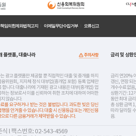
책임의한계와법적고지
이메일무단수집거부
오류신고
개 플랫폼, 대출나라
금리 및 상환
주의사항
는 광고 플랫폼만 제공할 뿐 직접적인 대출 및 중개를 하지
금리 연20% 이
금융위원회, 지자체 정식 대부업(중개업 포함) 등록 업체만
갱신, 연장 되
 합니다. 대출나라에 기재된 광고 내용은 대부(중개업) 업
개수수료 없음,
공하는 정보로서 이를 신뢰하여 취한 조치에 대하여 어떠한
상환기간 : 12
지지 않습니다.
동안 최대 금
료를 요구하거나 받는 것은 불법입니다. 과도한 빚은 당신
총 상환 금액 1
불행을 안겨줄 수 있습니다. 대출 시 신용등급 또는 개인신용
따라 달라질 
락으로 다른 금융거래가 제약받을 수 있습니다.
음.
 l 팩스번호: 02-543-4569