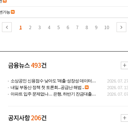
면
변가능
1
2
3
4
5
6
7
8
9
10
금융뉴스
493
건
소상공인 신용점수 낮아도 '매출·성장성 데이터..
2026. 07. 2
내일 부동산 정책 첫 토론회...공급난 해법 ..
2026. 07. 1
아파트 입주 문제없나… 은행, 하반기 잔금대출..
2026. 07. 0
공지사항
206
건