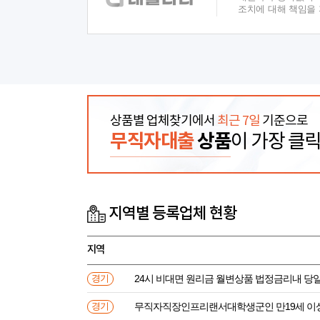
조치에 대해 책임을
상품별 업체찾기에서
최근 7일
기준으로
무직자대출
상품
이 가장 클
지역별 등록업체 현황
지역
24시 비대면 원리금 월변상품 법정금리내 
경기
무직자직장인프리랜서대학생군인 만
경기