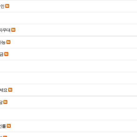
승인
당일입금 수수료x 사업자우대
가능
송금
주세요
담
인률