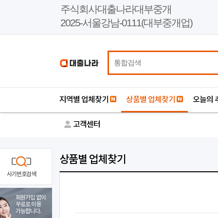
본
주식회사대출나라대부중개
문
2025-서울강남-0111(대부중개업)
바
로
가
기
지역별 업체찾기
상품별 업체찾기
오늘의 
고객센터
상품별 업체찾기
사기번호검색
회원가입 없이
무료로 이용
가능합니다.