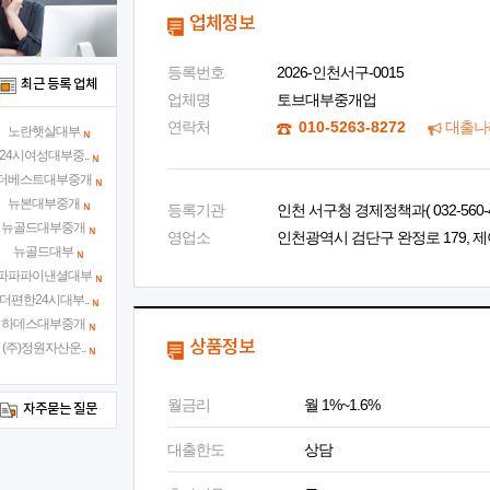
업체정보
등록번호
2026-인천서구-0015
최근 등록 업체
업체명
토브대부중개업
연락처
010-5263-8272
대출나
노란햇살대부
24시여성대부중..
더베스트대부중개
뉴본대부중개
등록기관
인천 서구청 경제정책과( 032-560-4
뉴골드대부중개
영업소
인천광역시 검단구 완정로 179, 제
뉴골드대부
파파파이낸셜대부
더편한24시대부..
하데스대부중개
상품정보
(주)정원자산운..
월금리
월 1%~1.6%
자주묻는 질문
대출한도
상담