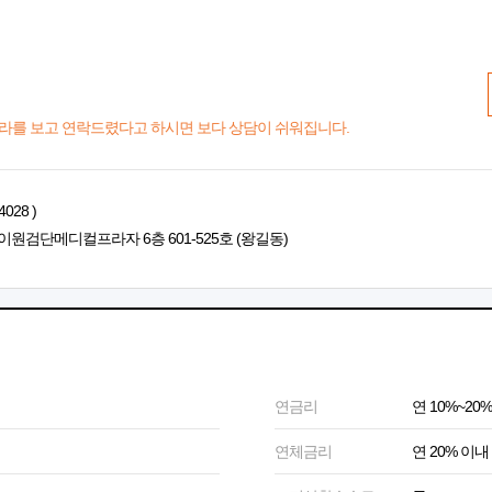
라를 보고 연락드렸다고 하시면 보다 상담이 쉬워집니다.
028 )
이원검단메디컬프라자 6층 601-525호 (왕길동)
연금리
연 10%~20%
연체금리
연 20% 이내