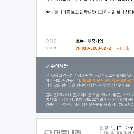
☎ 대출나라를 보고 연락드렸다고 하시면 보다 상담
업체명
토브대부중개업
연락처
010-5263-8272
대출나
※ 유의사항
계약을 체결하기 전에 자세한 내용은 상품설명서와 약관
이 하락할 수 있습니다.
과도한 빚은 당신에게 큰 불행을 
래전 모든 원리금을 변제해야할 의무가 발생할 수 있습니다
금리 연20% 이내 (연체이자율 포함 20% 이내) (단, 2021
총 대출 비용 예시 : 100만원을 12개월 기간 동안 최대 
있습니 다.) 채무의 조기상환수수료율 등 조기상환조건 없
본 정보는
[토브대부
대출나라 동의없이 무