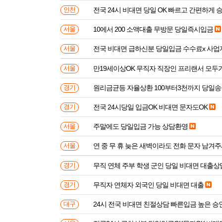
전국 24시 비대면 당일 OK 빠르고 간편하게 
인천
10에서 200 소액대출 무방문 당일즉시입금
서울
전국 비대면 급하신분 
서울
만19세이상OK 무직자 직장인 프리랜서 모두
서울
원리금균등 자율상환 100부터3천까지 당일
경기
전국 24시당일 입금OK 비대면 문자도OK
경기
주말에도 당일입금 가능 상담환영
서울
연 중 무 휴 늦은 새벽이라도 전화 문자 남겨
서울
무직 연체 주부 학생 군인 당일 비대면 대출상
경기
무직자 연체자 외국인 당일 비대면 대출
경기
24시 전국 비대면 친절상담 빠른입금 높은 승
대구