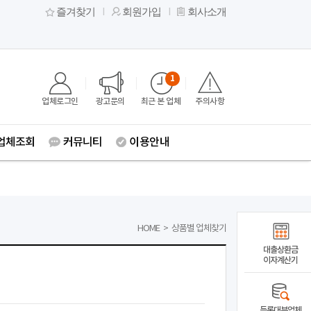
즐겨찾기
회원가입
회사소개
1
업체로그인
광고문의
최근 본 업체
주의사항
업체조회
커뮤니티
이용안내
HOME
>
상품별 업체찾기
대출상환금
이자계산기
등록대부업체