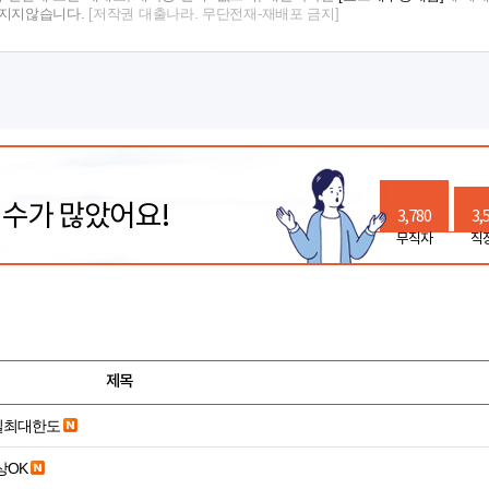
 지지않습니다.
[저작권 대출나라. 무단전재-재배포 금지]
릭수가 많았어요!
3,780
3,
무직자
직
제목
당일최대한도
19세 이상OK