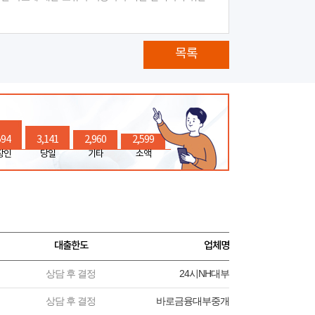
목록
594
3,141
2,960
2,599
장인
당일
기타
소액
대출한도
업체명
상담 후 결정
24시NH대부
상담 후 결정
바로금융대부중개