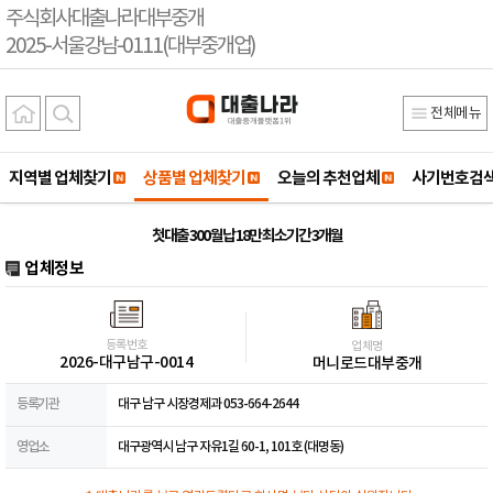
주식회사대출나라대부중개
2025-서울강남-0111(대부중개업)
전체메뉴
지역별 업체찾기
상품별 업체찾기
오늘의 추천업체
사기번호검
첫대출 300 월납 18만 최소기간 3개월
업체정보
등록번호
업체명
2026-대구남구-0014
머니로드대부중개
등록기관
대구 남구 시장경제과 053-664-2644
영업소
대구광역시 남구 자유1길 60-1, 101호 (대명동)