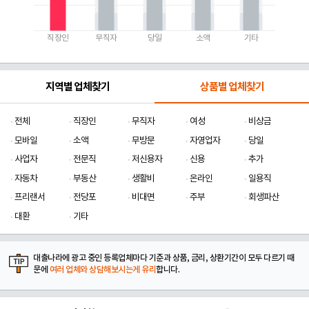
직장인
무직자
당일
소액
기타
지역별 업체찾기
상품별 업체찾기
전체
직장인
무직자
여성
비상금
모바일
소액
무방문
자영업자
당일
사업자
전문직
저신용자
신용
추가
자동차
부동산
생활비
온라인
일용직
프리랜서
전당포
비대면
주부
회생파산
대환
기타
대출나라에 광고 중인 등록업체마다 기준과 상품, 금리, 상환기간이 모두 다르기 때
문에
여러 업체와 상담해보시는게 유리
합니다.