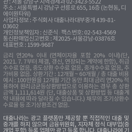
관 : 서울 강남구 지역경제과 02-3423-5522
주소 : 서울특별시 강남구 선릉로 655, 16층 (논현동, 디
에이원타워)
사업자정보 : 주식회사 대출나라대부중개 439-81-
03602
개인정보책임자 : 신준식
팩스번호: 02-543-4569
통신판매업신고번호 : 제2025-서울강남-03876호
대표번호 : 1599-9687
금리 연20% 이내 (연체이자율 포함 20% 이내)(단,
2021. 7. 7부터 체결, 갱신, 연장되는 계약에 한함), 취급
수수료 없음, 중도상환 수수료 없음, 중개수수료 없음, 추
가비용 없음. 상환기간 : 12개월 ~ 60개월 / 총 대출 비용
예시 : 100만원을 12개월 기간 동안 최대 금리 연20% 적
용하여 원리금균등상환방법으로 이용하는 경우 총 상환
금액 1,111,614원 (단, 대출상품 및 상환방법 등 대출계
약 내용에 따라 달라질 수 있습니다.) 채무의 조기상환수
수료율 등 조기상환조건 없음.
대출나라는 광고 플랫폼만 제공할 뿐 직접적인 대출 및
중개를 하지 않으며 금융위원회, 지자체 정식 대부업(중
개업 포함) 등록 업체만 광고 등록 합니다. 대출나라에 기