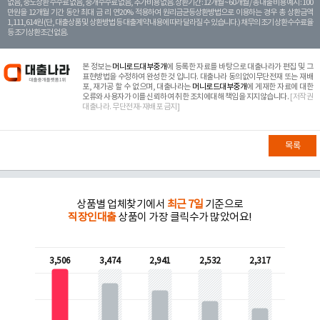
없음, 중도상환 수수료 없음, 중개수수료 없음, 추가비용 없음. 상환기간 : 12개월 ~ 60개월 / 총 대출 비용 예시 : 100
만원을 12개월 기간 동안 최대 금 리 연20% 적용하여 원리금균등상환방법으로 이용하는 경우 총 상환금액
1,111,614원 (단, 대출상품 및 상환방법 등 대출계약 내용에 따라 달라질 수 있습니다.) 채무의 조기 상환수수료율
등 조기상환조건 없음.
본 정보는
머니로드대부중개
에 등록한 자료를 바탕으로 대출나라가 편집 및 그
표현방법을 수정하여 완성한 것 입니다. 대출나라 동의없이무단전재 또는 재배
포, 재가공 할 수 없으며, 대출나라는
머니로드대부중개
에 게재한 자료에 대한
오류와 사용자가 이를 신뢰하여 취한 조치에대해 책임을 지지않습니다.
[저작권
대출나라. 무단전재-재배포 금지]
목록
상품별 업체찾기에서
최근 7일
기준으로
직장인대출
상품이 가장 클릭수가 많았어요!
3,506
3,474
2,941
2,532
2,317