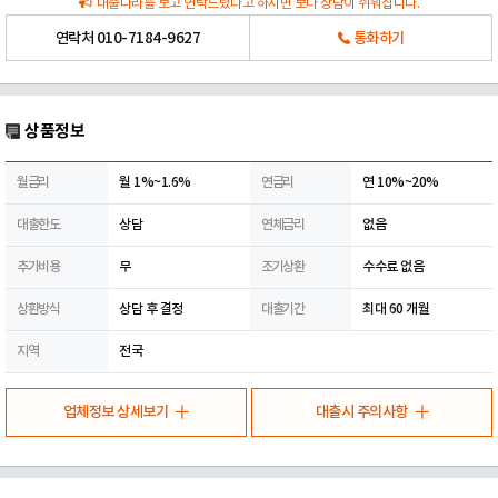
대출나라를 보고 연락드렸다고 하시면 보다 상담이 쉬워집니다.
연락처
010-7184-9627
통화하기
상품정보
월금리
월 1%~1.6%
연금리
연 10%~20%
대출한도
상담
연체금리
없음
추가비용
무
조기상환
수수료 없음
상환방식
상담 후 결정
대출기간
최대 60 개월
지역
전국
업체정보 상세보기
대출시 주의사항