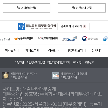
고객센터 연결
민원상담 연결
홈페이지 바로가기
회사소개
업체로그인
이용안내
PC화면보기
전체메뉴
이용약관
개인정보처리방침
책임의한계와법적고지
주의사항
오류신고
대출중개분야 방문자수
대출중개분야 대출문의
11년 연속 1위
11년 연속 1위
사이트명 : 대출나라대부중개
대부중개업 상호명 : 주식회사 대출나라대부중개
대표
자 : 신준식
등록번호 : 2025-서울강남-0111(대부중개업)
등록기