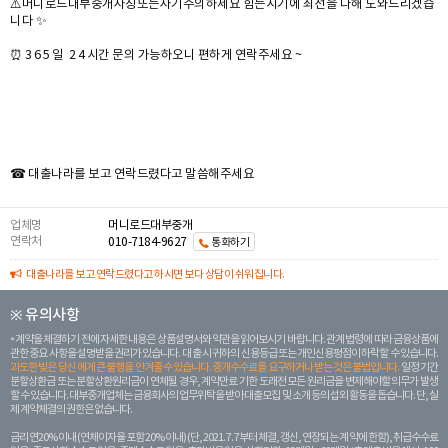
⚠️머니로드대부중개사칭또는사기주의하세요 힘든시기에 최선을 다해 도와드리겠습
니다 ✨
⏰ 3 6 5 일 2 4 시간 문의 가능하오니 편하게 연락주세요 ~
☎ 대출나라를 보고 연락드렸다고 말씀해주세요
업체명
머니로드대부중개
연락처
010-7184-9627
통화하기
대출나라를 보고 연락드렸다고 하시면 보다 상담이 쉬워집니다.
※ 유의사항
계약을 체결하기 전에 자세한 내용은 상품설명서와 약관을 읽어보시기 바랍니다. 관계 법령에 따라 금융상품에
관한 중요 사항을 설명받을 권리가 있습니다. 대 출 시 귀하의 신용등급 또는 개인신용평점이 하락할 수 있습니다.
과도한 빚은 당신 에게 큰 불행을 안겨줄 수 있습니다. 중개수수료를 요구하거나 받는 것은 불법입니다.
일정 기간
분할상환금 또는 분할상환원리금이 연체될 경우, 계약만료 기한 도래전 모든 원리금을 변제해야할 의무가 발생
할 수 있습니다. 대부중개업체는 금융회사의 업무위탁을 받아 대출모집 및 소개 등의 섭외 활동을 돕습니다. 단, 실
제 계약체결의 권한은 없습니다.
금리 연20% 이내 (연체이자율 포함 20% 이내) (단, 2021. 7. 7부터 체결, 갱신, 연장되는 계 약에 한함), 취급수수료