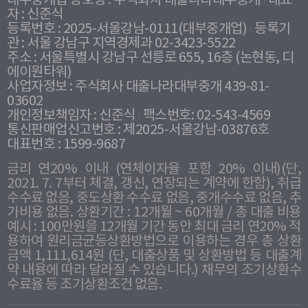
대부중개업 상호명 : 주식회사 대출나라대부중개
대표
자 : 신준식
등록번호 : 2025-서울강남-0111(대부중개업)
등록기
관 : 서울 강남구 지역경제과 02-3423-5522
주소 : 서울특별시 강남구 선릉로 655, 16층 (논현동, 디
에이원타워)
사업자정보 : 주식회사 대출나라대부중개 439-81-
03602
개인정보책임자 : 신준식
팩스번호: 02-543-4569
통신판매업신고번호 : 제2025-서울강남-03876호
대표번호 : 1599-9687
금리 연20% 이내 (연체이자율 포함 20% 이내)(단,
2021. 7. 7부터 체결, 갱신, 연장되는 계약에 한함), 취급
수수료 없음, 중도상환 수수료 없음, 중개수수료 없음, 추
가비용 없음. 상환기간 : 12개월 ~ 60개월 / 총 대출 비용
예시 : 100만원을 12개월 기간 동안 최대 금리 연20% 적
용하여 원리금균등상환방법으로 이용하는 경우 총 상환
금액 1,111,614원 (단, 대출상품 및 상환방법 등 대출계
약 내용에 따라 달라질 수 있습니다.) 채무의 조기상환수
수료율 등 조기상환조건 없음.