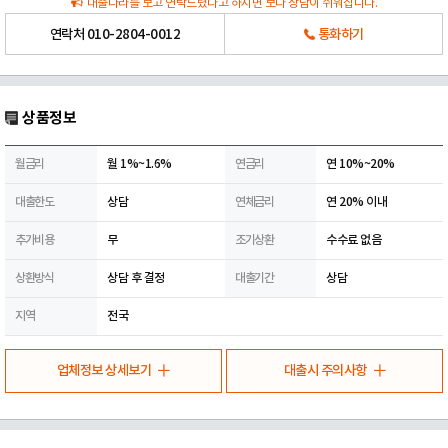
대출나라를 보고 연락드렸다고 하시면 보다 상담이 쉬워집니다.
연락처
010-2804-0012
통화하기
상품정보
월금리
월 1%~1.6%
연금리
연 10%~20%
대출한도
상담
연체금리
연 20% 이내
추가비용
무
조기상환
수수료 없음
상환방식
상담 후 결정
대출기간
상담
지역
전국
업체정보 상세보기
대출시 주의사항