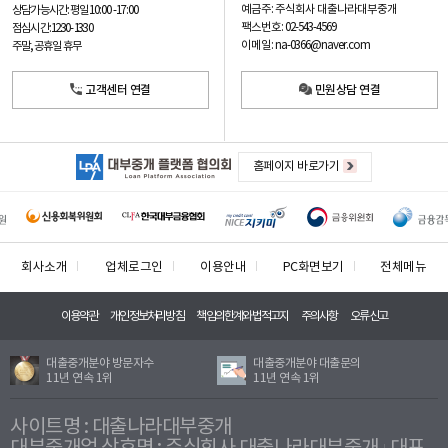
예금주: 주식회사 대출나라대부중개
상담가능시간: 평일
10:00 -17:00
팩스번호: 02-543-4569
점심시간: 12:30 - 13:30
이메일: na-0366@naver.com
주말, 공휴일 휴무
고객센터 연결
민원상담 연결
홈페이지 바로가기
회사소개
업체로그인
이용안내
PC화면보기
전체메뉴
이용약관
개인정보처리방침
책임의한계와법적고지
주의사항
오류신고
대출중개분야 방문자수
대출중개분야 대출문의
11년 연속 1위
11년 연속 1위
사이트명 : 대출나라대부중개