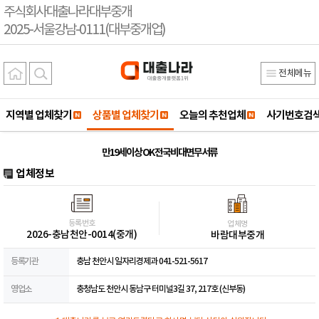
주식회사대출나라대부중개
2025-서울강남-0111(대부중개업)
전체메뉴
지역별 업체찾기
상품별 업체찾기
오늘의 추천업체
사기번호검
만19세이상 OK 전국비대면무서류
업체정보
등록번호
업체명
2026-충남천안-0014(중개)
바람대부중개
등록기관
충남 천안시 일자리경제과 041-521-5617
영업소
충청남도 천안시 동남구 터미널3길 37, 217호 (신부동)