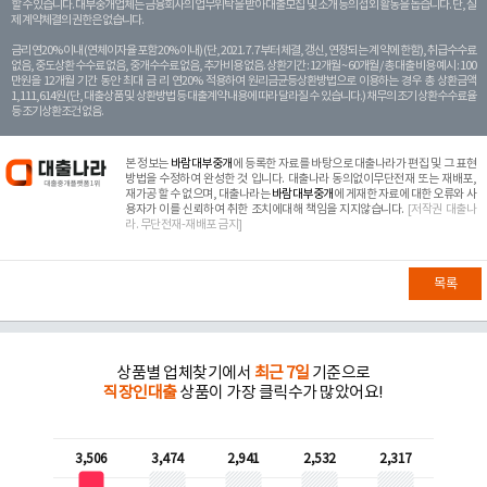
할 수 있습니다. 대부중개업체는 금융회사의 업무위탁을 받아 대출모집 및 소개 등의 섭외 활동을 돕습니다. 단, 실
제 계약체결의 권한은 없습니다.
금리 연20% 이내 (연체이자율 포함 20% 이내) (단, 2021. 7. 7부터 체결, 갱신, 연장되는 계 약에 한함), 취급수수료
없음, 중도상환 수수료 없음, 중개수수료 없음, 추가비용 없음. 상환기간 : 12개월 ~ 60개월 / 총 대출 비용 예시 : 100
만원을 12개월 기간 동안 최대 금 리 연20% 적용하여 원리금균등상환방법으로 이용하는 경우 총 상환금액
1,111,614원 (단, 대출상품 및 상환방법 등 대출계약 내용에 따라 달라질 수 있습니다.) 채무의 조기 상환수수료율
등 조기상환조건 없음.
본 정보는
바람대부중개
에 등록한 자료를 바탕으로 대출나라가 편집 및 그 표현
방법을 수정하여 완성한 것 입니다. 대출나라 동의없이무단전재 또는 재배포,
재가공 할 수 없으며, 대출나라는
바람대부중개
에 게재한 자료에 대한 오류와 사
용자가 이를 신뢰하여 취한 조치에대해 책임을 지지않습니다.
[저작권 대출나
라. 무단전재-재배포 금지]
목록
상품별 업체찾기에서
최근 7일
기준으로
직장인대출
상품이 가장 클릭수가 많았어요!
3,506
3,474
2,941
2,532
2,317