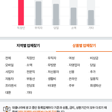
직장인
무직자
당일
소액
기타
지역별 업체찾기
상품별 업체찾기
전체
직장인
무직자
여성
비상금
모바일
소액
무방문
자영업자
당일
사업자
전문직
저신용자
신용
추가
자동차
부동산
생활비
온라인
일용직
프리랜서
전당포
비대면
주부
회생파산
대환
기타
대출나라에 광고 중인 등록업체마다 기준과 상품, 금리, 상환기간이 모두 다르기 때