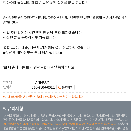
♡다수의 금융사와 제휴로 높은 당일 승인률 약속 합니다 !
#직장인#무직자#대학생#사업자#주부#직업군인#현역군인#유흥업소종사자#일용직
#프리랜서
직업 조건없이 24시간 편안한 상담 도와 드리겠습니다
직장인 분들 문자상담도 가능합니다
불법 고금리 대출, 내구제,가개통등 절대 취급하지 않습니다
■상담 후 개인정보는 즉시 폐기 됩니다.■
☎ 대출나라를 보고 연락드렸다고 말씀해주세요
업체명
바람대부중개
연락처
010-2804-0012
통화하기
대출나라를 보고 연락드렸다고 하시면 보다 상담이 쉬워집니다.
※ 유의사항
계약을 체결하기 전에 자세한 내용은 상품설명서와 약관을 읽어보시기 바랍니다. 관계 법령에 따라 금융상품에
관한 중요 사항을 설명받을 권리가 있습니다. 대 출 시 귀하의 신용등급 또는 개인신용평점이 하락할 수 있습니다.
과도한 빚은 당신 에게 큰 불행을 안겨줄 수 있습니다. 중개수수료를 요구하거나 받는 것은 불법입니다.
일정 기간
분할상환금 또는 분할상환원리금이 연체될 경우, 계약만료 기한 도래전 모든 원리금을 변제해야할 의무가 발생