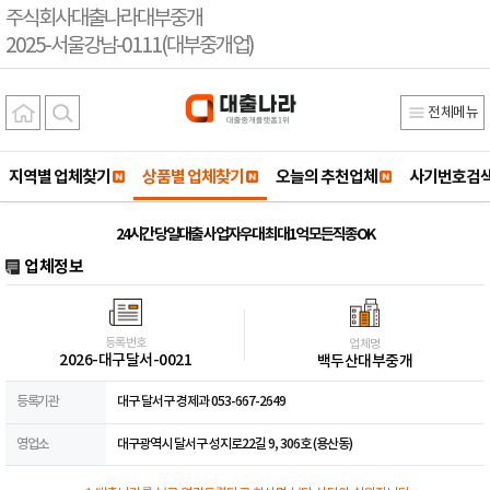
주식회사대출나라대부중개
2025-서울강남-0111(대부중개업)
전체메뉴
지역별 업체찾기
상품별 업체찾기
오늘의 추천업체
사기번호검
24시간 당일대출 사업자우대 최대1억 모든직종OK
업체정보
등록번호
업체명
2026-대구달서-0021
백두산대부중개
등록기관
대구 달서구 경제과 053-667-2649
영업소
대구광역시 달서구 성지로22길 9, 306호 (용산동)