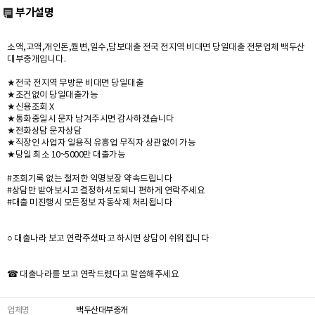
부가설명
소액,고액,개인돈,월변,일수,담보대출 전국 전지역 비대면 당일대출 전문업체 백두산
대부중개입니다.
★전국 전지역 무방문 비대면 당일대출
★조건없이 당일대출가능
★신용조회 X
★통화중일시 문자 남겨주시면 감사하겠습니다
★전화상담 문자상담
★직장인 사업자 일용직 유흥업 무직자 상관없이 가능
★당일 최소 10~5000만 대출가능
#조회기록 없는 철저한 익명보장 약속드립니다
#상담만 받아보시고 결정하셔도되니 편하게 연락주세요
#대출 미진행시 모든정보 자동삭제 처리됩니다
○ 대출나라 보고 연락주셨따고 하시면 상담이 쉬워집니다
☎ 대출나라를 보고 연락드렸다고 말씀해주세요
업체명
백두산대부중개