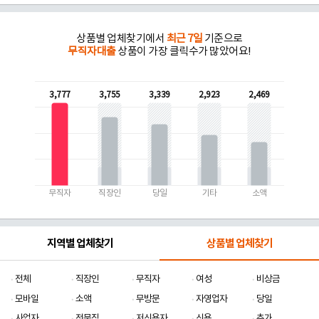
상품별 업체찾기에서
최근 7일
기준으로
무직자대출
상품이 가장 클릭수가 많았어요!
3,777
3,755
3,339
2,923
2,469
무직자
직장인
당일
기타
소액
지역별 업체찾기
상품별 업체찾기
전체
직장인
무직자
여성
비상금
모바일
소액
무방문
자영업자
당일
사업자
전문직
저신용자
신용
추가