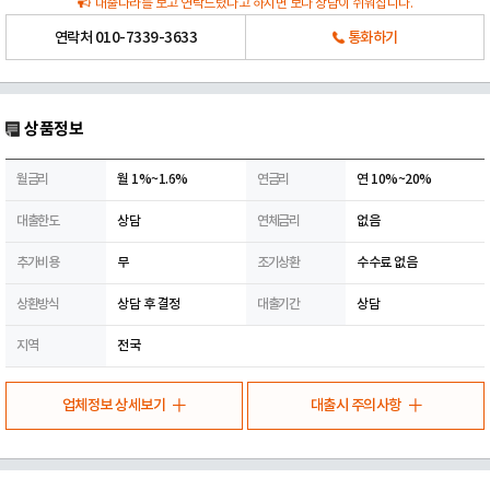
대출나라를 보고 연락드렸다고 하시면 보다 상담이 쉬워집니다.
연락처
010-7339-3633
통화하기
상품정보
월금리
월 1%~1.6%
연금리
연 10%~20%
대출한도
상담
연체금리
없음
추가비용
무
조기상환
수수료 없음
상환방식
상담 후 결정
대출기간
상담
지역
전국
업체정보 상세보기
대출시 주의사항