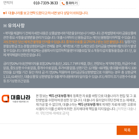
연락처
010-7339-3633
통화하기
대출나라를 보고 연락드렸다고 하시면 보다 상담이 쉬워집니다.
※ 유의사항
계약을 체결하기 전에 자세한 내용은 상품설명서와 약관을 읽어보시기 바랍니다. 관계 법령에 따라 금융상품에
관한 중요 사항을 설명받을 권리가 있습니다. 대 출 시 귀하의 신용등급 또는 개인신용평점이 하락할 수 있습니다.
과도한 빚은 당신 에게 큰 불행을 안겨줄 수 있습니다. 중개수수료를 요구하거나 받는 것은 불법입니다.
일정 기간
분할상환금 또는 분할상환원리금이 연체될 경우, 계약만료 기한 도래전 모든 원리금을 변제해야할 의무가 발생
할 수 있습니다. 대부중개업체는 금융회사의 업무위탁을 받아 대출모집 및 소개 등의 섭외 활동을 돕습니다. 단, 실
제 계약체결의 권한은 없습니다.
금리 연20% 이내 (연체이자율 포함 20% 이내) (단, 2021. 7. 7부터 체결, 갱신, 연장되는 계 약에 한함), 취급수수료
없음, 중도상환 수수료 없음, 중개수수료 없음, 추가비용 없음. 상환기간 : 12개월 ~ 60개월 / 총 대출 비용 예시 : 100
만원을 12개월 기간 동안 최대 금 리 연20% 적용하여 원리금균등상환방법으로 이용하는 경우 총 상환금액
1,111,614원 (단, 대출상품 및 상환방법 등 대출계약 내용에 따라 달라질 수 있습니다.) 채무의 조기 상환수수료율
등 조기상환조건 없음.
본 정보는
백두산대부중개
에 등록한 자료를 바탕으로 대출나라가 편집 및 그 표
현방법을 수정하여 완성한 것 입니다. 대출나라 동의없이무단전재 또는 재배포,
재가공 할 수 없으며, 대출나라는
백두산대부중개
에 게재한 자료에 대한 오류와
사용자가 이를 신뢰하여 취한 조치에대해 책임을 지지않습니다.
[저작권 대출나
라. 무단전재-재배포 금지]
목록