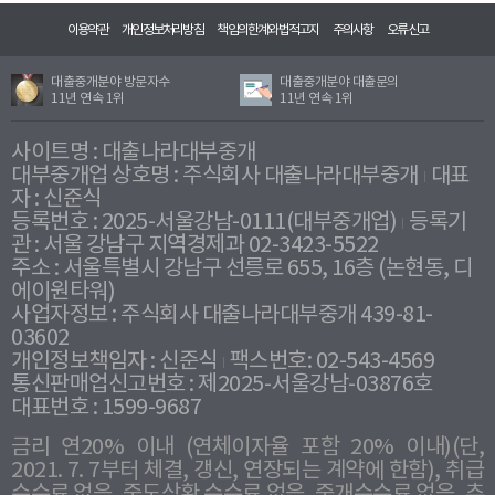
이용약관
개인정보처리방침
책임의한계와법적고지
주의사항
오류신고
대출중개분야 방문자수
대출중개분야 대출문의
11년 연속 1위
11년 연속 1위
사이트명 : 대출나라대부중개
대부중개업 상호명 : 주식회사 대출나라대부중개
대표
자 : 신준식
등록번호 : 2025-서울강남-0111(대부중개업)
등록기
관 : 서울 강남구 지역경제과 02-3423-5522
주소 : 서울특별시 강남구 선릉로 655, 16층 (논현동, 디
에이원타워)
사업자정보 : 주식회사 대출나라대부중개 439-81-
03602
개인정보책임자 : 신준식
팩스번호: 02-543-4569
통신판매업신고번호 : 제2025-서울강남-03876호
대표번호 : 1599-9687
금리 연20% 이내 (연체이자율 포함 20% 이내)(단,
2021. 7. 7부터 체결, 갱신, 연장되는 계약에 한함), 취급
수수료 없음, 중도상환 수수료 없음, 중개수수료 없음, 추