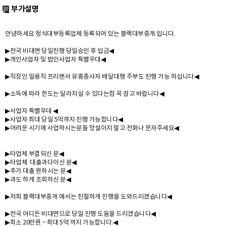
부가설명
안녕하세요 정식대부등록업체 등록되어 있는 블랙대부중개 입니다.
▶전국 비대면 당일진행 당일승인 후 입금◀
▶개인사업자 및 법인사업자 특별우대◀
▶직장인 일용직 프리랜서 유흥종사자 배달대행 주부도 진행 가능 하십니다◀
▶소득에 따라 한도는 달라지실 수 있다는점 꼭 참고 바랍니다◀
▶사업자 특별우대 ◀
▶사업자 최대 당일 5억까지 진행 가능합니다◀
▶어려운 시기에 사업하시는분들 망설이지 말고 전화나 문자주세요◀
▶타업체 부결되신 분◀
▶타업체 대출과다이신 분◀
▶추가 대출 원하시는 분◀
▶과도 하게 조회하신 분◀
▶저희 블랙대부중개 에서는 친절하게 진행을 도와드리겠습니다◀
▶전국 어디든 비대면으로 당일 진행 도움을 드리겠습니다◀
▶최소 20만원 ~ 최대 5억 까지 가능합니다.◀