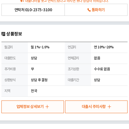
대출나라를 보고 연락드렸다고 하시면 보다 상담이 쉬워집니다.
연락처
010-2375-3100
통화하기
상품정보
월금리
월 1%~1.6%
연금리
연 10%~20%
대출한도
상담
연체금리
없음
추가비용
무
조기상환
수수료 없음
상환방식
상담 후 결정
대출기간
상담
지역
전국
업체정보 상세보기
대출시 주의사항