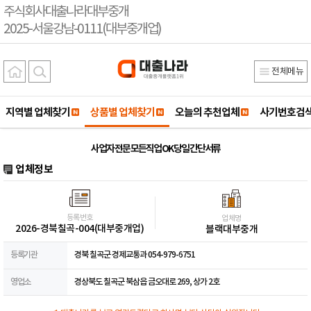
주식회사대출나라대부중개
2025-서울강남-0111(대부중개업)
전체메뉴
지역별 업체찾기
상품별 업체찾기
오늘의 추천업체
사기번호검
사업자 전문 모든직업 OK 당일 간단서류
업체정보
등록번호
업체명
2026-경북칠곡-004(대부중개업)
블랙대부중개
등록기관
경북 칠곡군 경제교통과 054-979-6751
영업소
경상북도 칠곡군 북삼읍 금오대로 269, 상가 2호