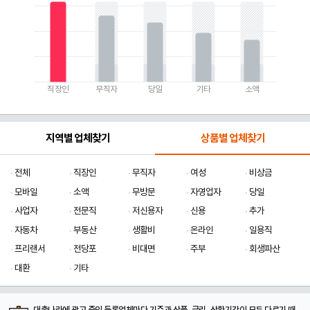
직장인
무직자
당일
기타
소액
지역별 업체찾기
상품별 업체찾기
전체
직장인
무직자
여성
비상금
모바일
소액
무방문
자영업자
당일
사업자
전문직
저신용자
신용
추가
자동차
부동산
생활비
온라인
일용직
프리랜서
전당포
비대면
주부
회생파산
대환
기타