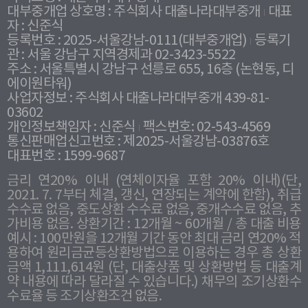
대부중개업 상호명 : 주식회사 대출나라대부중개
대표
자 : 신준식
등록번호 : 2025-서울강남-0111(대부중개업)
등록기
관 : 서울 강남구 지역경제과 02-3423-5522
주소 : 서울특별시 강남구 선릉로 655, 16층 (논현동, 디
에이원타워)
사업자정보 : 주식회사 대출나라대부중개 439-81-
03602
개인정보책임자 : 신준식
팩스번호: 02-543-4569
통신판매업신고번호 : 제2025-서울강남-03876호
대표번호 : 1599-9687
금리 연20% 이내 (연체이자율 포함 20% 이내)(단,
2021. 7. 7부터 체결, 갱신, 연장되는 계약에 한함), 취급
수수료 없음, 중도상환 수수료 없음, 중개수수료 없음, 추
가비용 없음. 상환기간 : 12개월 ~ 60개월 / 총 대출 비용
예시 : 100만원을 12개월 기간 동안 최대 금리 연20% 적
용하여 원리금균등상환방법으로 이용하는 경우 총 상환
금액 1,111,614원 (단, 대출상품 및 상환방법 등 대출계
약 내용에 따라 달라질 수 있습니다.) 채무의 조기상환수
수료율 등 조기상환조건 없음.