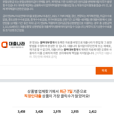
분할상환금 또는 분할상환원리금이 연체될 경우, 계약만료 기한 도래전 모든 원리금을 변제해야할 의무가 발생
할 수 있습니다. 대부중개업체는 금융회사의 업무위탁을 받아 대출모집 및 소개 등의 섭외 활동을 돕습니다. 단, 실
제 계약체결의 권한은 없습니다.
금리 연20% 이내 (연체이자율 포함 20% 이내) (단, 2021. 7. 7부터 체결, 갱신, 연장되는 계 약에 한함), 취급수수료
없음, 중도상환 수수료 없음, 중개수수료 없음, 추가비용 없음. 상환기간 : 12개월 ~ 60개월 / 총 대출 비용 예시 : 100
만원을 12개월 기간 동안 최대 금 리 연20% 적용하여 원리금균등상환방법으로 이용하는 경우 총 상환금액
1,111,614원 (단, 대출상품 및 상환방법 등 대출계약 내용에 따라 달라질 수 있습니다.) 채무의 조기 상환수수료율
등 조기상환조건 없음.
본 정보는
블랙대부중개
에 등록한 자료를 바탕으로 대출나라가 편집 및 그 표현
방법을 수정하여 완성한 것 입니다. 대출나라 동의없이무단전재 또는 재배포,
재가공 할 수 없으며, 대출나라는
블랙대부중개
에 게재한 자료에 대한 오류와 사
용자가 이를 신뢰하여 취한 조치에대해 책임을 지지않습니다.
[저작권 대출나
라. 무단전재-재배포 금지]
목록
상품별 업체찾기에서
최근 7일
기준으로
직장인대출
상품이 가장 클릭수가 많았어요!
3,458
3,426
2,970
2,955
2,412