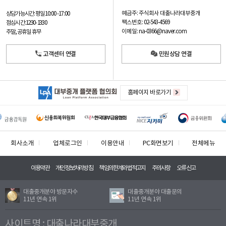
예금주: 주식회사 대출나라대부중개
상담가능시간: 평일
10:00 -17:00
팩스번호: 02-543-4569
점심시간: 12:30 - 13:30
이메일: na-0366@naver.com
주말, 공휴일 휴무
고객센터 연결
민원상담 연결
홈페이지 바로가기
회사소개
업체로그인
이용안내
PC화면보기
전체메뉴
이용약관
개인정보처리방침
책임의한계와법적고지
주의사항
오류신고
대출중개분야 방문자수
대출중개분야 대출문의
11년 연속 1위
11년 연속 1위
사이트명 : 대출나라대부중개