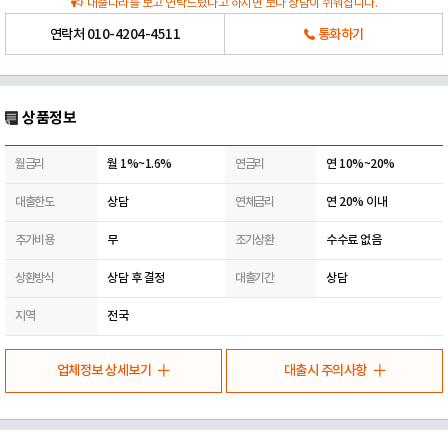
대출나라를 보고 연락드렸다고 하시면 보다 상담이 쉬워집니다.
연락처
010-4204-4511
통화하기
상품정보
월금리
월 1%~1.6%
연금리
연 10%~20%
대출한도
상담
연체금리
연 20% 이내
추가비용
무
조기상환
수수료 없음
상환방식
상담 후 결정
대출기간
상담
지역
전국
업체정보 상세보기
대출시 주의사항