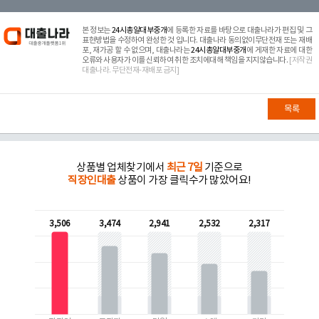
본 정보는
24시총알대부중개
에 등록한 자료를 바탕으로 대출나라가 편집 및 그
표현방법을 수정하여 완성한 것 입니다. 대출나라 동의없이무단전재 또는 재배
포, 재가공 할 수 없으며, 대출나라는
24시총알대부중개
에 게재한 자료에 대한
오류와 사용자가 이를 신뢰하여 취한 조치에대해 책임을 지지않습니다.
[저작권
대출나라. 무단전재-재배포 금지]
목록
상품별 업체찾기에서
최근 7일
기준으로
직장인대출
상품이 가장 클릭수가 많았어요!
3,506
3,474
2,941
2,532
2,317