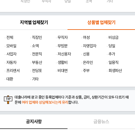
직장인
무직자
당일
소액
기타
지역별 업체찾기
상품별 업체찾기
전체
직장인
무직자
여성
비상금
모바일
소액
무방문
자영업자
당일
사업자
전문직
저신용자
신용
추가
자동차
부동산
생활비
온라인
일용직
프리랜서
전당포
비대면
주부
회생파산
대환
기타
대출나라에 광고 중인 등록업체마다 기준과 상품, 금리, 상환기간이 모두 다르기 때
문에
여러 업체와 상담해보시는게 유리
합니다.
공지사항
금융뉴스