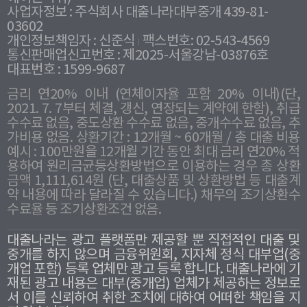
사업자정보 : 주식회사 대출나라대부중개 439-81-
03602
개인정보책임자 : 신준식
팩스번호: 02-543-4569
통신판매업신고번호 : 제2025-서울강남-03876호
대표번호 : 1599-9687
금리 연20% 이내 (연체이자율 포함 20% 이내)(단,
2021. 7. 7부터 체결, 갱신, 연장되는 계약에 한함), 취급
수수료 없음, 중도상환 수수료 없음, 중개수수료 없음, 추
가비용 없음. 상환기간 : 12개월 ~ 60개월 / 총 대출 비용
예시 : 100만원을 12개월 기간 동안 최대 금리 연20% 적
용하여 원리금균등상환방법으로 이용하는 경우 총 상환
금액 1,111,614원 (단, 대출상품 및 상환방법 등 대출계
약 내용에 따라 달라질 수 있습니다.) 채무의 조기상환수
수료율 등 조기상환조건 없음.
대출나라는 광고 플랫폼만 제공할 뿐 직접적인 대출 및
중개를 하지 않으며 금융위원회, 지자체 정식 대부업(중
개업 포함) 등록 업체만 광고 등록 합니다. 대출나라에 기
재된 광고 내용은 대부(중개업) 업체가 제공하는 정보로
서 이를 신뢰하여 취한 조치에 대하여 어떠한 책임을 지