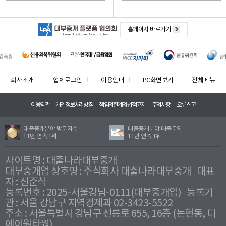
홈페이지 바로가기
회사소개
업체로그인
이용안내
PC화면보기
전체메뉴
이용약관
개인정보처리방침
책임의한계와법적고지
주의사항
오류신고
대출중개분야 방문자수
대출중개분야 대출문의
11년 연속 1위
11년 연속 1위
사이트명 : 대출나라대부중개
대부중개업 상호명 : 주식회사 대출나라대부중개
대표
자 : 신준식
등록번호 : 2025-서울강남-0111(대부중개업)
등록기
관 : 서울 강남구 지역경제과 02-3423-5522
주소 : 서울특별시 강남구 선릉로 655, 16층 (논현동, 디
에이원타워)