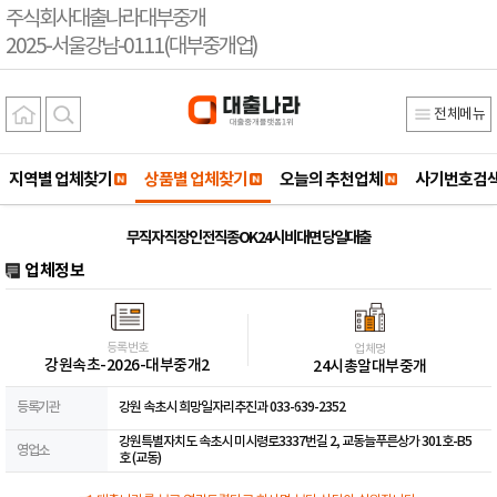
주식회사대출나라대부중개
2025-서울강남-0111(대부중개업)
전체메뉴
지역별 업체찾기
상품별 업체찾기
오늘의 추천업체
사기번호검
무직자 직장인 전직종OK 24시 비대면 당일대출
업체정보
등록번호
업체명
강원속초-2026-대부중개2
24시총알대부중개
등록기관
강원 속초시 희망일자리추진과 033-639-2352
강원특별자치도 속초시 미시령로3337번길 2, 교동늘푸른상가 301호-B5
영업소
호 (교동)