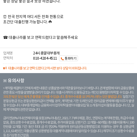
좋은 상담 좋은 결과 보장 하겠습니다.
⏰ 전국 전지역 어디서든 전화 한통으로
초간단 대출진행 가능합니다. ☘️
☎ 대출나라를 보고 연락드렸다고 말씀해주세요
업체명
24시총알대부중개
연락처
010-4204-4511
통화하기
대출나라를 보고 연락드렸다고 하시면 보다 상담이 쉬워집니다.
※ 유의사항
계약을 체결하기 전에 자세한 내용은 상품설명서와 약관을 읽어보시기 바랍니다. 관계 법령에 따라 금융상품에
관한 중요 사항을 설명받을 권리가 있습니다. 대 출 시 귀하의 신용등급 또는 개인신용평점이 하락할 수 있습니다.
과도한 빚은 당신 에게 큰 불행을 안겨줄 수 있습니다. 중개수수료를 요구하거나 받는 것은 불법입니다.
일정 기간
분할상환금 또는 분할상환원리금이 연체될 경우, 계약만료 기한 도래전 모든 원리금을 변제해야할 의무가 발생
할 수 있습니다. 대부중개업체는 금융회사의 업무위탁을 받아 대출모집 및 소개 등의 섭외 활동을 돕습니다. 단, 실
제 계약체결의 권한은 없습니다.
금리 연20% 이내 (연체이자율 포함 20% 이내) (단, 2021. 7. 7부터 체결, 갱신, 연장되는 계 약에 한함), 취급수수료
없음, 중도상환 수수료 없음, 중개수수료 없음, 추가비용 없음. 상환기간 : 12개월 ~ 60개월 / 총 대출 비용 예시 : 100
만원을 12개월 기간 동안 최대 금 리 연20% 적용하여 원리금균등상환방법으로 이용하는 경우 총 상환금액
1,111,614원 (단, 대출상품 및 상환방법 등 대출계약 내용에 따라 달라질 수 있습니다.) 채무의 조기 상환수수료율
등 조기상환조건 없음.