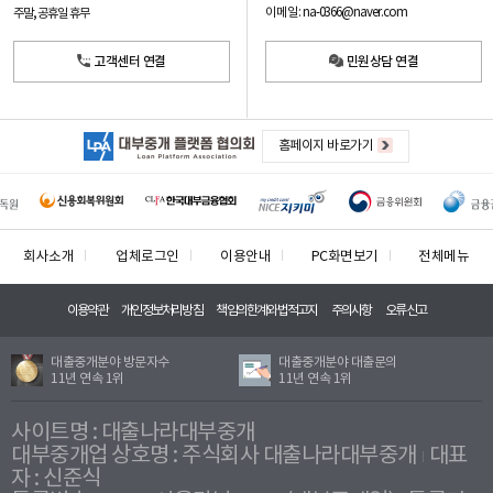
이메일: na-0366@naver.com
주말, 공휴일 휴무
고객센터 연결
민원상담 연결
홈페이지 바로가기
회사소개
업체로그인
이용안내
PC화면보기
전체메뉴
이용약관
개인정보처리방침
책임의한계와법적고지
주의사항
오류신고
대출중개분야 방문자수
대출중개분야 대출문의
11년 연속 1위
11년 연속 1위
사이트명 : 대출나라대부중개
대부중개업 상호명 : 주식회사 대출나라대부중개
대표
자 : 신준식