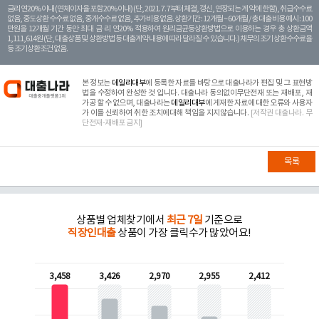
금리 연20% 이내 (연체이자율 포함 20% 이내) (단, 2021. 7. 7부터 체결, 갱신, 연장되는 계 약에 한함), 취급수수료
없음, 중도상환 수수료 없음, 중개수수료 없음, 추가비용 없음. 상환기간 : 12개월 ~ 60개월 / 총 대출 비용 예시 : 100
만원을 12개월 기간 동안 최대 금 리 연20% 적용하여 원리금균등상환방법으로 이용하는 경우 총 상환금액
1,111,614원 (단, 대출상품 및 상환방법 등 대출계약 내용에 따라 달라질 수 있습니다.) 채무의 조기 상환수수료율
등 조기상환조건 없음.
본 정보는
데일리대부
에 등록한 자료를 바탕으로 대출나라가 편집 및 그 표현방
법을 수정하여 완성한 것 입니다. 대출나라 동의없이무단전재 또는 재배포, 재
가공 할 수 없으며, 대출나라는
데일리대부
에 게재한 자료에 대한 오류와 사용자
가 이를 신뢰하여 취한 조치에대해 책임을 지지않습니다.
[저작권 대출나라. 무
단전재-재배포 금지]
목록
상품별 업체찾기에서
최근 7일
기준으로
직장인대출
상품이 가장 클릭수가 많았어요!
3,458
3,426
2,970
2,955
2,412