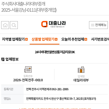
주식회사대출나라대부중개
2025-서울강남-0111(대부중개업)
전체메뉴
지역별 업체찾기
상품별 업체찾기
오늘의 추천업체
사기번호검
24시 비대면 월변상품 저금리로OK
업체정보
등록번호
업체명
2026-전북전주-0010
데일리대부
등록기관
전북 전주시 지역경제과 063-281-2086
영업소
전북특별자치도 전주시 완산구 홍산북로 59-7, 202호 (효자동3가)