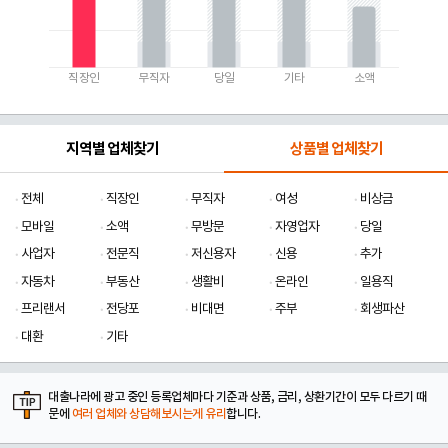
직장인
무직자
당일
기타
소액
지역별 업체찾기
상품별 업체찾기
전체
직장인
무직자
여성
비상금
모바일
소액
무방문
자영업자
당일
사업자
전문직
저신용자
신용
추가
자동차
부동산
생활비
온라인
일용직
프리랜서
전당포
비대면
주부
회생파산
대환
기타
대출나라에 광고 중인 등록업체마다 기준과 상품, 금리, 상환기간이 모두 다르기 때
문에
여러 업체와 상담해보시는게 유리
합니다.