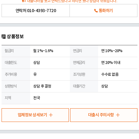
대출나라를 보고 연락드렸다고 하시면 보다 상담이 쉬워집니다.
연락처
010-4393-7720
통화하기
상품정보
월금리
월 1%~1.6%
연금리
연 10%~20%
대출한도
상담
연체금리
연 20% 이내
추가비용
유
조기상환
수수료 없음
상환방식
상담 후 결정
대출기간
상담
지역
전국
업체정보 상세보기
대출시 주의사항