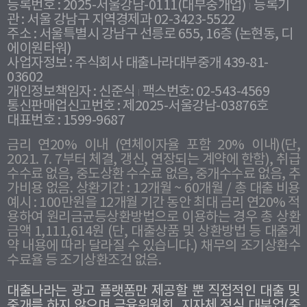
등록번호 : 2025-서울강남-0111(대부중개업)
등록기
관 : 서울 강남구 지역경제과 02-3423-5522
주소 : 서울특별시 강남구 선릉로 655, 16층 (논현동, 디
에이원타워)
사업자정보 : 주식회사 대출나라대부중개 439-81-
03602
개인정보책임자 : 신준식
팩스번호: 02-543-4569
통신판매업신고번호 : 제2025-서울강남-03876호
대표번호 : 1599-9687
금리 연20% 이내 (연체이자율 포함 20% 이내)(단,
2021. 7. 7부터 체결, 갱신, 연장되는 계약에 한함), 취급
수수료 없음, 중도상환 수수료 없음, 중개수수료 없음, 추
가비용 없음. 상환기간 : 12개월 ~ 60개월 / 총 대출 비용
예시 : 100만원을 12개월 기간 동안 최대 금리 연20% 적
용하여 원리금균등상환방법으로 이용하는 경우 총 상환
금액 1,111,614원 (단, 대출상품 및 상환방법 등 대출계
약 내용에 따라 달라질 수 있습니다.) 채무의 조기상환수
수료율 등 조기상환조건 없음.
대출나라는 광고 플랫폼만 제공할 뿐 직접적인 대출 및
중개를 하지 않으며 금융위원회, 지자체 정식 대부업(중