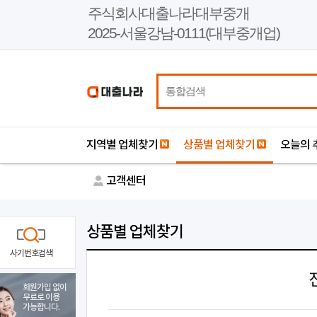
본
주식회사대출나라대부중개
문
2025-서울강남-0111(대부중개업)
바
로
가
기
지역별 업체찾기
상품별 업체찾기
오늘의 
고객센터
상품별 업체찾기
사기번호검색
회원가입 없이
무료로 이용
가능합니다.