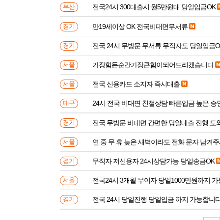
전국24시 300대출시 월5만원대 당일입금OK
부산
만19세이상 OK 전국비대면무서류
경기
전국 24시 무방문 무서류 무직자도 당일입금O
경기
가장힘든순간가장큰힘이되어드리겠습니다
서울
전국 신용카드 소지자 즉시대출
서울
24시 전국 비대면 친절상담 빠른입금 높은 승
대구
전국 무방문 비대면 간편한 당일대출 진행 
경기
연 중 무 휴 늦은 새벽이라도 전화 문자 남겨
서울
무직자 저신용자 24시상담가능 당일송금OK
경기
전국24시 3개월 무이자 당일1000만원까지 가
서울
전국 24시 당일진행 당일입금 까지 가능합니
경기