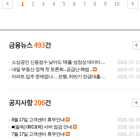
1
2
3
4
5
6
7
8
9
10
금융뉴스
493
건
소상공인 신용점수 낮아도 '매출·성장성 데이터..
2026. 07. 2
내일 부동산 정책 첫 토론회...공급난 해법 ..
2026. 07. 1
아파트 입주 문제없나… 은행, 하반기 잔금대출..
2026. 07. 0
공지사항
206
건
8월 17일 고객센터 휴무안내
2026. 08. 0
■(필독) 08/13(목) 서버 점검 안내
2026. 08. 0
7월 17일 고객센터 휴무안내
2026. 07. 1