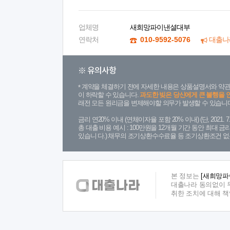
업체명
새희망파이낸셜대부
연락처
010-9592-5076
대출나
※ 유의사항
계약을 체결하기 전에 자세한 내용은 상품설명서와 약관
이 하락할 수 있습니다.
과도한 빚은 당신에게 큰 불행을 
래전 모든 원리금을 변제해야할 의무가 발생할 수 있습니다
금리 연20% 이내 (연체이자율 포함 20% 이내) (단, 2021
총 대출 비용 예시 : 100만원을 12개월 기간 동안 최대 
있습니 다.) 채무의 조기상환수수료율 등 조기상환조건 없
본 정보는
[새희망파
대출나라 동의없이 무
취한 조치에 대해 