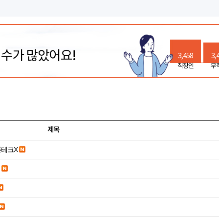
릭수가 많았어요!
3,458
3,
직장인
무
제목
폰테크X