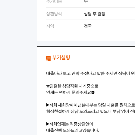
추가비용
무
상환방식
상담 후 결정
지역
전국
부가설명
대출나라 보고 연락 주셨다고 말씀 주시면 상담이 원
☎️친절한 상담직원 대기중으로
언제든 편하게 문의주세요☎️
▶️저희 새희망파이낸셜대부는 당일 대출을 원칙으로 
항상친절하게 상담 도와드리고 있으니 부담 없이 전화
▶️저희업체는 직종상관없이
대출진행 도와드리고있습니다.