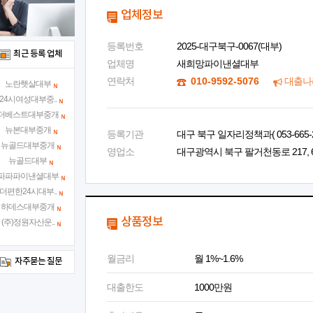
업체정보
등록번호
2025-대구북구-0067(대부)
최근 등록 업체
업체명
새희망파이낸셜대부
연락처
010-9592-5076
대출나
노란햇살대부
24시여성대부중..
더베스트대부중개
뉴본대부중개
등록기관
대구 북구 일자리정책과( 053-665-2
뉴골드대부중개
영업소
대구광역시 북구 팔거천동로 217, 6
뉴골드대부
파파파이낸셜대부
더편한24시대부..
하데스대부중개
상품정보
(주)정원자산운..
월금리
월 1%~1.6%
자주묻는 질문
대출한도
1000만원