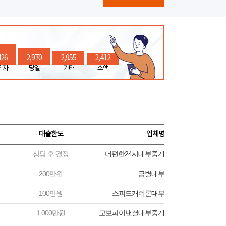
426
2,970
2,955
2,412
직자
당일
기타
소액
대출한도
업체명
상담 후 결정
더편한24시대부중개
200만원
금별대부
100만원
스피드캐쉬론대부
1,000만원
교보파이낸셜대부중개