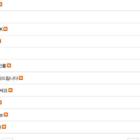
K
인률
도와드립니다
주세요
능
다