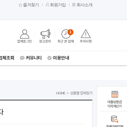
즐겨찾기
회원가입
회사소개
1
업체로그인
광고문의
최근 본 업체
주의사항
업체조회
커뮤니티
이용안내
HOME
>
상품별 업체찾기
대출상환금
이자계산기
다
등록대부업체