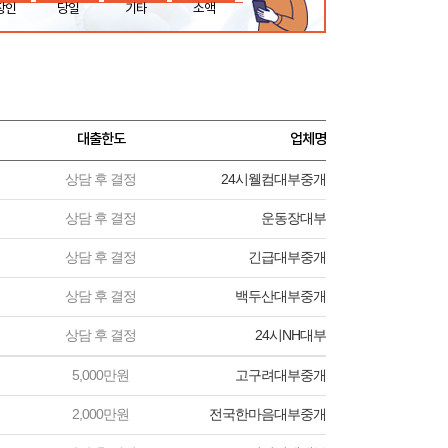
장인
당일
기타
소액
대출한도
업체명
상담 후 결정
24시웰컴대부중개
상담 후 결정
운동장대부
상담 후 결정
긴급대부중개
상담 후 결정
백두산대부중개
상담 후 결정
24시NH대부
5,000만원
고구려대부중개
2,000만원
전국한마음대부중개