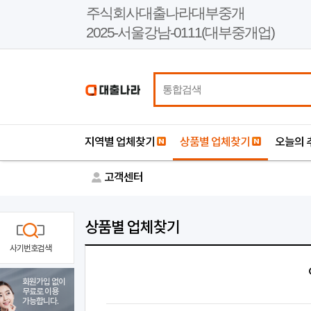
본
주식회사대출나라대부중개
문
2025-서울강남-0111(대부중개업)
바
로
가
기
지역별 업체찾기
상품별 업체찾기
오늘의 
고객센터
상품별 업체찾기
사기번호검색
회원가입 없이
무료로 이용
가능합니다.