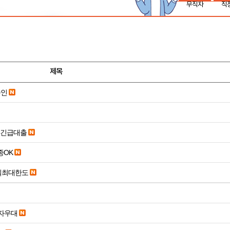
무직자
직
제목
승인
시긴급대출
종OK
당일최대한도
당일입금 수수료x 사업자우대