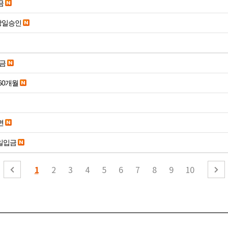
금
당일승인
송금
60개월
면
당일입금
1
2
3
4
5
6
7
8
9
10