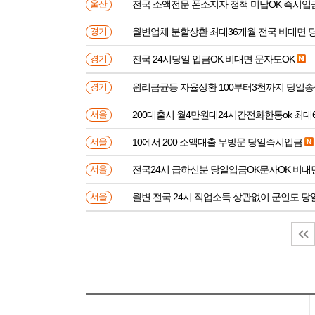
전국 소액전문 폰소지자 정책 미납OK 즉시입
울산
월변업체 분할상환 최대36개월 전국 비대면 
경기
전국 24시당일 입금OK 비대면 문자도OK
경기
원리금균등 자율상환 100부터3천까지 당일
경기
200대출시 월4만원대24시간전화한통ok 최대
서울
10에서 200 소액대출 무방문 당일즉시입금
서울
전국24시 급하신분 당일입금OK문자OK 비대
서울
월변 전국 24시 직업소득 상관없이 군인도 
서울