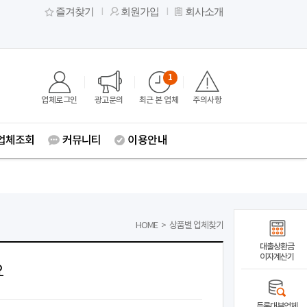
즐겨찾기
회원가입
회사소개
1
업체로그인
광고문의
최근 본 업체
주의사항
업체조회
커뮤니티
이용안내
HOME
>
상품별 업체찾기
대출상환금
이자계산기
요
등록대부업체