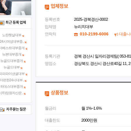
업체정보
등록번호
2025-경북경산-0002
최근 등록 업체
업체명
뉴리치대부
연락처
010-2199-6006
대출나
노란햇살대부
24시여성대부중..
더베스트대부중개
뉴본대부중개
등록기관
경북 경산시 일자리경제팀( 053-810-
뉴골드대부중개
영업소
경상북도 경산시 경산로40길 11, 2층
뉴골드대부
파파파이낸셜대부
더편한24시대부..
하데스대부중개
상품정보
(주)정원자산운..
월금리
월 1%~1.6%
자주묻는 질문
대출한도
2000만원