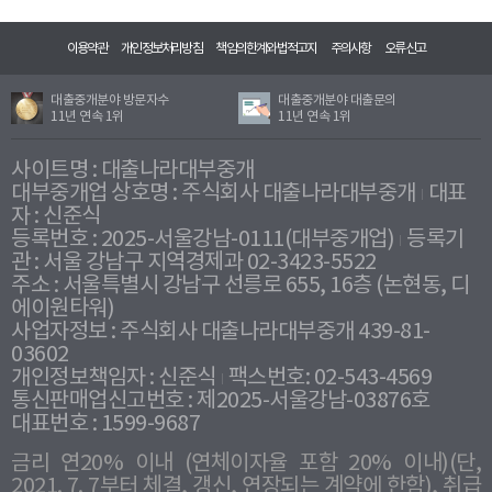
이용약관
개인정보처리방침
책임의한계와법적고지
주의사항
오류신고
대출중개분야 방문자수
대출중개분야 대출문의
11년 연속 1위
11년 연속 1위
사이트명 : 대출나라대부중개
대부중개업 상호명 : 주식회사 대출나라대부중개
대표
자 : 신준식
등록번호 : 2025-서울강남-0111(대부중개업)
등록기
관 : 서울 강남구 지역경제과 02-3423-5522
주소 : 서울특별시 강남구 선릉로 655, 16층 (논현동, 디
에이원타워)
사업자정보 : 주식회사 대출나라대부중개 439-81-
03602
개인정보책임자 : 신준식
팩스번호: 02-543-4569
통신판매업신고번호 : 제2025-서울강남-03876호
대표번호 : 1599-9687
금리 연20% 이내 (연체이자율 포함 20% 이내)(단,
2021. 7. 7부터 체결, 갱신, 연장되는 계약에 한함), 취급