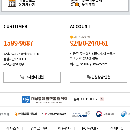
대출상환금
등록대부업체
이자계산기
통합조회
CUSTOMER
ACCOUNT
1599-9687
92470-2470-61
예금주: 주식회사 대출나라대부중개
상담가능시간: 평일
10:00 -17:00
팩스번호: 02-543-4569
점심시간: 12:30 - 13:30
이메일: na-0366@naver.com
주말, 공휴일 휴무
고객센터 연결
민원상담 연결
홈페이지 바로가기
회사소개
업체로그인
이용안내
PC화면보기
전체메뉴