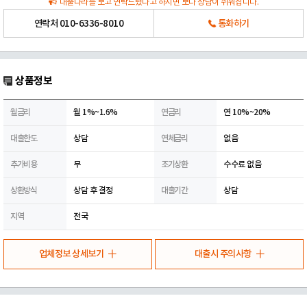
대출나라를 보고 연락드렸다고 하시면 보다 상담이 쉬워집니다.
연락처
010-6336-8010
통화하기
상품정보
월금리
월 1%~1.6%
연금리
연 10%~20%
대출한도
상담
연체금리
없음
추가비용
무
조기상환
수수료 없음
상환방식
상담 후 결정
대출기간
상담
지역
전국
업체정보 상세보기
대출시 주의사항