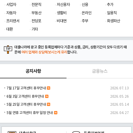
사업자
전문직
저신용자
신용
추가
자동차
부동산
생활비
온라인
일용직
프리랜서
전당포
비대면
주부
회생파산
대환
기타
대출나라에 광고 중인 등록업체마다 기준과 상품, 금리, 상환기간이 모두 다르기 때
문에
여러 업체와 상담해보시는게 유리
합니다.
공지사항
금융뉴스
7월 17일 고객센터 휴무안내
2026. 07. 13
6월 3일 고객센터 휴무안내
2026. 05. 26
5월 25일 고객센터 휴무안내
2026. 05. 14
5월 연휴 고객센터 휴무 일정 안내
2026. 04. 27