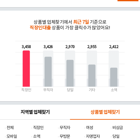
상품별 업체찾기에서
최근 7일
기준으로
직장인대출
상품이 가장 클릭수가 많았어요!
3,458
3,426
2,970
2,955
2,412
직장인
무직자
당일
기타
소액
지역별 업체찾기
상품별 업체찾기
전체
직장인
무직자
여성
비상금
모바일
소액
무방문
자영업자
당일