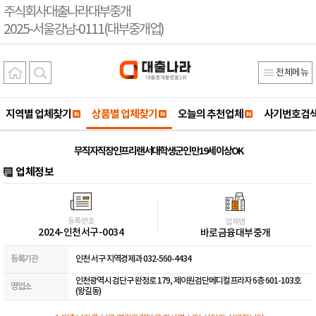
주식회사대출나라대부중개
2025-서울강남-0111(대부중개업)
전체메뉴
지역별 업체찾기
상품별 업체찾기
오늘의 추천업체
사기번호검
무직자직장인프리랜서대학생군인 만19세 이상OK
업체정보
등록번호
업체명
2024-인천서구-0034
바로금융대부중개
등록기관
인천 서구 지역경제과 032-560-4434
인천광역시 검단구 완정로 179, 제이원검단메디컬프라자 6층 601-103호
영업소
(왕길동)