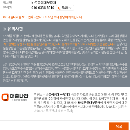
업체명
바로금융대부중개
연락처
010-6336-8010
통화하기
대출나라를 보고 연락드렸다고 하시면 보다 상담이 쉬워집니다.
※ 유의사항
계약을 체결하기 전에 자세한 내용은 상품설명서와 약관을 읽어보시기 바랍니다. 관계 법령에 따라 금융상품에
관한 중요 사항을 설명받을 권리가 있습니다. 대 출 시 귀하의 신용등급 또는 개인신용평점이 하락할 수 있습니다.
과도한 빚은 당신 에게 큰 불행을 안겨줄 수 있습니다. 중개수수료를 요구하거나 받는 것은 불법입니다.
일정 기간
분할상환금 또는 분할상환원리금이 연체될 경우, 계약만료 기한 도래전 모든 원리금을 변제해야할 의무가 발생
할 수 있습니다. 대부중개업체는 금융회사의 업무위탁을 받아 대출모집 및 소개 등의 섭외 활동을 돕습니다. 단, 실
제 계약체결의 권한은 없습니다.
금리 연20% 이내 (연체이자율 포함 20% 이내) (단, 2021. 7. 7부터 체결, 갱신, 연장되는 계 약에 한함), 취급수수료
없음, 중도상환 수수료 없음, 중개수수료 없음, 추가비용 없음. 상환기간 : 12개월 ~ 60개월 / 총 대출 비용 예시 : 100
만원을 12개월 기간 동안 최대 금 리 연20% 적용하여 원리금균등상환방법으로 이용하는 경우 총 상환금액
1,111,614원 (단, 대출상품 및 상환방법 등 대출계약 내용에 따라 달라질 수 있습니다.) 채무의 조기 상환수수료율
등 조기상환조건 없음.
본 정보는
바로금융대부중개
에 등록한 자료를 바탕으로 대출나라가 편집 및 그
표현방법을 수정하여 완성한 것 입니다. 대출나라 동의없이무단전재 또는 재배
포, 재가공 할 수 없으며, 대출나라는
바로금융대부중개
에 게재한 자료에 대한
오류와 사용자가 이를 신뢰하여 취한 조치에대해 책임을 지지않습니다.
[저작권
대출나라. 무단전재-재배포 금지]
목록