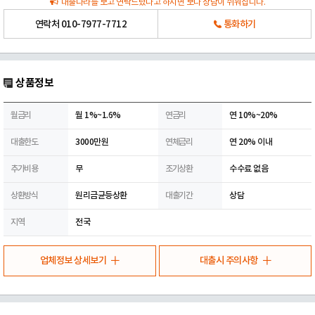
대출나라를 보고 연락드렸다고 하시면 보다 상담이 쉬워집니다.
연락처
010-7977-7712
통화하기
상품정보
월금리
월 1%~1.6%
연금리
연 10%~20%
대출한도
3000만원
연체금리
연 20% 이내
추가비용
무
조기상환
수수료 없음
상환방식
원리금균등상환
대출기간
상담
지역
전국
업체정보 상세보기
대출시 주의사항