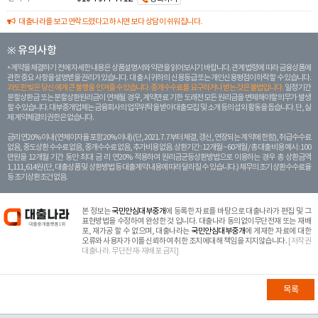
대출나라를 보고 연락드렸다고 하시면 보다 상담이 쉬워집니다.
※ 유의사항
계약을 체결하기 전에 자세한 내용은 상품설명서와 약관을 읽어보시기 바랍니다. 관계 법령에 따라 금융상품에
관한 중요 사항을 설명받을 권리가 있습니다. 대 출 시 귀하의 신용등급 또는 개인신용평점이 하락할 수 있습니다.
과도한 빚은 당신 에게 큰 불행을 안겨줄 수 있습니다. 중개수수료를 요구하거나 받는 것은 불법입니다.
일정 기간
분할상환금 또는 분할상환원리금이 연체될 경우, 계약만료 기한 도래전 모든 원리금을 변제해야할 의무가 발생
할 수 있습니다. 대부중개업체는 금융회사의 업무위탁을 받아 대출모집 및 소개 등의 섭외 활동을 돕습니다. 단, 실
제 계약체결의 권한은 없습니다.
금리 연20% 이내 (연체이자율 포함 20% 이내) (단, 2021. 7. 7부터 체결, 갱신, 연장되는 계 약에 한함), 취급수수료
없음, 중도상환 수수료 없음, 중개수수료 없음, 추가비용 없음. 상환기간 : 12개월 ~ 60개월 / 총 대출 비용 예시 : 100
만원을 12개월 기간 동안 최대 금 리 연20% 적용하여 원리금균등상환방법으로 이용하는 경우 총 상환금액
1,111,614원 (단, 대출상품 및 상환방법 등 대출계약 내용에 따라 달라질 수 있습니다.) 채무의 조기 상환수수료율
등 조기상환조건 없음.
본 정보는
국민안심대부중개
에 등록한 자료를 바탕으로 대출나라가 편집 및 그
표현방법을 수정하여 완성한 것 입니다. 대출나라 동의없이무단전재 또는 재배
포, 재가공 할 수 없으며, 대출나라는
국민안심대부중개
에 게재한 자료에 대한
오류와 사용자가 이를 신뢰하여 취한 조치에대해 책임을 지지않습니다.
[저작권
대출나라. 무단전재-재배포 금지]
목록