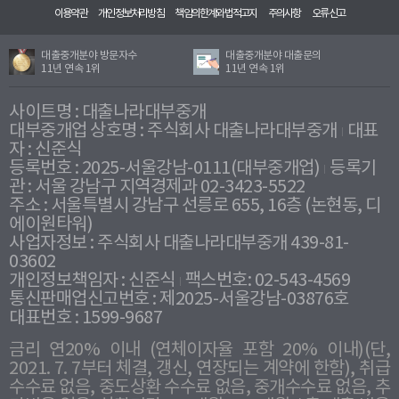
이용약관
개인정보처리방침
책임의한계와법적고지
주의사항
오류신고
대출중개분야 방문자수
대출중개분야 대출문의
11년 연속 1위
11년 연속 1위
사이트명 : 대출나라대부중개
대부중개업 상호명 : 주식회사 대출나라대부중개
대표
자 : 신준식
등록번호 : 2025-서울강남-0111(대부중개업)
등록기
관 : 서울 강남구 지역경제과 02-3423-5522
주소 : 서울특별시 강남구 선릉로 655, 16층 (논현동, 디
에이원타워)
사업자정보 : 주식회사 대출나라대부중개 439-81-
03602
개인정보책임자 : 신준식
팩스번호: 02-543-4569
통신판매업신고번호 : 제2025-서울강남-03876호
대표번호 : 1599-9687
금리 연20% 이내 (연체이자율 포함 20% 이내)(단,
2021. 7. 7부터 체결, 갱신, 연장되는 계약에 한함), 취급
수수료 없음, 중도상환 수수료 없음, 중개수수료 없음, 추