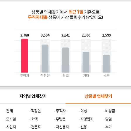
상품별 업체찾기에서
최근 7일
기준으로
무직자대출
상품이 가장 클릭수가 많았어요!
3,780
3,594
3,141
2,960
2,599
무직자
직장인
당일
기타
소액
지역별 업체찾기
상품별 업체찾기
전체
직장인
무직자
여성
비상금
모바일
소액
무방문
자영업자
당일
사업자
전문직
저신용자
신용
추가