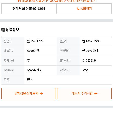
대출나라를 보고 연락드렸다고 하시면 보다 상담이 쉬워집니다.
연락처
010-5597-8961
통화하기
상품정보
월금리
월 1%~1.6%
연금리
연 10%~15%
대출한도
5000만원
연체금리
연 20% 이내
추가비용
무
조기상환
수수료 없음
상환방식
상담 후 결정
대출기간
상담
지역
전국
업체정보 상세보기
대출시 주의사항