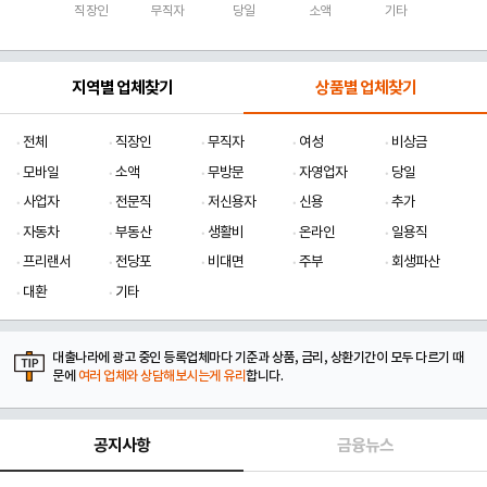
직장인
무직자
당일
소액
기타
지역별 업체찾기
상품별 업체찾기
전체
직장인
무직자
여성
비상금
모바일
소액
무방문
자영업자
당일
사업자
전문직
저신용자
신용
추가
자동차
부동산
생활비
온라인
일용직
프리랜서
전당포
비대면
주부
회생파산
대환
기타
대출나라에 광고 중인 등록업체마다 기준과 상품, 금리, 상환기간이 모두 다르기 때
문에
여러 업체와 상담해보시는게 유리
합니다.
공지사항
금융뉴스