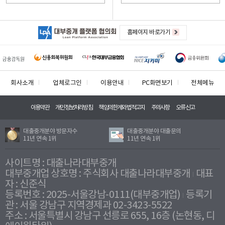
홈페이지 바로가기
회사소개
업체로그인
이용안내
PC화면보기
전체메뉴
이용약관
개인정보처리방침
책임의한계와법적고지
주의사항
오류신고
대출중개분야 방문자수
대출중개분야 대출문의
11년 연속 1위
11년 연속 1위
사이트명 : 대출나라대부중개
대부중개업 상호명 : 주식회사 대출나라대부중개
대표
자 : 신준식
등록번호 : 2025-서울강남-0111(대부중개업)
등록기
관 : 서울 강남구 지역경제과 02-3423-5522
주소 : 서울특별시 강남구 선릉로 655, 16층 (논현동, 디