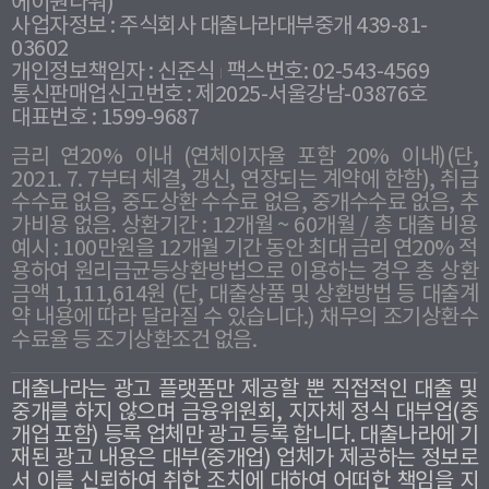
에이원타워)
사업자정보 : 주식회사 대출나라대부중개 439-81-
03602
개인정보책임자 : 신준식
팩스번호: 02-543-4569
통신판매업신고번호 : 제2025-서울강남-03876호
대표번호 : 1599-9687
금리 연20% 이내 (연체이자율 포함 20% 이내)(단,
2021. 7. 7부터 체결, 갱신, 연장되는 계약에 한함), 취급
수수료 없음, 중도상환 수수료 없음, 중개수수료 없음, 추
가비용 없음. 상환기간 : 12개월 ~ 60개월 / 총 대출 비용
예시 : 100만원을 12개월 기간 동안 최대 금리 연20% 적
용하여 원리금균등상환방법으로 이용하는 경우 총 상환
금액 1,111,614원 (단, 대출상품 및 상환방법 등 대출계
약 내용에 따라 달라질 수 있습니다.) 채무의 조기상환수
수료율 등 조기상환조건 없음.
대출나라는 광고 플랫폼만 제공할 뿐 직접적인 대출 및
중개를 하지 않으며 금융위원회, 지자체 정식 대부업(중
개업 포함) 등록 업체만 광고 등록 합니다. 대출나라에 기
재된 광고 내용은 대부(중개업) 업체가 제공하는 정보로
서 이를 신뢰하여 취한 조치에 대하여 어떠한 책임을 지