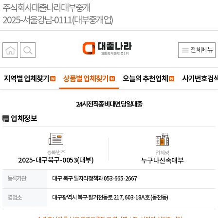
주식회사대출나라대부중개
2025-서울강남-0111(대부중개업)
전체메뉴
지역별 업체찾기
상품별 업체찾기
오늘의 추천업체
사기번호검
24시 전직종 비대면 당일대출
업체정보
등록번호
업체명
2025-대구북구-0053(대부)
누구나신속대부
등록기관
대구 북구 일자리정책과 053-665-2667
영업소
대구광역시 북구 팔거천동로 217, 603-18A호 (동천동)