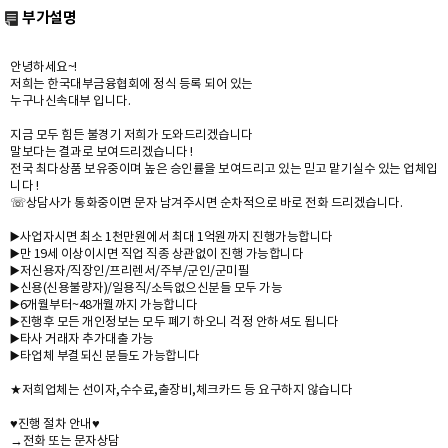
부가설명
안녕하세요~!
저희는 한국대부금융협회에 정식 등록 되어 있는
누구나신속대부 입니다.
지금 모두 힘든 불경기 저희가 도와드리겠습니다
말보다는 결과로 보여드리겠습니다 !
전국 최다상품 보유중이며 높은 승인률을 보여드리고 있는 믿고 맡기실수 있는 업체입
니다 !
☏상담사가 통화중이면 문자 남겨주시면 순차적으로 바로 전화 드리겠습니다.
▶️사업자시면 최소 1천만원에서 최대 1억원까지 진행가능합니다
▶️만 19세 이상이시면 직업 직종 상관없이 진행 가능합니다
▶️저신용자/직장인/프리렌서/주부/군인/군미필
▶️신용(신용불량자)/일용직/소득없으신분들 모두 가능
▶️6개월부터~48개월까지 가능합니다
▶️진행후 모든 개인정보는 모두 폐기 하오니 걱정 안하셔도 됩니다
▶️타사 거래자 추가대출 가능
▶️타업체 부결되신 분들도 가능합니다
★저희업체는 선이자,수수료,출장비,체크카드 등 요구하지 않습니다
♥️진행 절차 안내♥️
→전화 또는 문자상담