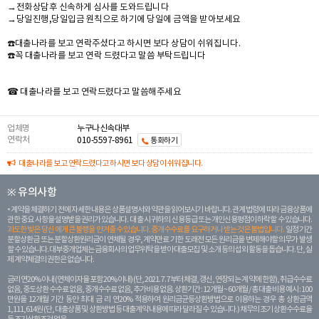
→전화상담후 신속하게 심사를 도와드립니다
→당일진행,당일입금 원칙으로 하기에 당일에 금액을 받아보세요
☎️대출나라를 보고 연락주셨다고 하시면 보다 상담이 쉬워집니다.
☎️꼭 대출나라를 보고 연락 드렸다고 말씀 부탁드립니다
☎ 대출나라를 보고 연락드렸다고 말씀해주세요
업체명
누구나신속대부
연락처
010-5597-8961
통화하기
대출나라를 보고 연락드렸다고 하시면 보다 상담이 쉬워집니다.
※ 유의사항
계약을 체결하기 전에 자세한 내용은 상품설명서와 약관을 읽어보시기 바랍니다. 관계 법령에 따라 금융상품에
관한 중요 사항을 설명받을 권리가 있습니다. 대 출 시 귀하의 신용등급 또는 개인신용평점이 하락할 수 있습니다.
과도한 빚은 당신 에게 큰 불행을 안겨줄 수 있습니다. 중개수수료를 요구하거나 받는 것은 불법입니다.
일정 기간
분할상환금 또는 분할상환원리금이 연체될 경우, 계약만료 기한 도래전 모든 원리금을 변제해야할 의무가 발생
할 수 있습니다. 대부중개업체는 금융회사의 업무위탁을 받아 대출모집 및 소개 등의 섭외 활동을 돕습니다. 단, 실
제 계약체결의 권한은 없습니다.
금리 연20% 이내 (연체이자율 포함 20% 이내) (단, 2021. 7. 7부터 체결, 갱신, 연장되는 계 약에 한함), 취급수수료
없음, 중도상환 수수료 없음, 중개수수료 없음, 추가비용 없음. 상환기간 : 12개월 ~ 60개월 / 총 대출 비용 예시 : 100
만원을 12개월 기간 동안 최대 금 리 연20% 적용하여 원리금균등상환방법으로 이용하는 경우 총 상환금액
1,111,614원 (단, 대출상품 및 상환방법 등 대출계약 내용에 따라 달라질 수 있습니다.) 채무의 조기 상환수수료율