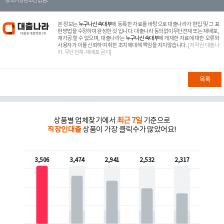
등 조기상환조건 없음.
본 정보는
누구나신속대부
에 등록한 자료를 바탕으로 대출나라가 편집 및 그 표
현방법을 수정하여 완성한 것 입니다. 대출나라 동의없이무단전재 또는 재배포,
재가공 할 수 없으며, 대출나라는
누구나신속대부
에 게재한 자료에 대한 오류와
사용자가 이를 신뢰하여 취한 조치에대해 책임을 지지않습니다.
[저작권 대출나
라. 무단전재-재배포 금지]
목록
상품별 업체찾기에서
최근 7일
기준으로
직장인대출
상품이 가장 클릭수가 많았어요!
3,506
3,474
2,941
2,532
2,317