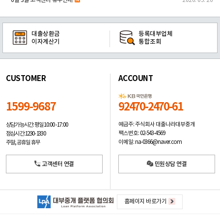
6월 3일 고객센터 휴무안내
2026. 05. 26
대출상환금
등록대부업체
이자계산기
통합조회
CUSTOMER
ACCOUNT
1599-9687
92470-2470-61
예금주: 주식회사 대출나라대부중개
상담가능시간: 평일
10:00 -17:00
팩스번호: 02-543-4569
점심시간: 12:30 - 13:30
이메일: na-0366@naver.com
주말, 공휴일 휴무
고객센터 연결
민원상담 연결
홈페이지 바로가기