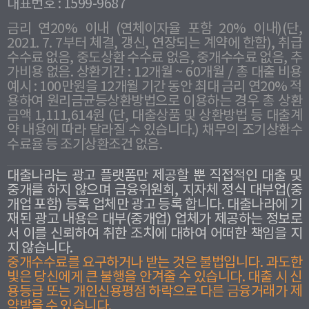
대표번호 : 1599-9687
금리 연20% 이내 (연체이자율 포함 20% 이내)(단,
2021. 7. 7부터 체결, 갱신, 연장되는 계약에 한함), 취급
수수료 없음, 중도상환 수수료 없음, 중개수수료 없음, 추
가비용 없음. 상환기간 : 12개월 ~ 60개월 / 총 대출 비용
예시 : 100만원을 12개월 기간 동안 최대 금리 연20% 적
용하여 원리금균등상환방법으로 이용하는 경우 총 상환
금액 1,111,614원 (단, 대출상품 및 상환방법 등 대출계
약 내용에 따라 달라질 수 있습니다.) 채무의 조기상환수
수료율 등 조기상환조건 없음.
대출나라는 광고 플랫폼만 제공할 뿐 직접적인 대출 및
중개를 하지 않으며 금융위원회, 지자체 정식 대부업(중
개업 포함) 등록 업체만 광고 등록 합니다. 대출나라에 기
재된 광고 내용은 대부(중개업) 업체가 제공하는 정보로
서 이를 신뢰하여 취한 조치에 대하여 어떠한 책임을 지
지 않습니다.
중개수수료를 요구하거나 받는 것은 불법입니다. 과도한
빛은 당신에게 큰 불행을 안겨줄 수 있습니다. 대출 시 신
용등급 또는 개인신용평점 하락으로 다른 금융거래가 제
약받을 수 있습니다.