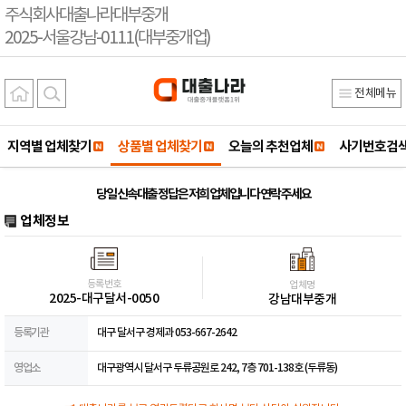
주식회사대출나라대부중개
2025-서울강남-0111(대부중개업)
전체메뉴
지역별 업체찾기
상품별 업체찾기
오늘의 추천업체
사기번호검
당일 신속대출 정답은 저희 업체입니다 연락 주세요
업체정보
등록번호
업체명
2025-대구달서-0050
강남대부중개
등록기관
대구 달서구 경제과 053-667-2642
영업소
대구광역시 달서구 두류공원로 242, 7층 701-138호 (두류동)