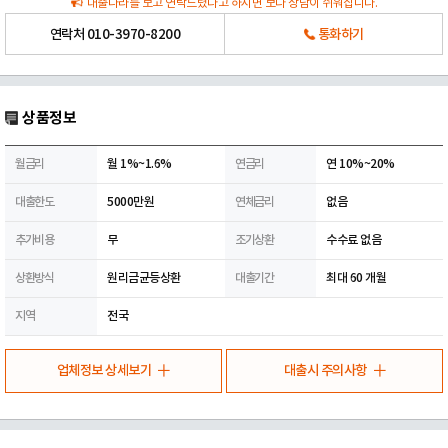
대출나라를 보고 연락드렸다고 하시면 보다 상담이 쉬워집니다.
연락처
010-3970-8200
통화하기
상품정보
월금리
월 1%~1.6%
연금리
연 10%~20%
대출한도
5000만원
연체금리
없음
추가비용
무
조기상환
수수료 없음
상환방식
원리금균등상환
대출기간
최대 60 개월
지역
전국
업체정보 상세보기
대출시 주의사항