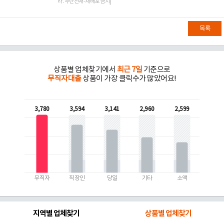
라. 무단전재-재배포 금지]
목록
상품별 업체찾기에서
최근 7일
기준으로
무직자대출
상품이 가장 클릭수가 많았어요!
3,780
3,594
3,141
2,960
2,599
무직자
직장인
당일
기타
소액
지역별 업체찾기
상품별 업체찾기