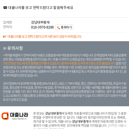
☎ 대출나라를 보고 연락드렸다고 말씀해주세요
업체명
강남대부중개
연락처
010-3970-8200
통화하기
대출나라를 보고 연락드렸다고 하시면 보다 상담이 쉬워집니다.
※ 유의사항
계약을 체결하기 전에 자세한 내용은 상품설명서와 약관을 읽어보시기 바랍니다. 관계 법령에 따라 금융상품에
관한 중요 사항을 설명받을 권리가 있습니다. 대 출 시 귀하의 신용등급 또는 개인신용평점이 하락할 수 있습니다.
과도한 빚은 당신 에게 큰 불행을 안겨줄 수 있습니다. 중개수수료를 요구하거나 받는 것은 불법입니다.
일정 기간
분할상환금 또는 분할상환원리금이 연체될 경우, 계약만료 기한 도래전 모든 원리금을 변제해야할 의무가 발생
할 수 있습니다. 대부중개업체는 금융회사의 업무위탁을 받아 대출모집 및 소개 등의 섭외 활동을 돕습니다. 단, 실
제 계약체결의 권한은 없습니다.
금리 연20% 이내 (연체이자율 포함 20% 이내) (단, 2021. 7. 7부터 체결, 갱신, 연장되는 계 약에 한함), 취급수수료
없음, 중도상환 수수료 없음, 중개수수료 없음, 추가비용 없음. 상환기간 : 12개월 ~ 60개월 / 총 대출 비용 예시 : 100
만원을 12개월 기간 동안 최대 금 리 연20% 적용하여 원리금균등상환방법으로 이용하는 경우 총 상환금액
1,111,614원 (단, 대출상품 및 상환방법 등 대출계약 내용에 따라 달라질 수 있습니다.) 채무의 조기 상환수수료율
등 조기상환조건 없음.
본 정보는
강남대부중개
에 등록한 자료를 바탕으로 대출나라가 편집 및 그 표현
방법을 수정하여 완성한 것 입니다. 대출나라 동의없이무단전재 또는 재배포,
재가공 할 수 없으며, 대출나라는
강남대부중개
에 게재한 자료에 대한 오류와 사
용자가 이를 신뢰하여 취한 조치에대해 책임을 지지않습니다.
[저작권 대출나