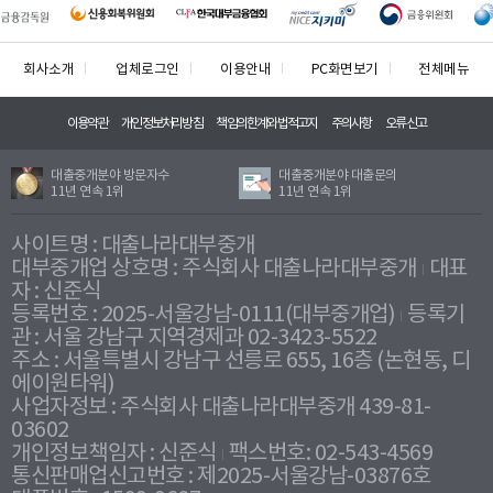
회사소개
업체로그인
이용안내
PC화면보기
전체메뉴
이용약관
개인정보처리방침
책임의한계와법적고지
주의사항
오류신고
대출중개분야 방문자수
대출중개분야 대출문의
11년 연속 1위
11년 연속 1위
사이트명 : 대출나라대부중개
대부중개업 상호명 : 주식회사 대출나라대부중개
대표
자 : 신준식
등록번호 : 2025-서울강남-0111(대부중개업)
등록기
관 : 서울 강남구 지역경제과 02-3423-5522
주소 : 서울특별시 강남구 선릉로 655, 16층 (논현동, 디
에이원타워)
사업자정보 : 주식회사 대출나라대부중개 439-81-
03602
개인정보책임자 : 신준식
팩스번호: 02-543-4569
통신판매업신고번호 : 제2025-서울강남-03876호