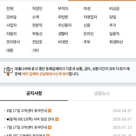
전체
직장인
무직자
여성
비상금
모바일
소액
무방문
자영업자
당일
사업자
전문직
저신용자
신용
추가
자동차
부동산
생활비
온라인
일용직
프리랜서
전당포
비대면
주부
회생파산
대환
기타
대출나라에 광고 중인 등록업체마다 기준과 상품, 금리, 상환기간이 모두 다르기 때
문에
여러 업체와 상담해보시는게 유리
합니다.
공지사항
금융뉴스
8월 17일 고객센터 휴무안내
2026. 08. 07
■(필독) 08/13(목) 서버 점검 안내
2026. 08. 07
7월 17일 고객센터 휴무안내
2026. 07. 13