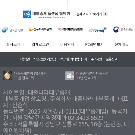
홈페이지 바로가기
회사소개
업체로그인
이용안내
PC화면보기
전체메뉴
이용약관
개인정보처리방침
책임의한계와법적고지
주의사항
오류신고
대출중개분야 방문자수
대출중개분야 대출문의
11년 연속 1위
11년 연속 1위
사이트명 : 대출나라대부중개
대부중개업 상호명 : 주식회사 대출나라대부중개
대표
자 : 신준식
등록번호 : 2025-서울강남-0111(대부중개업)
등록기
관 : 서울 강남구 지역경제과 02-3423-5522
주소 : 서울특별시 강남구 선릉로 655, 16층 (논현동, 디
에이원타워)