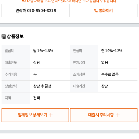
대출나라를 보고 연락드렸다고 하시면 보다 상담이 쉬워집니다.
연락처
010-9504-8319
통화하기
상품정보
월금리
월 1%~1.6%
연금리
연 10%~12%
대출한도
상담
연체금리
없음
추가비용
무
조기상환
수수료 없음
상환방식
상담 후 결정
대출기간
상담
지역
전국
업체정보 상세보기
대출시 주의사항