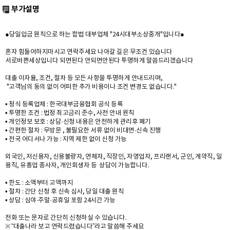
부가설명
●당일입금 원칙으로 하는 합법 대부업체 "24시대부소상중개"입니다●
혼자 힘들어하지마시고 연락주세요 나아갈 길은 무조건 있습니다
서로바쁜세상입니다 되면된다 안되면안된다 투명하게 말씀드리겠습니다
대출 이자율, 조건, 절차 등 모든 사항을 투명하게 안내드리며,
"고객님의 동의 없이 어떠한 추가 비용이나 조건 변경도 없습니다."
• 정식 등록업체 : 한국대부금융협회 공식 등록
• 투명한 조건 : 법정 최고금리 준수, 사전 안내 원칙
• 개인정보 보호 : 상담·신청 내용은 안전하게 관리후 폐기
• 간편한 절차 : 무방문 , 불필요한 서류 없이 비대면·신속 진행
• 전국 어디서나 가능 : 지역 제한 없이 신청 가능
외국인, 저신용자, 신용불량자, 연체자, 직장인, 자영업자, 프리랜서, 군인, 계약직, 일
용직, 유흥업 종사자, 개인회생자 등 상담이 가능합니다.
• 한도 : 소액부터 고액까지
• 절차 : 간단 신청 후 신속 심사, 당일 대출 원칙
• 상담 : 심야·주말·공휴일 포함 24시간 가능
전화 또는 문자로 간단히 신청하실 수 있습니다.
※ “대출나라 보고 연락드렸습니다”라고 말씀해 주세요