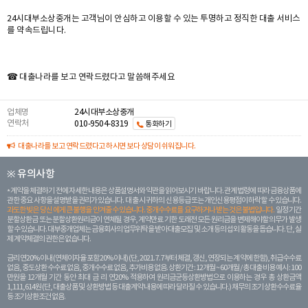
24시대부소상중개는 고객님이 안심하고 이용할 수 있는 투명하고 정직한 대출 서비스
를 약속드립니다.
☎ 대출나라를 보고 연락드렸다고 말씀해주세요
업체명
24시대부소상중개
연락처
010-9504-8319
통화하기
대출나라를 보고 연락드렸다고 하시면 보다 상담이 쉬워집니다.
※ 유의사항
계약을 체결하기 전에 자세한 내용은 상품설명서와 약관을 읽어보시기 바랍니다. 관계 법령에 따라 금융상품에
관한 중요 사항을 설명받을 권리가 있습니다. 대 출 시 귀하의 신용등급 또는 개인신용평점이 하락할 수 있습니다.
과도한 빚은 당신 에게 큰 불행을 안겨줄 수 있습니다. 중개수수료를 요구하거나 받는 것은 불법입니다.
일정 기간
분할상환금 또는 분할상환원리금이 연체될 경우, 계약만료 기한 도래전 모든 원리금을 변제해야할 의무가 발생
할 수 있습니다. 대부중개업체는 금융회사의 업무위탁을 받아 대출모집 및 소개 등의 섭외 활동을 돕습니다. 단, 실
제 계약체결의 권한은 없습니다.
금리 연20% 이내 (연체이자율 포함 20% 이내) (단, 2021. 7. 7부터 체결, 갱신, 연장되는 계 약에 한함), 취급수수료
없음, 중도상환 수수료 없음, 중개수수료 없음, 추가비용 없음. 상환기간 : 12개월 ~ 60개월 / 총 대출 비용 예시 : 100
만원을 12개월 기간 동안 최대 금 리 연20% 적용하여 원리금균등상환방법으로 이용하는 경우 총 상환금액
1,111,614원 (단, 대출상품 및 상환방법 등 대출계약 내용에 따라 달라질 수 있습니다.) 채무의 조기 상환수수료율
등 조기상환조건 없음.