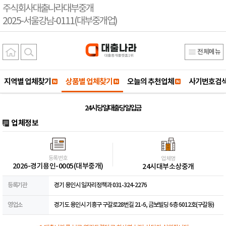
주식회사대출나라대부중개
2025-서울강남-0111(대부중개업)
전체메뉴
지역별 업체찾기
상품별 업체찾기
오늘의 추천업체
사기번호검
24시 당일대출당일입금
업체정보
등록번호
업체명
2026-경기용인-0005(대부중개)
24시대부소상중개
등록기관
경기 용인시 일자리정책과 031-324-2276
영업소
경기도 용인시 기흥구 구갈로28번길 21-6, 금보빌딩 6층 6012호(구갈동)