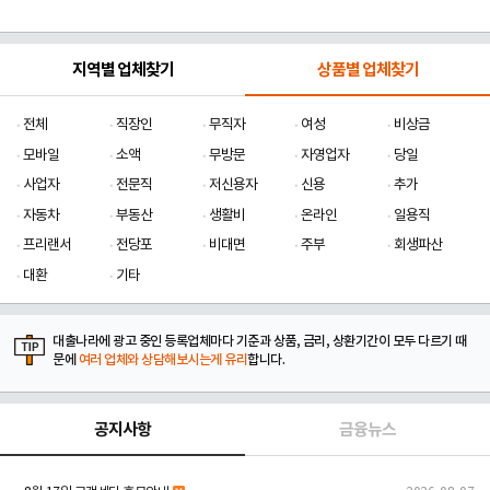
지역별 업체찾기
상품별 업체찾기
전체
직장인
무직자
여성
비상금
모바일
소액
무방문
자영업자
당일
사업자
전문직
저신용자
신용
추가
자동차
부동산
생활비
온라인
일용직
프리랜서
전당포
비대면
주부
회생파산
대환
기타
대출나라에 광고 중인 등록업체마다 기준과 상품, 금리, 상환기간이 모두 다르기 때
문에
여러 업체와 상담해보시는게 유리
합니다.
공지사항
금융뉴스