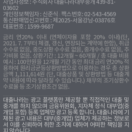
사업자정보 : 주식회사 대출나라대부중개 439-81-
03602
개인정보책임자 : 신준식
팩스번호: 02-543-4569
통신판매업신고번호 : 제2025-서울강남-03876호
대표번호 : 1599-9687
금리 연20% 이내 (연체이자율 포함 20% 이내)(단,
2021. 7. 7부터 체결, 갱신, 연장되는 계약에 한함), 취급
수수료 없음, 중도상환 수수료 없음, 중개수수료 없음, 추
가비용 없음. 상환기간 : 12개월 ~ 60개월 / 총 대출 비용
예시 : 100만원을 12개월 기간 동안 최대 금리 연20% 적
용하여 원리금균등상환방법으로 이용하는 경우 총 상환
금액 1,111,614원 (단, 대출상품 및 상환방법 등 대출계
약 내용에 따라 달라질 수 있습니다.) 채무의 조기상환수
수료율 등 조기상환조건 없음.
대출나라는 광고 플랫폼만 제공할 뿐 직접적인 대출 및
중개를 하지 않으며 금융위원회, 지자체 정식 대부업(중
개업 포함) 등록 업체만 광고 등록 합니다. 대출나라에 기
재된 광고 내용은 대부(중개업) 업체가 제공하는 정보로
서 이를 신뢰하여 취한 조치에 대하여 어떠한 책임을 지
지 않습니다.