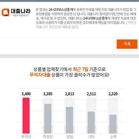
본 정보는
24시대부소상중개
에 등록한 자료를 바탕으로 대출나라가 편집 및 그
표현방법을 수정하여 완성한 것 입니다. 대출나라 동의없이무단전재 또는 재배
포, 재가공 할 수 없으며, 대출나라는
24시대부소상중개
에 게재한 자료에 대한
오류와 사용자가 이를 신뢰하여 취한 조치에대해 책임을 지지않습니다.
[저작권
대출나라. 무단전재-재배포 금지]
목록
상품별 업체찾기에서
최근 7일
기준으로
무직자대출
상품이 가장 클릭수가 많았어요!
3,490
3,385
2,813
2,512
2,329
무직자
직장인
당일
기타
소액