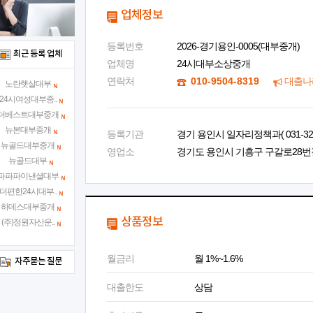
업체정보
등록번호
2026-경기용인-0005(대부중개)
최근 등록 업체
업체명
24시대부소상중개
연락처
010-9504-8319
대출나
노란햇살대부
24시여성대부중..
더베스트대부중개
뉴본대부중개
등록기관
경기 용인시 일자리정책과( 031-324-
뉴골드대부중개
영업소
경기도 용인시 기흥구 구갈로28번길 2
뉴골드대부
파파파이낸셜대부
더편한24시대부..
하데스대부중개
상품정보
(주)정원자산운..
월금리
월 1%~1.6%
자주묻는 질문
대출한도
상담