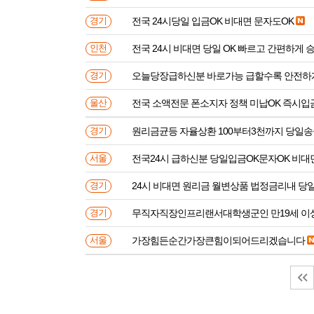
전국 24시당일 입금OK 비대면 문자도OK
경기
전국 24시 비대면 당일 OK 빠르고 간편하게 
인천
오늘당장급하신분 바로가능 급할수록 안전하
경기
전국 소액전문 폰소지자 정책 미납OK 즉시입
울산
원리금균등 자율상환 100부터3천까지 당일
경기
전국24시 급하신분 당일입금OK문자OK 비대
서울
24시 비대면 원리금 월변상품 법정금리내 
경기
무직자직장인프리랜서대학생군인 만
경기
가장힘든순간가장큰힘이되어드리겠습니다
서울