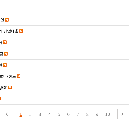
승인
게 당일대출
금
송금
면
당일최대한도
19세 이상OK
1
2
3
4
5
6
7
8
9
10