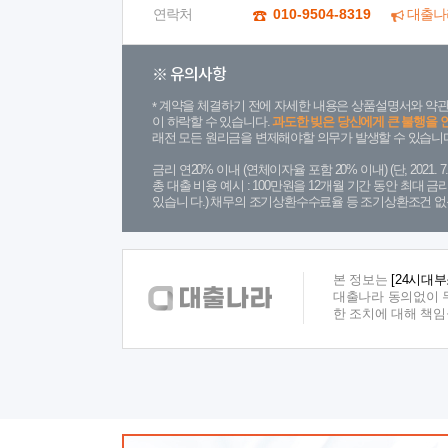
연락처
010-9504-8319
대출나
※ 유의사항
계약을 체결하기 전에 자세한 내용은 상품설명서와 약관
이 하락할 수 있습니다.
과도한 빚은 당신에게 큰 불행을 
래전 모든 원리금을 변제해야할 의무가 발생할 수 있습니다
금리 연20% 이내 (연체이자율 포함 20% 이내) (단, 2021
총 대출 비용 예시 : 100만원을 12개월 기간 동안 최대 
있습니 다.) 채무의 조기상환수수료율 등 조기상환조건 없
본 정보는
[24시대
대출나라 동의없이 무
한 조치에 대해 책