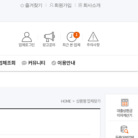
즐겨찾기
회원가입
회사소개
1
업체로그인
광고문의
최근 본 업체
주의사항
업체조회
커뮤니티
이용안내
HOME
>
상품별 업체찾기
대출상환금
이자계산기
등록대부업체