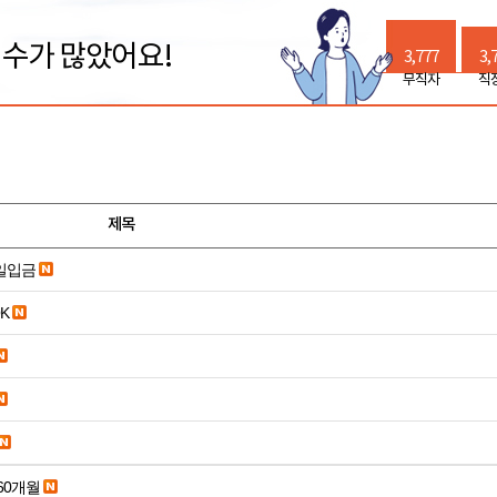
릭수가 많았어요!
3,777
3,
무직자
직
제목
당일입금
K
60개월