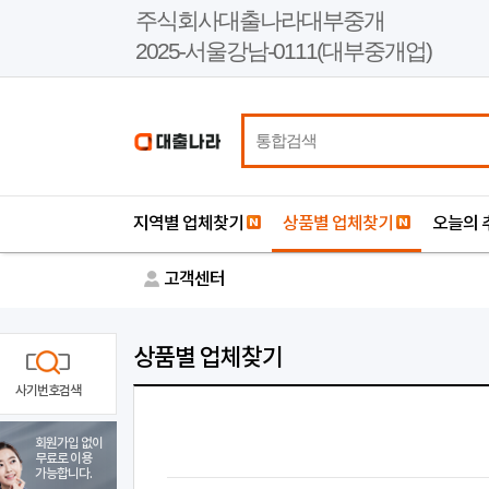
본
주식회사대출나라대부중개
문
2025-서울강남-0111(대부중개업)
바
로
가
기
지역별 업체찾기
상품별 업체찾기
오늘의 
고객센터
상품별 업체찾기
사기번호검색
회원가입 없이
무료로 이용
가능합니다.