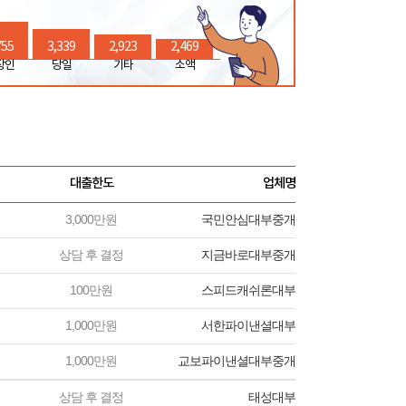
755
3,339
2,923
2,469
장인
당일
기타
소액
대출한도
업체명
3,000만원
국민안심대부중개
상담 후 결정
지금바로대부중개
100만원
스피드캐쉬론대부
1,000만원
서한파이낸셜대부
1,000만원
교보파이낸셜대부중개
상담 후 결정
태성대부