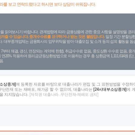
라를 보고 연락드렸다고 하시면 보다 상담이 쉬워집니다.
을 읽어보시기 바랍니다. 관계법령에 따라 금융상품에 관한 중요 사항을 설명받을 권리
안겨줄 수 있습니다. 중개수수료를 요구하거나 받는 것은 불법입니다.
일정 기간 분할상환
. 대부중개업체는 금융회사의 업무위탁을 받아 대출모집 및 소개 등의 섭외 활동을 돕습
. 7. 7부터 체결, 갱신, 연장되는 계약에 한함), 취급수수료 없음, 중도상환 수수료 없음, 중개
금리 연20% 적용하여 원리금균등상환방법으로 이용하는 경우 총 상환금액 1,111,614원 
음.
부소상중개]
에 등록한 자료를 바탕으로 대출나라가 편집 및 그 표현방법을 수정하여
단전재 또는 재배포, 재가공 할 수 없으며, 대출나라는
[24시대부소상중개]
에 
임을 지지않습니다.
[저작권 대출나라. 무단전재-재배포 금지]