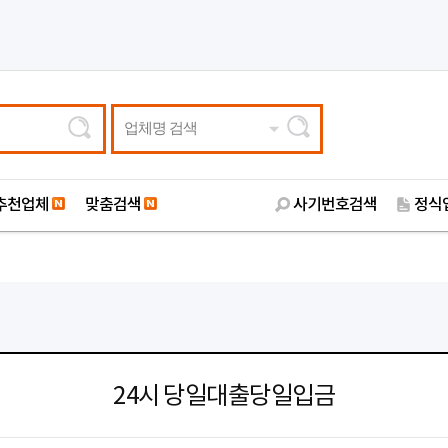
업체명 검색
추천업체
맞춤검색
사기번호검색
정식
24시 당일대출당일입금