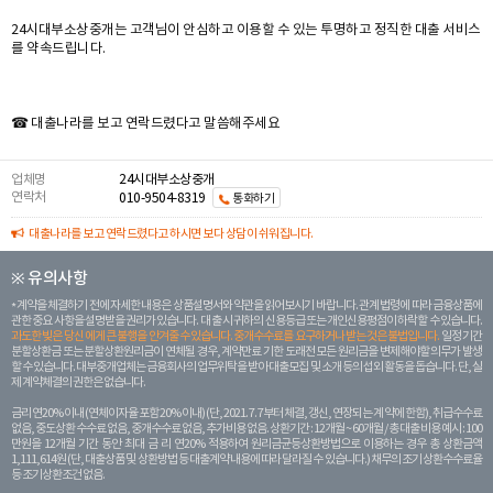
24시대부소상중개는 고객님이 안심하고 이용할 수 있는 투명하고 정직한 대출 서비스
를 약속드립니다.
☎ 대출나라를 보고 연락드렸다고 말씀해주세요
업체명
24시대부소상중개
연락처
010-9504-8319
통화하기
대출나라를 보고 연락드렸다고 하시면 보다 상담이 쉬워집니다.
※ 유의사항
계약을 체결하기 전에 자세한 내용은 상품설명서와 약관을 읽어보시기 바랍니다. 관계 법령에 따라 금융상품에
관한 중요 사항을 설명받을 권리가 있습니다. 대 출 시 귀하의 신용등급 또는 개인신용평점이 하락할 수 있습니다.
과도한 빚은 당신 에게 큰 불행을 안겨줄 수 있습니다. 중개수수료를 요구하거나 받는 것은 불법입니다.
일정 기간
분할상환금 또는 분할상환원리금이 연체될 경우, 계약만료 기한 도래전 모든 원리금을 변제해야할 의무가 발생
할 수 있습니다. 대부중개업체는 금융회사의 업무위탁을 받아 대출모집 및 소개 등의 섭외 활동을 돕습니다. 단, 실
제 계약체결의 권한은 없습니다.
금리 연20% 이내 (연체이자율 포함 20% 이내) (단, 2021. 7. 7부터 체결, 갱신, 연장되는 계 약에 한함), 취급수수료
없음, 중도상환 수수료 없음, 중개수수료 없음, 추가비용 없음. 상환기간 : 12개월 ~ 60개월 / 총 대출 비용 예시 : 100
만원을 12개월 기간 동안 최대 금 리 연20% 적용하여 원리금균등상환방법으로 이용하는 경우 총 상환금액
1,111,614원 (단, 대출상품 및 상환방법 등 대출계약 내용에 따라 달라질 수 있습니다.) 채무의 조기 상환수수료율
등 조기상환조건 없음.