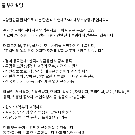
부가설명
●당일입금 원칙으로 하는 합법 대부업체 "24시대부소상중개"입니다●
혼자 힘들어하지마시고 연락주세요 나아갈 길은 무조건 있습니다
서로바쁜세상입니다 되면된다 안되면안된다 투명하게 말씀드리겠습니다
대출 이자율, 조건, 절차 등 모든 사항을 투명하게 안내드리며,
"고객님의 동의 없이 어떠한 추가 비용이나 조건 변경도 없습니다."
• 정식 등록업체 : 한국대부금융협회 공식 등록
• 투명한 조건 : 법정 최고금리 준수, 사전 안내 원칙
• 개인정보 보호 : 상담·신청 내용은 안전하게 관리후 폐기
• 간편한 절차 : 무방문 , 불필요한 서류 없이 비대면·신속 진행
• 전국 어디서나 가능 : 지역 제한 없이 신청 가능
외국인, 저신용자, 신용불량자, 연체자, 직장인, 자영업자, 프리랜서, 군인, 계약직, 일
용직, 유흥업 종사자, 개인회생자 등 상담이 가능합니다.
• 한도 : 소액부터 고액까지
• 절차 : 간단 신청 후 신속 심사, 당일 대출 원칙
• 상담 : 심야·주말·공휴일 포함 24시간 가능
전화 또는 문자로 간단히 신청하실 수 있습니다.
※ “대출나라 보고 연락드렸습니다”라고 말씀해 주세요