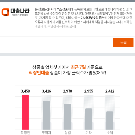
본 정보는
24시대부소상중개
에 등록한 자료를 바탕으로 대출나라가 편집 및 그
표현방법을 수정하여 완성한 것 입니다. 대출나라 동의없이무단전재 또는 재배
포, 재가공 할 수 없으며, 대출나라는
24시대부소상중개
에 게재한 자료에 대한
오류와 사용자가 이를 신뢰하여 취한 조치에대해 책임을 지지않습니다.
[저작권
대출나라. 무단전재-재배포 금지]
목록
상품별 업체찾기에서
최근 7일
기준으로
직장인대출
상품이 가장 클릭수가 많았어요!
3,458
3,426
2,970
2,955
2,412
직장인
무직자
당일
기타
소액