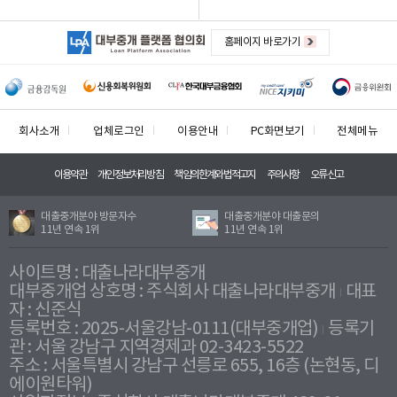
홈페이지 바로가기
회사소개
업체로그인
이용안내
PC화면보기
전체메뉴
이용약관
개인정보처리방침
책임의한계와법적고지
주의사항
오류신고
대출중개분야 방문자수
대출중개분야 대출문의
11년 연속 1위
11년 연속 1위
사이트명 : 대출나라대부중개
대부중개업 상호명 : 주식회사 대출나라대부중개
대표
자 : 신준식
등록번호 : 2025-서울강남-0111(대부중개업)
등록기
관 : 서울 강남구 지역경제과 02-3423-5522
주소 : 서울특별시 강남구 선릉로 655, 16층 (논현동, 디
에이원타워)