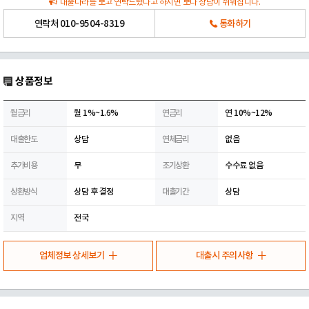
대출나라를 보고 연락드렸다고 하시면 보다 상담이 쉬워집니다.
연락처
010-9504-8319
통화하기
상품정보
월금리
월 1%~1.6%
연금리
연 10%~12%
대출한도
상담
연체금리
없음
추가비용
무
조기상환
수수료 없음
상환방식
상담 후 결정
대출기간
상담
지역
전국
업체정보 상세보기
대출시 주의사항