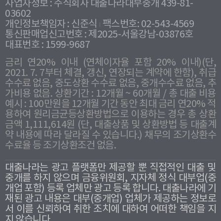
사업자정보 : 주식회사 대출나라대부중개 439-81-
03602
개인정보책임자 : 신준식
팩스번호: 02-543-4569
통신판매업신고번호 : 제2025-서울강남-03876호
대표번호 : 1599-9687
금리 연20% 이내 (연체이자율 포함 20% 이내)(단,
2021. 7. 7부터 체결, 갱신, 연장되는 계약에 한함), 취급
수수료 없음, 중도상환 수수료 없음, 중개수수료 없음, 추
가비용 없음. 상환기간 : 12개월 ~ 60개월 / 총 대출 비용
예시 : 100만원을 12개월 기간 동안 최대 금리 연20% 적
용하여 원리금균등상환방법으로 이용하는 경우 총 상환
금액 1,111,614원 (단, 대출상품 및 상환방법 등 대출계
약 내용에 따라 달라질 수 있습니다.) 채무의 조기상환수
수료율 등 조기상환조건 없음.
대출나라는 광고 플랫폼만 제공할 뿐 직접적인 대출 및
중개를 하지 않으며 금융위원회, 지자체 정식 대부업(중
개업 포함) 등록 업체만 광고 등록 합니다. 대출나라에 기
재된 광고 내용은 대부(중개업) 업체가 제공하는 정보로
서 이를 신뢰하여 취한 조치에 대하여 어떠한 책임을 지
지 않습니다.