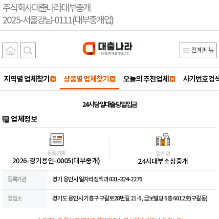
주식회사대출나라대부중개
2025-서울강남-0111(대부중개업)
전체메뉴
지역별 업체찾기
상품별 업체찾기
오늘의 추천업체
사기번호검
24시 당일대출당일입금
업체정보
등록번호
업체명
2026-경기용인-0005(대부중개)
24시대부소상중개
등록기관
경기 용인시 일자리정책과 031-324-2276
영업소
경기도 용인시 기흥구 구갈로28번길 21-6, 금보빌딩 6층 6012호(구갈동)