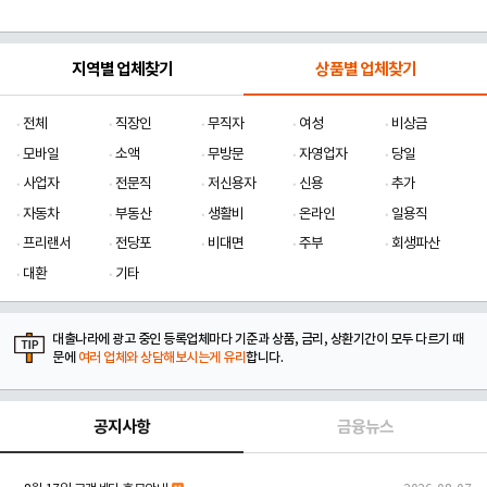
지역별 업체찾기
상품별 업체찾기
전체
직장인
무직자
여성
비상금
모바일
소액
무방문
자영업자
당일
사업자
전문직
저신용자
신용
추가
자동차
부동산
생활비
온라인
일용직
프리랜서
전당포
비대면
주부
회생파산
대환
기타
대출나라에 광고 중인 등록업체마다 기준과 상품, 금리, 상환기간이 모두 다르기 때
문에
여러 업체와 상담해보시는게 유리
합니다.
공지사항
금융뉴스