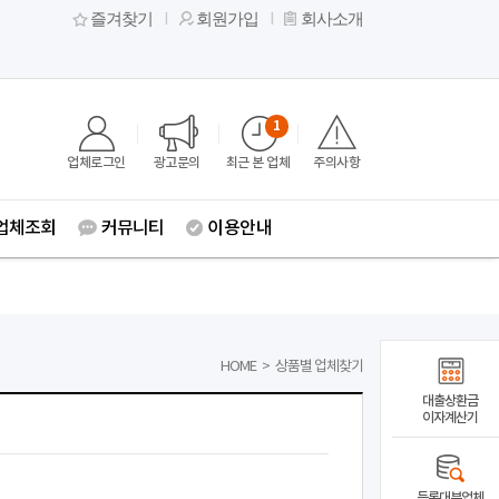
즐겨찾기
회원가입
회사소개
1
업체로그인
광고문의
최근 본 업체
주의사항
업체조회
커뮤니티
이용안내
HOME
>
상품별 업체찾기
대출상환금
이자계산기
등록대부업체