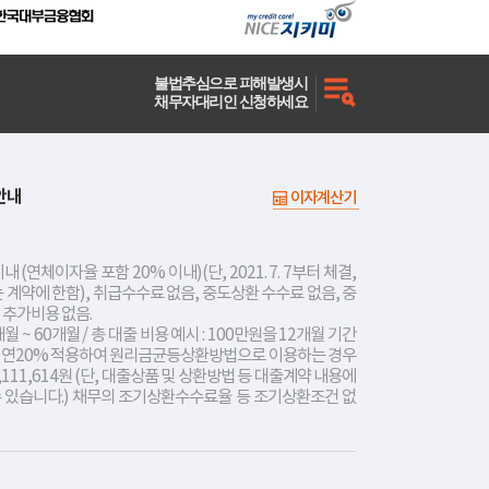
불법추심으로 피해발생시
채무자대리인 신청하세요
안내
이자계산기
내 (연체이자율 포함 20% 이내)(단, 2021. 7. 7부터 체결,
는 계약에 한함), 취급수수료 없음, 중도상환 수수료 없음, 중
 추가비용 없음.
개월 ~ 60개월 / 총 대출 비용 예시 : 100만원을 12개월 기간
리 연20% 적용하여 원리금균등상환방법으로 이용하는 경우
,111,614원 (단, 대출상품 및 상환방법 등 대출계약 내용에
수 있습니다.) 채무의 조기상환수수료율 등 조기상환조건 없