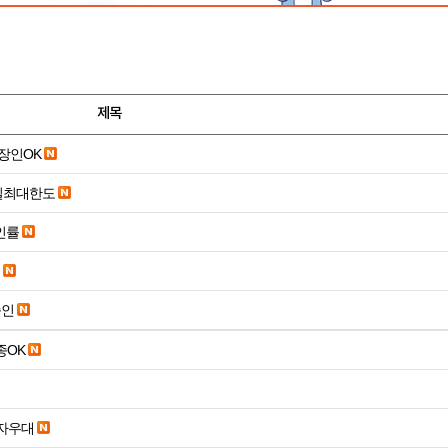
제목
장인OK
당일최대한도
인률
승인
종OK
당일입금 수수료x 사업자우대