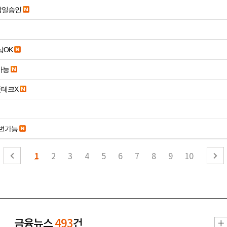
당일승인
19세 이상OK
가능
폰테크X
변가능
1
2
3
4
5
6
7
8
9
10
금융뉴스
493
건