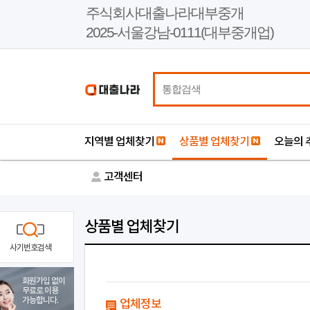
본
주식회사대출나라대부중개
문
2025-서울강남-0111(대부중개업)
바
로
가
기
지역별 업체찾기
상품별 업체찾기
오늘의 
고객센터
상품별 업체찾기
사기번호검색
회원가입 없이
무료로 이용
가능합니다.
업체정보