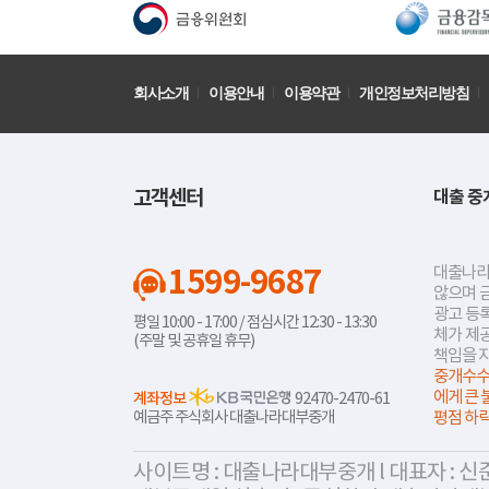
회사소개
이용안내
이용약관
개인정보처리방침
고객센터
대출 중
1599-9687
대출나라
않으며 
광고 등록
평일 10:00 - 17:00 / 점심시간 12:30 - 13:30
체가 제
(주말 및 공휴일 휴무)
책임을 
중개수수
에게 큰 
계좌정보
92470-2470-61
예금주 주식회사 대출나라대부중개
평점 하
사이트명 : 대출나라대부중개 l 대표자 : 신준식