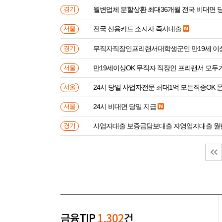
월변업체 분할상환 최대36개월 전국 비대면 
경기
전국 신용카드 소지자 즉시대출
서울
무직자직장인프리랜서대학생군인 만
경기
만19세이상OK 무직자 직장인 프리랜서 모두
서울
24시 당일 사업자전문 최대1억 모든직종OK 
서울
24시 비대면 당일 지급
서울
사업자대출 보증금담보대출 자영업자대출 월
경기
금융TIP
1,302
건