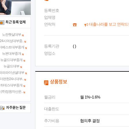
등록번호
업체명
최근 등록 업체
연락처
대출나라를 보고 연락드
노란햇살대부
24시여성대부중..
등록기관
( )
더베스트대부중개
영업소
뉴본대부중개
뉴골드대부중개
뉴골드대부
파파파이낸셜대부
더편한24시대부..
상품정보
하데스대부중개
(주)정원자산운..
월금리
월 1%~1.6%
자주묻는 질문
대출한도
추가비용
협의후 결정