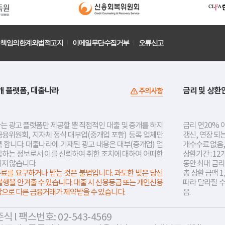
책임의한계와법적고지
이메일무단수집거부
오류신고
개 플랫폼, 대출나라
금리 및 상환
주의사항
는 광고 플랫폼만 제공할 뿐 직접적인 대출 및 중개를 하지
금리 연20% 이
금융위원회, 지자체 정식 대부업(중개업 포함) 등록 업체만
갱신, 연장 되
 합니다. 대출나라에 기재된 광고 내용은 대부(중개업) 업
개수수료 없음,
공하는 정보로서 이를 신뢰하여 취한 조치에 대하여 어떠한
상환기간 : 12
지지 않습니다.
동안 최대 금
료를 요구하거나 받는 것은 불법입니다. 과도한 빚은 당신
총 상환 금액 1
불행을 안겨줄 수 있습니다. 대출 시 신용등급 또는 개인신용
따라 달라질 
락으로 다른 금융거래가 제약받을 수 있습니다.
음.
 l 팩스번호: 02-543-4569