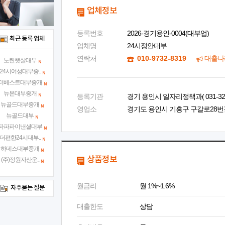
업체정보
등록번호
2026-경기용인-0004(대부업)
최근 등록 업체
업체명
24시정안대부
연락처
010-9732-8319
대출나
노란햇살대부
24시여성대부중..
더베스트대부중개
뉴본대부중개
등록기관
경기 용인시 일자리정책과( 031-324-
뉴골드대부중개
영업소
경기도 용인시 기흥구 구갈로28번길 2
뉴골드대부
파파파이낸셜대부
더편한24시대부..
하데스대부중개
상품정보
(주)정원자산운..
월금리
월 1%~1.6%
자주묻는 질문
대출한도
상담