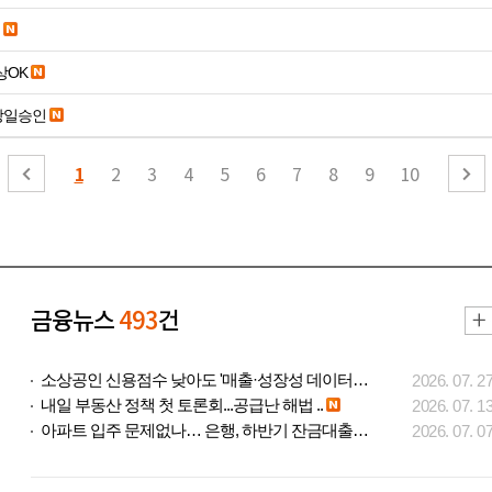
19세 이상OK
당일승인
1
2
3
4
5
6
7
8
9
10
금융뉴스
493
건
소상공인 신용점수 낮아도 '매출·성장성 데이터..
2026. 07. 2
내일 부동산 정책 첫 토론회...공급난 해법 ..
2026. 07. 1
아파트 입주 문제없나… 은행, 하반기 잔금대출..
2026. 07. 0