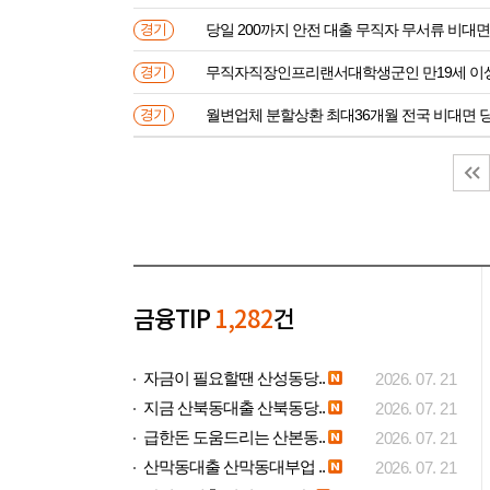
당일 200까지 안전 대출 무직자 무서류 비대면
경기
무직자직장인프리랜서대학생군인 만
경기
월변업체 분할상환 최대36개월 전국 비대면 
경기
금융TIP
1,282
건
자금이 필요할땐 산성동당..
2026. 07. 21
지금 산북동대출 산북동당..
2026. 07. 21
급한돈 도움드리는 산본동..
2026. 07. 21
산막동대출 산막동대부업 ..
2026. 07. 21