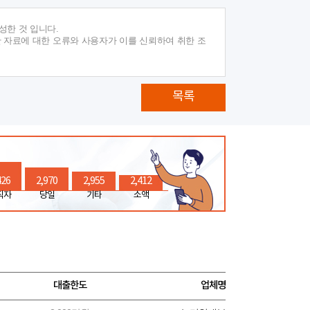
성한 것 입니다.
 자료에 대한 오류와 사용자가 이를 신뢰하여 취한 조
목록
426
2,970
2,955
2,412
직자
당일
기타
소액
대출한도
업체명