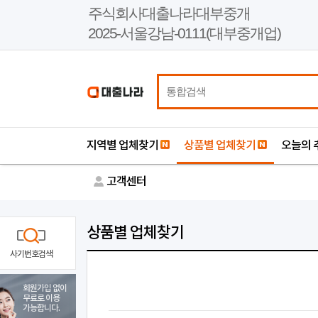
본
주식회사대출나라대부중개
문
2025-서울강남-0111(대부중개업)
바
로
가
기
지역별 업체찾기
상품별 업체찾기
오늘의 
고객센터
상품별 업체찾기
사기번호검색
회원가입 없이
무료로 이용
가능합니다.