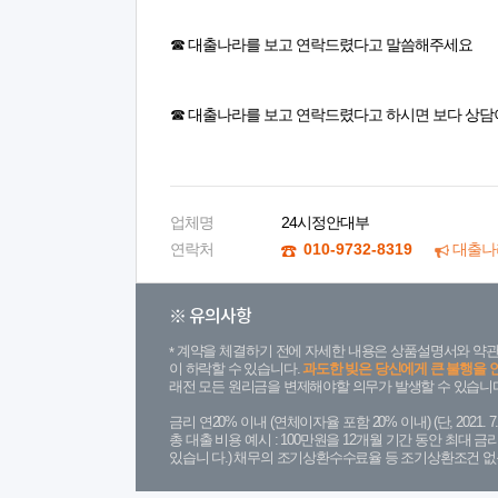
☎ 대출나라를 보고 연락드렸다고 말씀해주세요
☎ 대출나라를 보고 연락드렸다고 하시면 보다 상담
업체명
24시정안대부
연락처
010-9732-8319
대출나
※ 유의사항
계약을 체결하기 전에 자세한 내용은 상품설명서와 약관
이 하락할 수 있습니다.
과도한 빚은 당신에게 큰 불행을 
래전 모든 원리금을 변제해야할 의무가 발생할 수 있습니다
금리 연20% 이내 (연체이자율 포함 20% 이내) (단, 2021
총 대출 비용 예시 : 100만원을 12개월 기간 동안 최대 
있습니 다.) 채무의 조기상환수수료율 등 조기상환조건 없