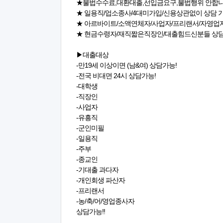
★불법수수료,대환대출,선입금요구,불법행위 안합니
★ 일용직/업소종사/4대미가입/신용상관없이 상담
★ 아르바이트/소액연체자/사업자/프리랜서/자영업
★ 현금수령자/재직짧은직장인/대출힘드신분들 상
▶대출대상
-만19세 이상이면 (남&여) 상담가능!
-전국 비대면 24시 상담가능!
-대학생
-직장인
-사업자
-유흥직
-군인미필
-일용직
-주부
-종교인
-기대출 과다자
-개인회생 파산자
-프리랜서
-농/축/어/영업종사자
상담가능!!