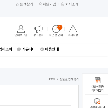
즐겨찾기
회원가입
회사소개
1
업체로그인
광고문의
최근 본 업체
주의사항
업체조회
커뮤니티
이용안내
HOME
>
상품별 업체찾기
대출상환금
이자계산기
등록대부업체