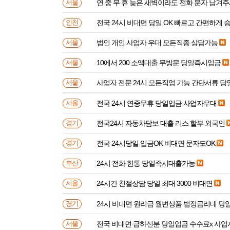
연 중 무 휴 늦은 새벽이라도 전화 문자 남겨
서울
전국 24시 비대면 당일 OK 빠르고 간편하게 
인천
법인 개인 사업자 우대 모든직종 상담가능
서울
10에서 200 소액대출 무방문 당일즉시입금
서울
사업자 전문 24시 모든직업 가능 간단서류 
서울
전국 24시 연중무휴 당일입금 사업자우대
서울
전국24시 자동차담보 대출 리스 할부 외국인
경기
전국 24시당일 입금OK 비대면 문자도OK
경기
24시 전화 한통 당일즉시대출가능
부산
24시간 친절상담 당일 최대 3000 비대면
서울
24시 비대면 원리금 월변상품 법정금리내 
경기
전국 비대면 급하신분 
서울