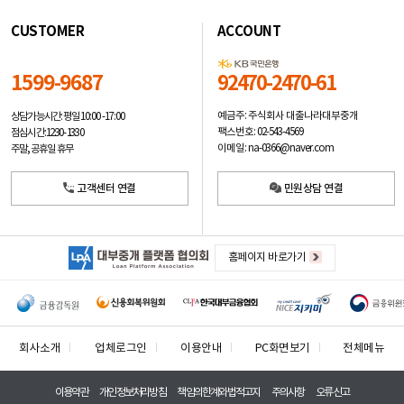
CUSTOMER
ACCOUNT
1599-9687
92470-2470-61
예금주: 주식회사 대출나라대부중개
상담가능시간: 평일
10:00 -17:00
팩스번호: 02-543-4569
점심시간: 12:30 - 13:30
이메일: na-0366@naver.com
주말, 공휴일 휴무
고객센터 연결
민원상담 연결
홈페이지 바로가기
회사소개
업체로그인
이용안내
PC화면보기
전체메뉴
이용약관
개인정보처리방침
책임의한계와법적고지
주의사항
오류신고