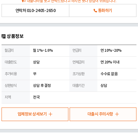
대출나라를 보고 연락드렸다고 하시면 보다 상담이 쉬워집니다.
연락처
010-2405-2650
통화하기
상품정보
월금리
월 1%~1.6%
연금리
연 10%~20%
대출한도
상담
연체금리
연 20% 이내
추가비용
무
조기상환
수수료 없음
상환방식
상담 후 결정
대출기간
상담
지역
전국
업체정보 상세보기
대출시 주의사항