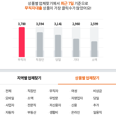
상품별 업체찾기에서
최근 7일
기준으로
무직자대출
상품이 가장 클릭수가 많았어요!
3,780
3,594
3,141
2,960
2,599
무직자
직장인
당일
기타
소액
지역별 업체찾기
상품별 업체찾기
전체
직장인
무직자
여성
비상금
모바일
소액
무방문
자영업자
당일
사업자
전문직
저신용자
신용
추가
자동차
부동산
생활비
온라인
일용직