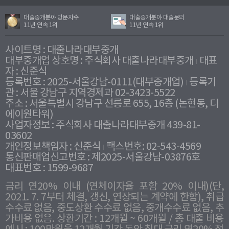
대출중개분야 방문자수
대출중개분야 대출문의
11년 연속 1위
11년 연속 1위
사이트명 : 대출나라대부중개
대부중개업 상호명 : 주식회사 대출나라대부중개
대표
자 : 신준식
등록번호 : 2025-서울강남-0111(대부중개업)
등록기
관 : 서울 강남구 지역경제과 02-3423-5522
주소 : 서울특별시 강남구 선릉로 655, 16층 (논현동, 디
에이원타워)
사업자정보 : 주식회사 대출나라대부중개 439-81-
03602
개인정보책임자 : 신준식
팩스번호: 02-543-4569
통신판매업신고번호 : 제2025-서울강남-03876호
대표번호 : 1599-9687
금리 연20% 이내 (연체이자율 포함 20% 이내)(단,
2021. 7. 7부터 체결, 갱신, 연장되는 계약에 한함), 취급
수수료 없음, 중도상환 수수료 없음, 중개수수료 없음, 추
가비용 없음. 상환기간 : 12개월 ~ 60개월 / 총 대출 비용