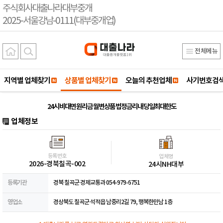
주식회사대출나라대부중개
2025-서울강남-0111(대부중개업)
전체메뉴
지역별 업체찾기
상품별 업체찾기
오늘의 추천업체
사기번호검
24시 비대면 원리금 월변상품 법정금리내 당일최대한도
업체정보
등록번호
업체명
2026-경북칠곡-002
24시NH대부
등록기관
경북 칠곡군 경제교통과 054-979-6751
영업소
경상북도 칠곡군 석적읍 남중리2길 79, 행복한만남 1층