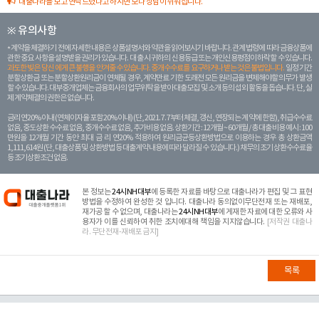
대출나라를 보고 연락드렸다고 하시면 보다 상담이 쉬워집니다.
※ 유의사항
계약을 체결하기 전에 자세한 내용은 상품설명서와 약관을 읽어보시기 바랍니다. 관계 법령에 따라 금융상품에
관한 중요 사항을 설명받을 권리가 있습니다. 대 출 시 귀하의 신용등급 또는 개인신용평점이 하락할 수 있습니다.
과도한 빚은 당신 에게 큰 불행을 안겨줄 수 있습니다. 중개수수료를 요구하거나 받는 것은 불법입니다.
일정 기간
분할상환금 또는 분할상환원리금이 연체될 경우, 계약만료 기한 도래전 모든 원리금을 변제해야할 의무가 발생
할 수 있습니다. 대부중개업체는 금융회사의 업무위탁을 받아 대출모집 및 소개 등의 섭외 활동을 돕습니다. 단, 실
제 계약체결의 권한은 없습니다.
금리 연20% 이내 (연체이자율 포함 20% 이내) (단, 2021. 7. 7부터 체결, 갱신, 연장되는 계 약에 한함), 취급수수료
없음, 중도상환 수수료 없음, 중개수수료 없음, 추가비용 없음. 상환기간 : 12개월 ~ 60개월 / 총 대출 비용 예시 : 100
만원을 12개월 기간 동안 최대 금 리 연20% 적용하여 원리금균등상환방법으로 이용하는 경우 총 상환금액
1,111,614원 (단, 대출상품 및 상환방법 등 대출계약 내용에 따라 달라질 수 있습니다.) 채무의 조기 상환수수료율
등 조기상환조건 없음.
본 정보는
24시NH대부
에 등록한 자료를 바탕으로 대출나라가 편집 및 그 표현
방법을 수정하여 완성한 것 입니다. 대출나라 동의없이무단전재 또는 재배포,
재가공 할 수 없으며, 대출나라는
24시NH대부
에 게재한 자료에 대한 오류와 사
용자가 이를 신뢰하여 취한 조치에대해 책임을 지지않습니다.
[저작권 대출나
라. 무단전재-재배포 금지]
목록