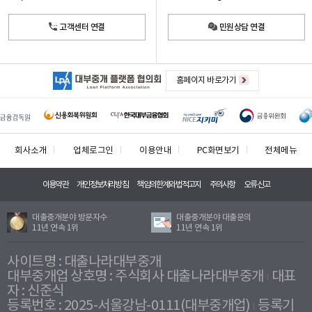
고객센터 연결
민원상담 연결
홈페이지 바로가기
회사소개
업체로그인
이용안내
PC화면보기
전체메뉴
이용약관
개인정보처리방침
책임의한계와법적고지
주의사항
오류신고
대출중개분야 방문자수
대출중개분야 대출문의
11년 연속 1위
11년 연속 1위
사이트명 : 대출나라대부중개
대부중개업 상호명 : 주식회사 대출나라대부중개
대표
자 : 신준식
등록번호 : 2025-서울강남-0111(대부중개업)
등록기