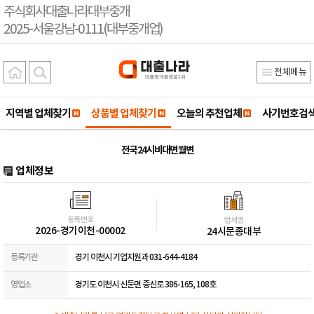
주식회사대출나라대부중개
2025-서울강남-0111(대부중개업)
전체메뉴
지역별 업체찾기
상품별 업체찾기
오늘의 추천업체
사기번호검
전국 24시 비대면 월변
업체정보
등록번호
업체명
2026-경기이천-00002
24시문종대부
등록기관
경기 이천시 기업지원과 031-644-4184
영업소
경기도 이천시 신둔면 증신로 386-165, 108호