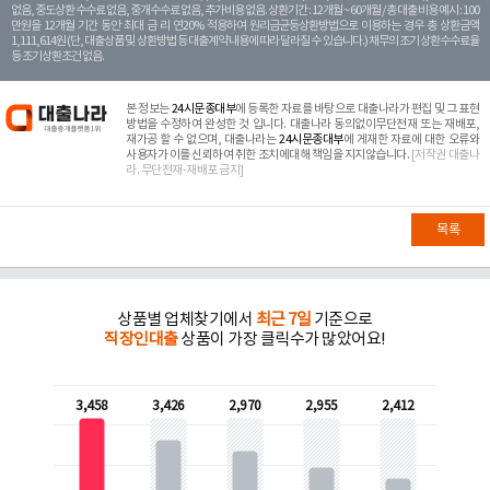
없음, 중도상환 수수료 없음, 중개수수료 없음, 추가비용 없음. 상환기간 : 12개월 ~ 60개월 / 총 대출 비용 예시 : 100
만원을 12개월 기간 동안 최대 금 리 연20% 적용하여 원리금균등상환방법으로 이용하는 경우 총 상환금액
1,111,614원 (단, 대출상품 및 상환방법 등 대출계약 내용에 따라 달라질 수 있습니다.) 채무의 조기 상환수수료율
등 조기상환조건 없음.
본 정보는
24시문종대부
에 등록한 자료를 바탕으로 대출나라가 편집 및 그 표현
방법을 수정하여 완성한 것 입니다. 대출나라 동의없이무단전재 또는 재배포,
재가공 할 수 없으며, 대출나라는
24시문종대부
에 게재한 자료에 대한 오류와
사용자가 이를 신뢰하여 취한 조치에대해 책임을 지지않습니다.
[저작권 대출나
라. 무단전재-재배포 금지]
목록
상품별 업체찾기에서
최근 7일
기준으로
직장인대출
상품이 가장 클릭수가 많았어요!
3,458
3,426
2,970
2,955
2,412