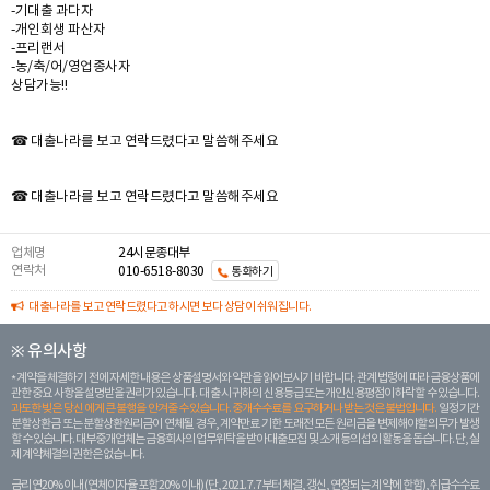
-기대출 과다자
-개인회생 파산자
-프리랜서
-농/축/어/영업종사자
상담가능!!
☎ 대출나라를 보고 연락드렸다고 말씀해주세요
☎ 대출나라를 보고 연락드렸다고 말씀해주세요
업체명
24시문종대부
연락처
010-6518-8030
통화하기
대출나라를 보고 연락드렸다고 하시면 보다 상담이 쉬워집니다.
※ 유의사항
계약을 체결하기 전에 자세한 내용은 상품설명서와 약관을 읽어보시기 바랍니다. 관계 법령에 따라 금융상품에
관한 중요 사항을 설명받을 권리가 있습니다. 대 출 시 귀하의 신용등급 또는 개인신용평점이 하락할 수 있습니다.
과도한 빚은 당신 에게 큰 불행을 안겨줄 수 있습니다. 중개수수료를 요구하거나 받는 것은 불법입니다.
일정 기간
분할상환금 또는 분할상환원리금이 연체될 경우, 계약만료 기한 도래전 모든 원리금을 변제해야할 의무가 발생
할 수 있습니다. 대부중개업체는 금융회사의 업무위탁을 받아 대출모집 및 소개 등의 섭외 활동을 돕습니다. 단, 실
제 계약체결의 권한은 없습니다.
금리 연20% 이내 (연체이자율 포함 20% 이내) (단, 2021. 7. 7부터 체결, 갱신, 연장되는 계 약에 한함), 취급수수료