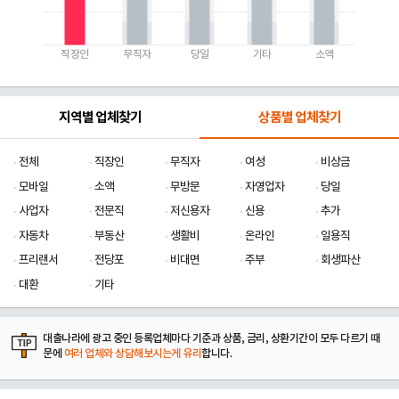
직장인
무직자
당일
기타
소액
지역별 업체찾기
상품별 업체찾기
전체
직장인
무직자
여성
비상금
모바일
소액
무방문
자영업자
당일
사업자
전문직
저신용자
신용
추가
자동차
부동산
생활비
온라인
일용직
프리랜서
전당포
비대면
주부
회생파산
대환
기타
대출나라에 광고 중인 등록업체마다 기준과 상품, 금리, 상환기간이 모두 다르기 때
문에
여러 업체와 상담해보시는게 유리
합니다.