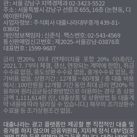
관 : 서울 강남구 지역경제과 02-3423-5522
주소 : 서울특별시 강남구 선릉로 655, 16층 (논현동, 디
에이원타워)
사업자정보 : 주식회사 대출나라대부중개 439-81-
03602
개인정보책임자 : 신준식
팩스번호: 02-543-4569
통신판매업신고번호 : 제2025-서울강남-03876호
대표번호 : 1599-9687
금리 연20% 이내 (연체이자율 포함 20% 이내)(단,
2021. 7. 7부터 체결, 갱신, 연장되는 계약에 한함), 취급
수수료 없음, 중도상환 수수료 없음, 중개수수료 없음, 추
가비용 없음. 상환기간 : 12개월 ~ 60개월 / 총 대출 비용
예시 : 100만원을 12개월 기간 동안 최대 금리 연20% 적
용하여 원리금균등상환방법으로 이용하는 경우 총 상환
금액 1,111,614원 (단, 대출상품 및 상환방법 등 대출계
약 내용에 따라 달라질 수 있습니다.) 채무의 조기상환수
수료율 등 조기상환조건 없음.
대출나라는 광고 플랫폼만 제공할 뿐 직접적인 대출 및
중개를 하지 않으며 금융위원회, 지자체 정식 대부업(중