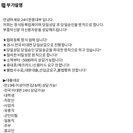
부가설명
안녕하세요 24시문종대부 입니다.
저희는 정식등록업체이며 당일상담 후 당일승인을 원칙으로 합니다.
부결되신분 저신용자분들 상담해드립니다!
★협회등록 정식 업체 입니다!
★25시 전국 비대면 당일상담으로 진행합니다!
★당일상담 당일승인 당일송금을 최대한 원칙으로 하고 있습니다!
★철저한 비밀보장 원칙으로 합니다!
★소액부터 ~5000까지 상담가능합니다!
★휴대폰/체크카드/신용카드 요구 안합니다!
★불법수수료,대환대출,선입금요구,불법행위 안합니다!
▶대출대상
-만19세 이상이면 (남&여) 상담가능!
-전국 비대면 24시 상담가능!
-대학생
-직장인
-사업자
-유흥직
-군인미필
-일용직
-주부
-종교인