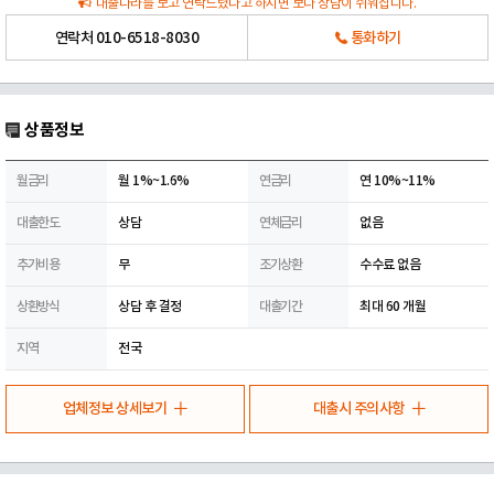
대출나라를 보고 연락드렸다고 하시면 보다 상담이 쉬워집니다.
연락처
010-6518-8030
통화하기
상품정보
월금리
월 1%~1.6%
연금리
연 10%~11%
대출한도
상담
연체금리
없음
추가비용
무
조기상환
수수료 없음
상환방식
상담 후 결정
대출기간
최대 60 개월
지역
전국
업체정보 상세보기
대출시 주의사항