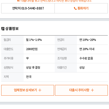
대출나라를 보고 연락드렸다고 하시면 보다 상담이 쉬워집니다.
연락처
010-5440-8887
통화하기
상품정보
월금리
월 1%~1.6%
연금리
연 10%~20%
대출한도
2000만원
연체금리
연 20% 이내
추가비용
무
조기상환
수수료 없음
상환방식
상담 후 결정
대출기간
상담
지역
전국
업체정보 상세보기
대출시 주의사항