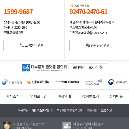
1599-9687
92470-2470-61
예금주: 주식회사 대출나라대부중개
상담가능시간: 평일
10:00 -17:00
팩스번호: 02-543-4569
점심시간: 12:30 - 13:30
이메일: na-0366@naver.com
주말, 공휴일 휴무
고객센터 연결
민원상담 연결
홈페이지 바로가기
회사소개
업체로그인
이용안내
PC화면보기
전체메뉴
이용약관
개인정보처리방침
책임의한계와법적고지
주의사항
오류신고
대출중개분야 방문자수
대출중개분야 대출문의
11년 연속 1위
11년 연속 1위