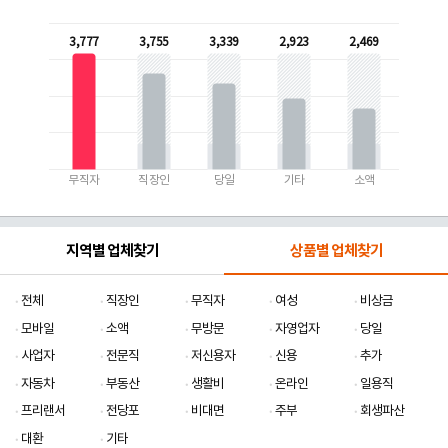
3,777
3,755
3,339
2,923
2,469
무직자
직장인
당일
기타
소액
지역별 업체찾기
상품별 업체찾기
전체
직장인
무직자
여성
비상금
모바일
소액
무방문
자영업자
당일
사업자
전문직
저신용자
신용
추가
자동차
부동산
생활비
온라인
일용직
프리랜서
전당포
비대면
주부
회생파산
대환
기타