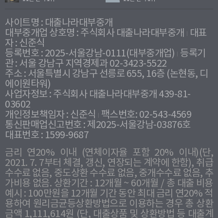
사이트명 : 대출나라대부중개
대부중개업 상호명 : 주식회사 대출나라대부중개
대표
자 : 신준식
등록번호 : 2025-서울강남-0111(대부중개업)
등록기
관 : 서울 강남구 지역경제과 02-3423-5522
주소 : 서울특별시 강남구 선릉로 655, 16층 (논현동, 디
에이원타워)
사업자정보 : 주식회사 대출나라대부중개 439-81-
03602
개인정보책임자 : 신준식
팩스번호: 02-543-4569
통신판매업신고번호 : 제2025-서울강남-03876호
대표번호 : 1599-9687
금리 연20% 이내 (연체이자율 포함 20% 이내)(단,
2021. 7. 7부터 체결, 갱신, 연장되는 계약에 한함), 취급
수수료 없음, 중도상환 수수료 없음, 중개수수료 없음, 추
가비용 없음. 상환기간 : 12개월 ~ 60개월 / 총 대출 비용
예시 : 100만원을 12개월 기간 동안 최대 금리 연20% 적
용하여 원리금균등상환방법으로 이용하는 경우 총 상환
금액 1,111,614원 (단, 대출상품 및 상환방법 등 대출계