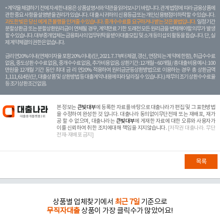
계약을 체결하기 전에 자세한 내용은 상품설명서와 약관을 읽어보시기 바랍니다. 관계 법령에 따라 금융상품에
관한 중요 사항을 설명받을 권리가 있습니다. 대 출 시 귀하의 신용등급 또는 개인신용평점이 하락할 수 있습니다.
과도한 빚은 당신 에게 큰 불행을 안겨줄 수 있습니다. 중개수수료를 요구하거나 받는 것은 불법입니다.
일정 기간
분할상환금 또는 분할상환원리금이 연체될 경우, 계약만료 기한 도래전 모든 원리금을 변제해야할 의무가 발생
할 수 있습니다. 대부중개업체는 금융회사의 업무위탁을 받아 대출모집 및 소개 등의 섭외 활동을 돕습니다. 단, 실
제 계약체결의 권한은 없습니다.
금리 연20% 이내 (연체이자율 포함 20% 이내) (단, 2021. 7. 7부터 체결, 갱신, 연장되는 계 약에 한함), 취급수수료
없음, 중도상환 수수료 없음, 중개수수료 없음, 추가비용 없음. 상환기간 : 12개월 ~ 60개월 / 총 대출 비용 예시 : 100
만원을 12개월 기간 동안 최대 금 리 연20% 적용하여 원리금균등상환방법으로 이용하는 경우 총 상환금액
1,111,614원 (단, 대출상품 및 상환방법 등 대출계약 내용에 따라 달라질 수 있습니다.) 채무의 조기 상환수수료율
등 조기상환조건 없음.
본 정보는
큰빛대부
에 등록한 자료를 바탕으로 대출나라가 편집 및 그 표현방법
을 수정하여 완성한 것 입니다. 대출나라 동의없이무단전재 또는 재배포, 재가
공 할 수 없으며, 대출나라는
큰빛대부
에 게재한 자료에 대한 오류와 사용자가
이를 신뢰하여 취한 조치에대해 책임을 지지않습니다.
[저작권 대출나라. 무단
전재-재배포 금지]
목록
상품별 업체찾기에서
최근 7일
기준으로
무직자대출
상품이 가장 클릭수가 많았어요!