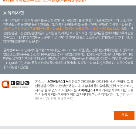
대출나라를 보고 연락드렸다고 하시면 보다 상담이 쉬워집니다.
※ 유의사항
계약을 체결하기 전에 자세한 내용은 상품설명서와 약관을 읽어보시기 바랍니다. 관계 법령에 따라 금융상품에
관한 중요 사항을 설명받을 권리가 있습니다. 대 출 시 귀하의 신용등급 또는 개인신용평점이 하락할 수 있습니다.
과도한 빚은 당신 에게 큰 불행을 안겨줄 수 있습니다. 중개수수료를 요구하거나 받는 것은 불법입니다.
일정 기간
분할상환금 또는 분할상환원리금이 연체될 경우, 계약만료 기한 도래전 모든 원리금을 변제해야할 의무가 발생
할 수 있습니다. 대부중개업체는 금융회사의 업무위탁을 받아 대출모집 및 소개 등의 섭외 활동을 돕습니다. 단, 실
제 계약체결의 권한은 없습니다.
금리 연20% 이내 (연체이자율 포함 20% 이내) (단, 2021. 7. 7부터 체결, 갱신, 연장되는 계 약에 한함), 취급수수료
없음, 중도상환 수수료 없음, 중개수수료 없음, 추가비용 없음. 상환기간 : 12개월 ~ 60개월 / 총 대출 비용 예시 : 100
만원을 12개월 기간 동안 최대 금 리 연20% 적용하여 원리금균등상환방법으로 이용하는 경우 총 상환금액
1,111,614원 (단, 대출상품 및 상환방법 등 대출계약 내용에 따라 달라질 수 있습니다.) 채무의 조기 상환수수료율
등 조기상환조건 없음.
본 정보는
SC파이낸스대부
에 등록한 자료를 바탕으로 대출나라가 편집 및 그 표
현방법을 수정하여 완성한 것 입니다. 대출나라 동의없이무단전재 또는 재배포,
재가공 할 수 없으며, 대출나라는
SC파이낸스대부
에 게재한 자료에 대한 오류
와 사용자가 이를 신뢰하여 취한 조치에대해 책임을 지지않습니다.
[저작권 대
출나라. 무단전재-재배포 금지]
목록