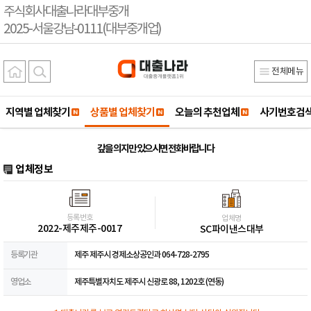
주식회사대출나라대부중개
2025-서울강남-0111(대부중개업)
전체메뉴
지역별 업체찾기
상품별 업체찾기
오늘의 추천업체
사기번호검
갚을 의지만 있으시면 전화바랍니다
업체정보
등록번호
업체명
2022-제주제주-0017
SC파이낸스대부
등록기관
제주 제주시 경제소상공인과 064-728-2795
영업소
제주특별자치도 제주시 신광로 88, 1202호 (연동)