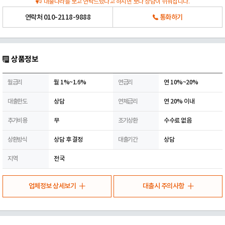
대출나라를 보고 연락드렸다고 하시면 보다 상담이 쉬워집니다.
연락처
010-2118-9888
통화하기
상품정보
월금리
월 1%~1.6%
연금리
연 10%~20%
대출한도
상담
연체금리
연 20% 이내
추가비용
무
조기상환
수수료 없음
상환방식
상담 후 결정
대출기간
상담
지역
전국
업체정보 상세보기
대출시 주의사항