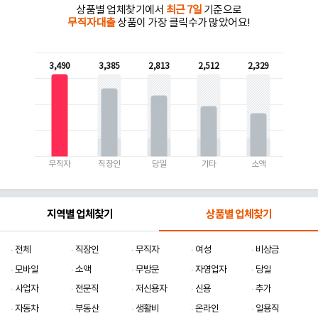
상품별 업체찾기에서
최근 7일
기준으로
무직자대출
상품이 가장 클릭수가 많았어요!
3,490
3,385
2,813
2,512
2,329
무직자
직장인
당일
기타
소액
지역별 업체찾기
상품별 업체찾기
전체
직장인
무직자
여성
비상금
모바일
소액
무방문
자영업자
당일
사업자
전문직
저신용자
신용
추가
자동차
부동산
생활비
온라인
일용직