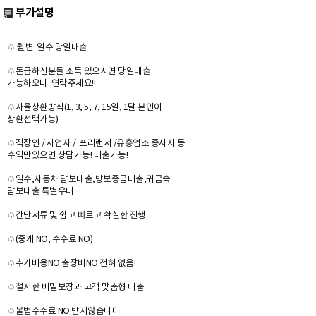
부가설명
♤ 월변 일수 당일대출
♤돈급하신분들 소득 있으시면 당일대출
가능하오니 연락주세요!!
♤자율상환방식(1, 3, 5, 7, 15일, 1달 본인이
상환선택가능)
♤직장인 / 사업자 / 프리랜서 /유흥업소 종사자 등
수익만있으면 상담가능! 대출가능!
♤일수,자동차 담보대출,방보증금대출,귀금속
담보대출 특별우대
♤간단서류 및 쉽고 빠르고 확실한 진행
♤(중개 NO, 수수료 NO)
♤추가비용NO 출장비NO 전혀 없음!
♤철저한 비밀보장과 고객 맞춤형 대출
♤불법수수료 NO 받지않습니다.