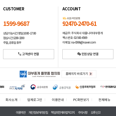
CUSTOMER
ACCOUNT
1599-9687
92470-2470-61
예금주: 주식회사 대출나라대부중개
상담가능시간: 평일
10:00 -17:00
팩스번호: 02-543-4569
점심시간: 12:30 - 13:30
이메일: na-0366@naver.com
주말, 공휴일 휴무
고객센터 연결
민원상담 연결
홈페이지 바로가기
회사소개
업체로그인
이용안내
PC화면보기
전체메뉴
이용약관
개인정보처리방침
책임의한계와법적고지
주의사항
오류신고