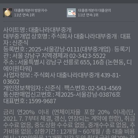
대출중개분야 방문자수
대출중개분야 대출문의
11년 연속 1위
11년 연속 1위
사이트명 : 대출나라대부중개
대부중개업 상호명 : 주식회사 대출나라대부중개
대표
자 : 신준식
등록번호 : 2025-서울강남-0111(대부중개업)
등록기
관 : 서울 강남구 지역경제과 02-3423-5522
주소 : 서울특별시 강남구 선릉로 655, 16층 (논현동, 디
에이원타워)
사업자정보 : 주식회사 대출나라대부중개 439-81-
03602
개인정보책임자 : 신준식
팩스번호: 02-543-4569
통신판매업신고번호 : 제2025-서울강남-03876호
대표번호 : 1599-9687
금리 연20% 이내 (연체이자율 포함 20% 이내)(단,
2021. 7. 7부터 체결, 갱신, 연장되는 계약에 한함), 취급
수수료 없음, 중도상환 수수료 없음, 중개수수료 없음, 추
가비용 없음. 상환기간 : 12개월 ~ 60개월 / 총 대출 비용