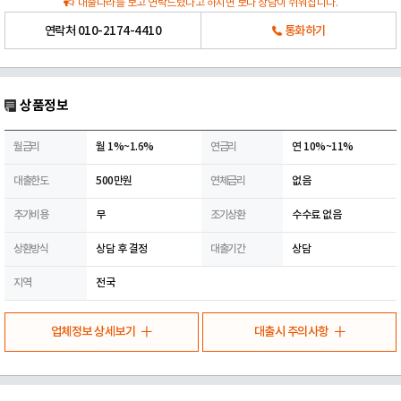
대출나라를 보고 연락드렸다고 하시면 보다 상담이 쉬워집니다.
연락처
010-2174-4410
통화하기
상품정보
월금리
월 1%~1.6%
연금리
연 10%~11%
대출한도
500만원
연체금리
없음
추가비용
무
조기상환
수수료 없음
상환방식
상담 후 결정
대출기간
상담
지역
전국
업체정보 상세보기
대출시 주의사항