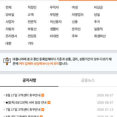
전체
직장인
무직자
여성
비상금
모바일
소액
무방문
자영업자
당일
사업자
전문직
저신용자
신용
추가
자동차
부동산
생활비
온라인
일용직
프리랜서
전당포
비대면
주부
회생파산
대환
기타
대출나라에 광고 중인 등록업체마다 기준과 상품, 금리, 상환기간이 모두 다르기 때
문에
여러 업체와 상담해보시는게 유리
합니다.
공지사항
금융뉴스
8월 17일 고객센터 휴무안내
2026. 08. 07
■(필독) 08/13(목) 서버 점검 안내
2026. 08. 07
7월 17일 고객센터 휴무안내
2026. 07. 13