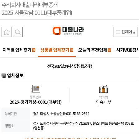
주식회사대출나라대부중개
2025-서울강남-0111(대부중개업)
전체메뉴
지역별 업체찾기
상품별 업체찾기
오늘의 추천업체
사기번호검
전국 365일 24시 상담 당일진행
업체정보
등록번호
업체명
2026-경기화성-0001(대부업)
약속대부
등록기관
경기 화성시 소상공인과 031-5189-2694
경기도 화성시 동탄구 동탄첨단산업2로 87, 힐스테이트 동탄르센텀 808호
영업소
(영천동)