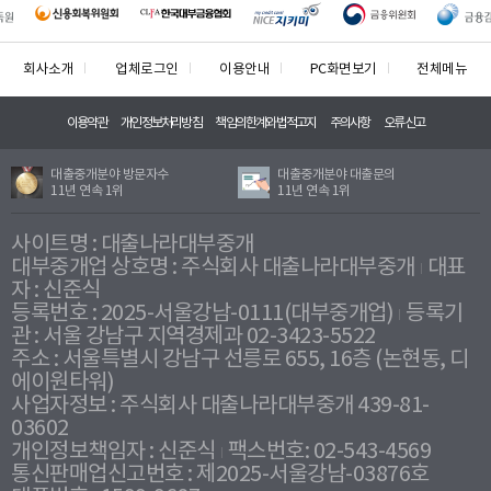
회사소개
업체로그인
이용안내
PC화면보기
전체메뉴
이용약관
개인정보처리방침
책임의한계와법적고지
주의사항
오류신고
대출중개분야 방문자수
대출중개분야 대출문의
11년 연속 1위
11년 연속 1위
사이트명 : 대출나라대부중개
대부중개업 상호명 : 주식회사 대출나라대부중개
대표
자 : 신준식
등록번호 : 2025-서울강남-0111(대부중개업)
등록기
관 : 서울 강남구 지역경제과 02-3423-5522
주소 : 서울특별시 강남구 선릉로 655, 16층 (논현동, 디
에이원타워)
사업자정보 : 주식회사 대출나라대부중개 439-81-
03602
개인정보책임자 : 신준식
팩스번호: 02-543-4569
통신판매업신고번호 : 제2025-서울강남-03876호