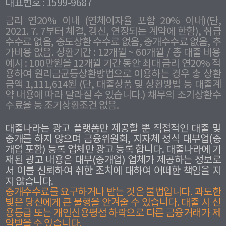
대표번호 : 1599-9687
금리 연20% 이내 (연체이자율 포함 20% 이내)(단,
2021. 7. 7부터 체결, 갱신, 연장되는 계약에 한함), 취급
수수료 없음, 중도상환 수수료 없음, 중개수수료 없음, 추
가비용 없음. 상환기간 : 12개월 ~ 60개월 / 총 대출 비용
예시 : 100만원을 12개월 기간 동안 최대 금리 연20% 적
용하여 원리금균등상환방법으로 이용하는 경우 총 상환
금액 1,111,614원 (단, 대출상품 및 상환방법 등 대출계
약 내용에 따라 달라질 수 있습니다.) 채무의 조기상환수
수료율 등 조기상환조건 없음.
대출나라는 광고 플랫폼만 제공할 뿐 직접적인 대출 및
중개를 하지 않으며 금융위원회, 지자체 정식 대부업(중
개업 포함) 등록 업체만 광고 등록 합니다. 대출나라에 기
재된 광고 내용은 대부(중개업) 업체가 제공하는 정보로
서 이를 신뢰하여 취한 조치에 대하여 어떠한 책임을 지
지 않습니다.
중개수수료를 요구하거나 받는 것은 불법입니다. 과도한
빛은 당신에게 큰 불행을 안겨줄 수 있습니다. 대출 시 신
용등급 또는 개인신용평점 하락으로 다른 금융거래가 제
약받을 수 있습니다.