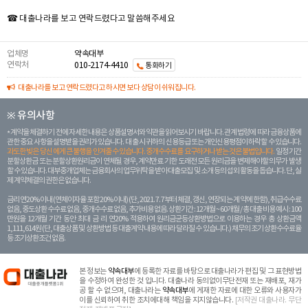
☎ 대출나라를 보고 연락드렸다고 말씀해주세요
업체명
약속대부
연락처
010-2174-4410
통화하기
대출나라를 보고 연락드렸다고 하시면 보다 상담이 쉬워집니다.
※ 유의사항
계약을 체결하기 전에 자세한 내용은 상품설명서와 약관을 읽어보시기 바랍니다. 관계 법령에 따라 금융상품에
관한 중요 사항을 설명받을 권리가 있습니다. 대 출 시 귀하의 신용등급 또는 개인신용평점이 하락할 수 있습니다.
과도한 빚은 당신 에게 큰 불행을 안겨줄 수 있습니다. 중개수수료를 요구하거나 받는 것은 불법입니다.
일정 기간
분할상환금 또는 분할상환원리금이 연체될 경우, 계약만료 기한 도래전 모든 원리금을 변제해야할 의무가 발생
할 수 있습니다. 대부중개업체는 금융회사의 업무위탁을 받아 대출모집 및 소개 등의 섭외 활동을 돕습니다. 단, 실
제 계약체결의 권한은 없습니다.
금리 연20% 이내 (연체이자율 포함 20% 이내) (단, 2021. 7. 7부터 체결, 갱신, 연장되는 계 약에 한함), 취급수수료
없음, 중도상환 수수료 없음, 중개수수료 없음, 추가비용 없음. 상환기간 : 12개월 ~ 60개월 / 총 대출 비용 예시 : 100
만원을 12개월 기간 동안 최대 금 리 연20% 적용하여 원리금균등상환방법으로 이용하는 경우 총 상환금액
1,111,614원 (단, 대출상품 및 상환방법 등 대출계약 내용에 따라 달라질 수 있습니다.) 채무의 조기 상환수수료율
등 조기상환조건 없음.
본 정보는
약속대부
에 등록한 자료를 바탕으로 대출나라가 편집 및 그 표현방법
을 수정하여 완성한 것 입니다. 대출나라 동의없이무단전재 또는 재배포, 재가
공 할 수 없으며, 대출나라는
약속대부
에 게재한 자료에 대한 오류와 사용자가
이를 신뢰하여 취한 조치에대해 책임을 지지않습니다.
[저작권 대출나라. 무단