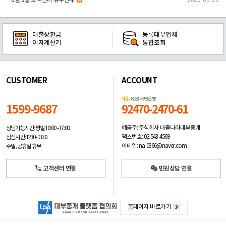
6월 3일 고객센터 휴무안내
2026. 05. 26
대출상환금
등록대부업체
이자계산기
통합조회
CUSTOMER
ACCOUNT
1599-9687
92470-2470-61
예금주: 주식회사 대출나라대부중개
상담가능시간: 평일
10:00 -17:00
팩스번호: 02-543-4569
점심시간: 12:30 - 13:30
이메일: na-0366@naver.com
주말, 공휴일 휴무
고객센터 연결
민원상담 연결
홈페이지 바로가기