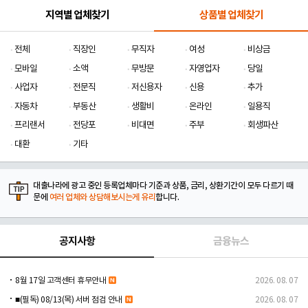
지역별 업체찾기
상품별 업체찾기
전체
직장인
무직자
여성
비상금
모바일
소액
무방문
자영업자
당일
사업자
전문직
저신용자
신용
추가
자동차
부동산
생활비
온라인
일용직
프리랜서
전당포
비대면
주부
회생파산
대환
기타
대출나라에 광고 중인 등록업체마다 기준과 상품, 금리, 상환기간이 모두 다르기 때
문에
여러 업체와 상담해보시는게 유리
합니다.
공지사항
금융뉴스
8월 17일 고객센터 휴무안내
2026. 08. 07
■(필독) 08/13(목) 서버 점검 안내
2026. 08. 07