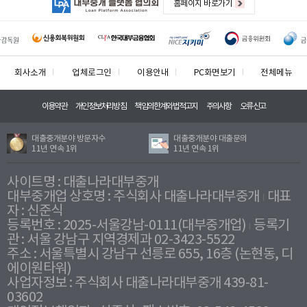
홈페이지 바로가기
회사소개
업체로그인
이용안내
PC화면보기
전체메뉴
이용약관
개인정보처리방침
책임의한계와법적고지
주의사항
오류신고
대출중개분야 방문자수
대출중개분야 대출문의
11년 연속 1위
11년 연속 1위
사이트명 : 대출나라대부중개
대부중개업 상호명 : 주식회사 대출나라대부중개
대표
자 : 신준식
등록번호 : 2025-서울강남-0111(대부중개업)
등록기
관 : 서울 강남구 지역경제과 02-3423-5522
주소 : 서울특별시 강남구 선릉로 655, 16층 (논현동, 디
에이원타워)
사업자정보 : 주식회사 대출나라대부중개 439-81-
03602