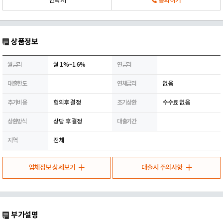
연락처
통화하기
상품정보
월금리
월 1%~1.6%
연금리
대출한도
연체금리
없음
추가비용
협의후 결정
조기상환
수수료 없음
상환방식
상담 후 결정
대출기간
지역
전체
업체정보 상세보기
대출시 주의사항
부가설명