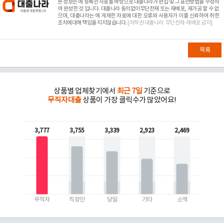
본 정보는
에 등록한 자료를 바탕으로 대출나라가 편집 및 그 표현방법을 수정하
여 완성한 것 입니다. 대출나라 동의없이무단전재 또는 재배포, 재가공 할 수 없
으며, 대출나라는
에 게재한 자료에 대한 오류와 사용자가 이를 신뢰하여 취한
조치에대해 책임을 지지않습니다.
[저작권 대출나라. 무단전재-재배포 금지]
목록
상품별 업체찾기에서
최근 7일
기준으로
무직자대출
상품이 가장 클릭수가 많았어요!
3,777
3,755
3,339
2,923
2,469
무직자
직장인
당일
기타
소액