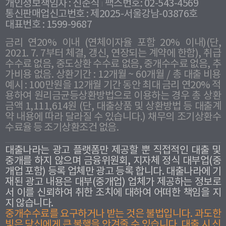
개인정보책임자 : 신준식
팩스번호: 02-543-4569
통신판매업신고번호 : 제2025-서울강남-03876호
대표번호 : 1599-9687
금리 연20% 이내 (연체이자율 포함 20% 이내)(단,
2021. 7. 7부터 체결, 갱신, 연장되는 계약에 한함), 취급
수수료 없음, 중도상환 수수료 없음, 중개수수료 없음, 추
가비용 없음. 상환기간 : 12개월 ~ 60개월 / 총 대출 비용
예시 : 100만원을 12개월 기간 동안 최대 금리 연20% 적
용하여 원리금균등상환방법으로 이용하는 경우 총 상환
금액 1,111,614원 (단, 대출상품 및 상환방법 등 대출계
약 내용에 따라 달라질 수 있습니다.) 채무의 조기상환수
수료율 등 조기상환조건 없음.
대출나라는 광고 플랫폼만 제공할 뿐 직접적인 대출 및
중개를 하지 않으며 금융위원회, 지자체 정식 대부업(중
개업 포함) 등록 업체만 광고 등록 합니다. 대출나라에 기
재된 광고 내용은 대부(중개업) 업체가 제공하는 정보로
서 이를 신뢰하여 취한 조치에 대하여 어떠한 책임을 지
지 않습니다.
중개수수료를 요구하거나 받는 것은 불법입니다. 과도한
빛은 당신에게 큰 불행을 안겨줄 수 있습니다. 대출 시 신