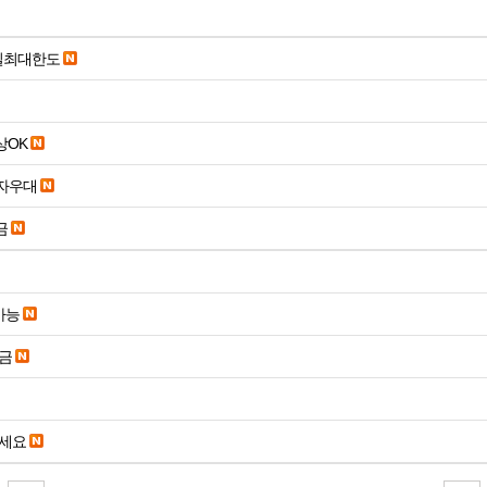
당일최대한도
19세 이상OK
당일입금 수수료x 사업자우대
금
가능
송금
주세요