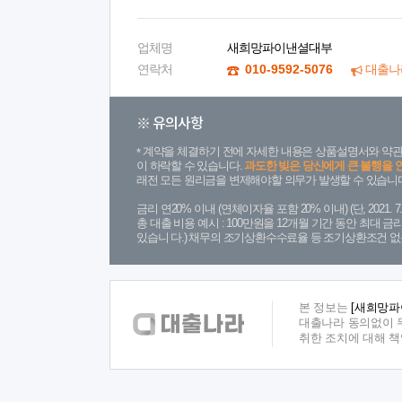
업체명
새희망파이낸셜대부
연락처
010-9592-5076
대출나
※ 유의사항
계약을 체결하기 전에 자세한 내용은 상품설명서와 약관
이 하락할 수 있습니다.
과도한 빚은 당신에게 큰 불행을 
래전 모든 원리금을 변제해야할 의무가 발생할 수 있습니다
금리 연20% 이내 (연체이자율 포함 20% 이내) (단, 2021
총 대출 비용 예시 : 100만원을 12개월 기간 동안 최대 
있습니 다.) 채무의 조기상환수수료율 등 조기상환조건 없
본 정보는
[새희망파
대출나라 동의없이 무
취한 조치에 대해 