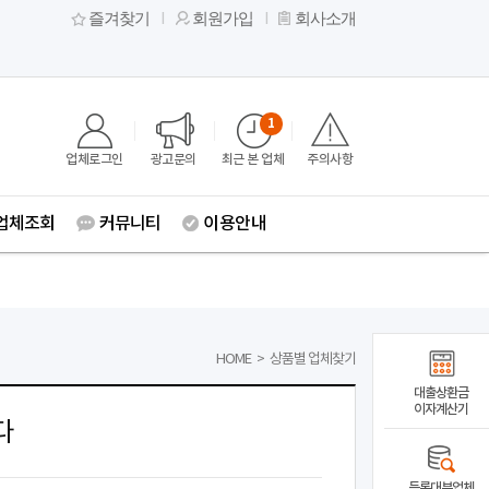
즐겨찾기
회원가입
회사소개
1
업체로그인
광고문의
최근 본 업체
주의사항
업체조회
커뮤니티
이용안내
HOME
>
상품별 업체찾기
대출상환금
이자계산기
다
등록대부업체