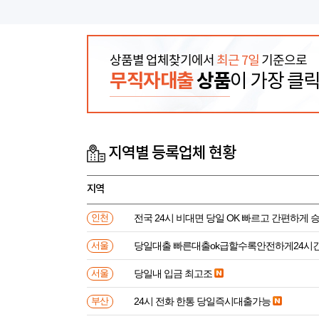
상품별 업체찾기에서
최근 7일
기준으로
무직자대출
상품
이 가장 클
지역별 등록업체 현황
지역
전국 24시 비대면 당일 OK 빠르고 간편하게 
인천
당일대출 빠른대출ok급할수록안전하게24시
서울
당일내 입금 최고조
서울
24시 전화 한통 당일즉시대출가능
부산