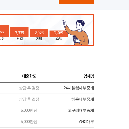
755
3,339
2,923
2,469
장인
당일
기타
소액
대출한도
업체명
상담 후 결정
24시웰컴대부중개
상담 후 결정
해온대부중개
5,000만원
고구려대부중개
5,000만원
AHC대부