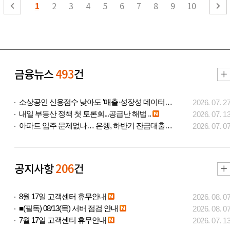
1
2
3
4
5
6
7
8
9
10
금융뉴스
493
건
소상공인 신용점수 낮아도 '매출·성장성 데이터..
2026. 07. 2
내일 부동산 정책 첫 토론회...공급난 해법 ..
2026. 07. 1
아파트 입주 문제없나… 은행, 하반기 잔금대출..
2026. 07. 0
공지사항
206
건
8월 17일 고객센터 휴무안내
2026. 08. 0
■(필독) 08/13(목) 서버 점검 안내
2026. 08. 0
7월 17일 고객센터 휴무안내
2026. 07. 1