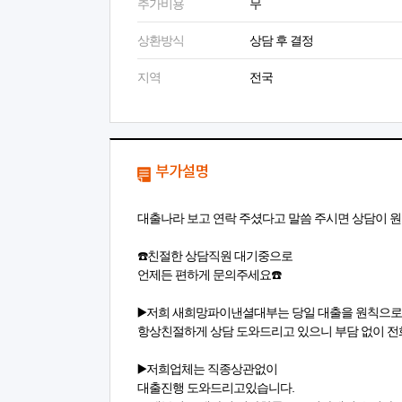
추가비용
무
상환방식
상담 후 결정
지역
전국
부가설명
대출나라 보고 연락 주셨다고 말씀 주시면 상담이 원
☎️친절한 상담직원 대기중으로
언제든 편하게 문의주세요☎️
▶️저희 새희망파이낸셜대부는 당일 대출을 원칙으로 
항상친절하게 상담 도와드리고 있으니 부담 없이 전화
▶️저희업체는 직종상관없이
대출진행 도와드리고있습니다.