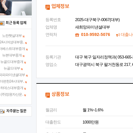
업체정보
등록번호
2025-대구북구-0067(대부)
최근 등록 업체
업체명
새희망파이낸셜대부
연락처
010-9592-5076
대출나
노란햇살대부
24시여성대부중..
더베스트대부중개
뉴본대부중개
등록기관
대구 북구 일자리정책과( 053-665-2
뉴골드대부중개
영업소
대구광역시 북구 팔거천동로 217, 6
뉴골드대부
파파파이낸셜대부
더편한24시대부..
하데스대부중개
상품정보
(주)정원자산운..
월금리
월 1%~1.6%
자주묻는 질문
대출한도
1000만원