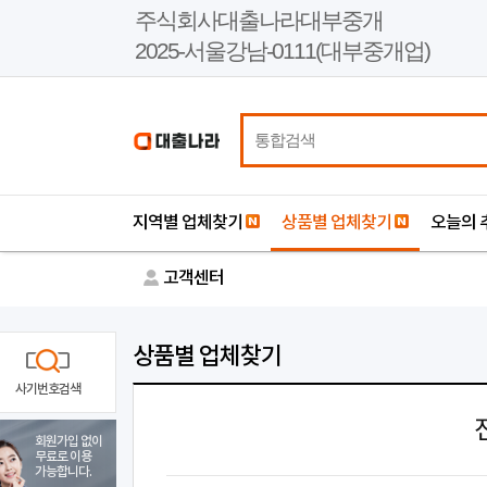
본
주식회사대출나라대부중개
문
2025-서울강남-0111(대부중개업)
바
로
가
기
지역별 업체찾기
상품별 업체찾기
오늘의 
고객센터
상품별 업체찾기
사기번호검색
회원가입 없이
무료로 이용
가능합니다.