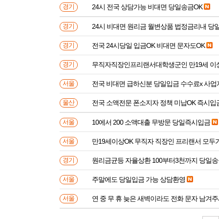
24시 전국 상담가능 비대면 당일송금OK
경기
24시 비대면 원리금 월변상품 법정금리내 
경기
전국 24시당일 입금OK 비대면 문자도OK
경기
무직자직장인프리랜서대학생군인 만
경기
전국 비대면 급하신분 
서울
전국 소액전문 폰소지자 정책 미납OK 즉시입
울산
10에서 200 소액대출 무방문 당일즉시입금
서울
만19세이상OK 무직자 직장인 프리랜서 모두
서울
원리금균등 자율상환 100부터3천까지 당일
경기
주말에도 당일입금 가능 상담환영
서울
연 중 무 휴 늦은 새벽이라도 전화 문자 남겨
서울