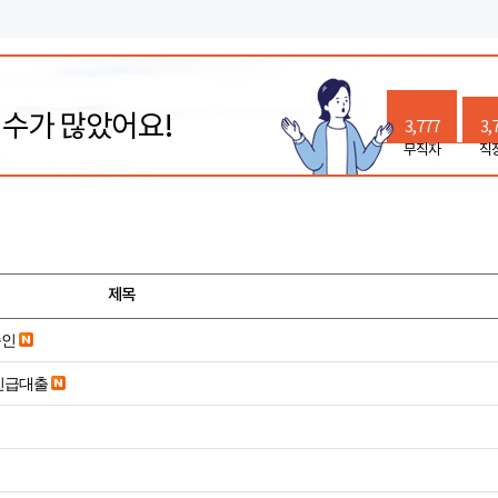
릭수가 많았어요!
3,777
3,
무직자
직
제목
승인
긴급대출