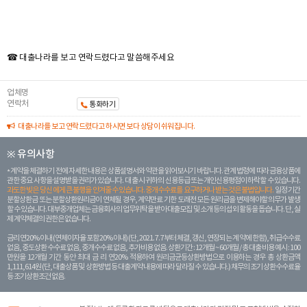
☎ 대출나라를 보고 연락드렸다고 말씀해주세요
업체명
연락처
통화하기
대출나라를 보고 연락드렸다고 하시면 보다 상담이 쉬워집니다.
※ 유의사항
계약을 체결하기 전에 자세한 내용은 상품설명서와 약관을 읽어보시기 바랍니다. 관계 법령에 따라 금융상품에
관한 중요 사항을 설명받을 권리가 있습니다. 대 출 시 귀하의 신용등급 또는 개인신용평점이 하락할 수 있습니다.
과도한 빚은 당신 에게 큰 불행을 안겨줄 수 있습니다. 중개수수료를 요구하거나 받는 것은 불법입니다.
일정 기간
분할상환금 또는 분할상환원리금이 연체될 경우, 계약만료 기한 도래전 모든 원리금을 변제해야할 의무가 발생
할 수 있습니다. 대부중개업체는 금융회사의 업무위탁을 받아 대출모집 및 소개 등의 섭외 활동을 돕습니다. 단, 실
제 계약체결의 권한은 없습니다.
금리 연20% 이내 (연체이자율 포함 20% 이내) (단, 2021. 7. 7부터 체결, 갱신, 연장되는 계 약에 한함), 취급수수료
없음, 중도상환 수수료 없음, 중개수수료 없음, 추가비용 없음. 상환기간 : 12개월 ~ 60개월 / 총 대출 비용 예시 : 100
만원을 12개월 기간 동안 최대 금 리 연20% 적용하여 원리금균등상환방법으로 이용하는 경우 총 상환금액
1,111,614원 (단, 대출상품 및 상환방법 등 대출계약 내용에 따라 달라질 수 있습니다.) 채무의 조기 상환수수료율
등 조기상환조건 없음.