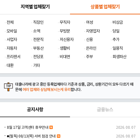
지역별 업체찾기
상품별 업체찾기
전체
직장인
무직자
여성
비상금
모바일
소액
무방문
자영업자
당일
사업자
전문직
저신용자
신용
추가
자동차
부동산
생활비
온라인
일용직
프리랜서
전당포
비대면
주부
회생파산
대환
기타
대출나라에 광고 중인 등록업체마다 기준과 상품, 금리, 상환기간이 모두 다르기 때
문에
여러 업체와 상담해보시는게 유리
합니다.
공지사항
금융뉴스
8월 17일 고객센터 휴무안내
2026. 08. 07
■(필독) 08/13(목) 서버 점검 안내
2026. 08. 07