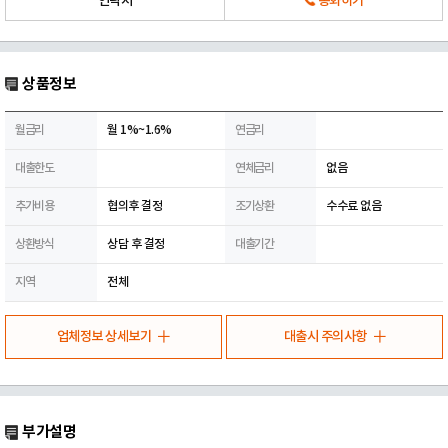
연락처
통화하기
상품정보
월금리
월 1%~1.6%
연금리
대출한도
연체금리
없음
추가비용
협의후 결정
조기상환
수수료 없음
상환방식
상담 후 결정
대출기간
지역
전체
업체정보 상세보기
대출시 주의사항
부가설명