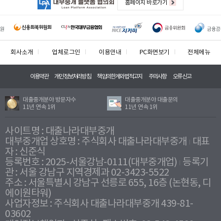
홈페이지 바로가기
회사소개
업체로그인
이용안내
PC화면보기
전체메뉴
이용약관
개인정보처리방침
책임의한계와법적고지
주의사항
오류신고
대출중개분야 방문자수
대출중개분야 대출문의
11년 연속 1위
11년 연속 1위
사이트명 : 대출나라대부중개
대부중개업 상호명 : 주식회사 대출나라대부중개
대표
자 : 신준식
등록번호 : 2025-서울강남-0111(대부중개업)
등록기
관 : 서울 강남구 지역경제과 02-3423-5522
주소 : 서울특별시 강남구 선릉로 655, 16층 (논현동, 디
에이원타워)
사업자정보 : 주식회사 대출나라대부중개 439-81-
03602