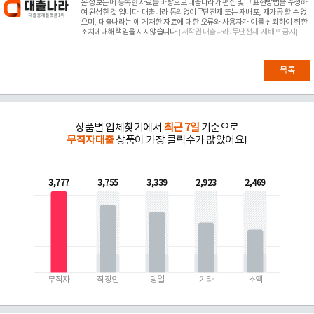
본 정보는
에 등록한 자료를 바탕으로 대출나라가 편집 및 그 표현방법을 수정하
여 완성한 것 입니다. 대출나라 동의없이무단전재 또는 재배포, 재가공 할 수 없
으며, 대출나라는
에 게재한 자료에 대한 오류와 사용자가 이를 신뢰하여 취한
조치에대해 책임을 지지않습니다.
[저작권 대출나라. 무단전재-재배포 금지]
목록
상품별 업체찾기에서
최근 7일
기준으로
무직자대출
상품이 가장 클릭수가 많았어요!
3,777
3,755
3,339
2,923
2,469
무직자
직장인
당일
기타
소액