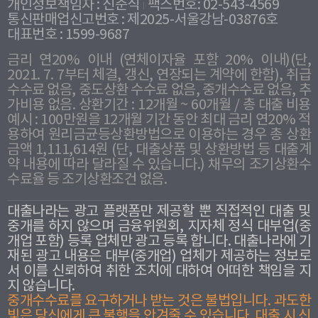
개인정보책임자 : 신준식
팩스번호: 02-543-4569
통신판매업신고번호 : 제2025-서울강남-03876호
대표번호 : 1599-9687
금리 연20% 이내 (연체이자율 포함 20% 이내)(단,
2021. 7. 7부터 체결, 갱신, 연장되는 계약에 한함), 취급
수수료 없음, 중도상환 수수료 없음, 중개수수료 없음, 추
가비용 없음. 상환기간 : 12개월 ~ 60개월 / 총 대출 비용
예시 : 100만원을 12개월 기간 동안 최대 금리 연20% 적
용하여 원리금균등상환방법으로 이용하는 경우 총 상환
금액 1,111,614원 (단, 대출상품 및 상환방법 등 대출계
약 내용에 따라 달라질 수 있습니다.) 채무의 조기상환수
수료율 등 조기상환조건 없음.
대출나라는 광고 플랫폼만 제공할 뿐 직접적인 대출 및
중개를 하지 않으며 금융위원회, 지자체 정식 대부업(중
개업 포함) 등록 업체만 광고 등록 합니다. 대출나라에 기
재된 광고 내용은 대부(중개업) 업체가 제공하는 정보로
서 이를 신뢰하여 취한 조치에 대하여 어떠한 책임을 지
지 않습니다.
중개수수료를 요구하거나 받는 것은 불법입니다. 과도한
빛은 당신에게 큰 불행을 안겨줄 수 있습니다. 대출 시 신